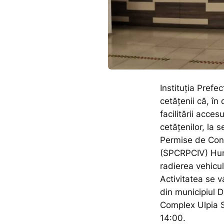
Instituția Pref
cetățenii că, î
facilitării accesul
cetățenilor, la 
Permise de Cond
(SPCRPCIV) Hun
radierea vehicul
Activitatea se 
din municipiul 
Complex Ulpia S
14:00.