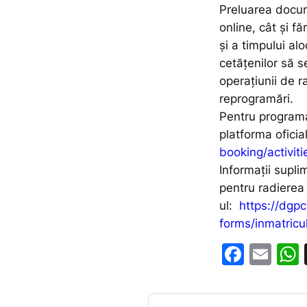
Preluarea docum
online, cât și fă
și a timpului al
cetățenilor să 
operațiunii de r
reprogramări.
Pentru programa
platforma oficia
booking/activiti
Informații supl
pentru radierea 
ul:
https://dgp
forms/inmatricul
F
E
a
m
c
ai