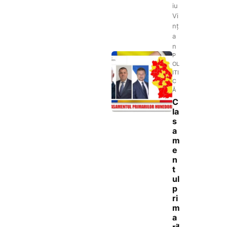
iu
Vi
nț
a
n
P
OL
ITI
C
Ă
C
la
s
a
m
e
n
t
ul
p
ri
m
a
ril