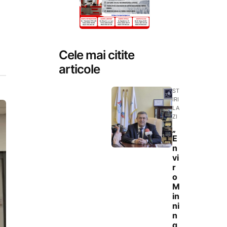
Cele mai citite
articole
ST
IRI
LA
ZI
„
E
n
vi
r
o
M
in
ni
n
g