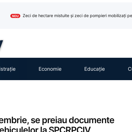
Zeci de hectare mistuite și zeci de pompieri mobilizați pe
NOU
strație
Economie
Educație
C
embrie, se preiau documente
vehiculelor la SPCRPCIV