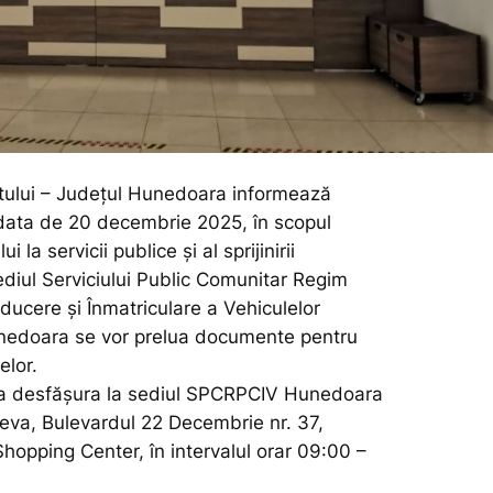
ectului – Județul Hunedoara informează
n data de 20 decembrie 2025, în scopul
ui la servicii publice și al sprijinirii
sediul Serviciului Public Comunitar Regim
ucere și Înmatriculare a Vehiculelor
edoara se vor prelua documente pentru
elor.
va desfășura la sediul SPCRPCIV Hunedoara
Deva, Bulevardul 22 Decembrie nr. 37,
hopping Center, în intervalul orar 09:00 –