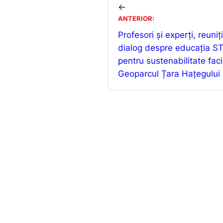
e
l
←
ANTERIOR:
b
Profesori și experți, reuniți
o
dialog despre educația S
o
pentru sustenabilitate faci
k
Geoparcul Țara Hațegului