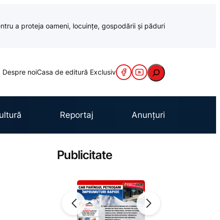
ntru a proteja oameni, locuințe, gospodării și păduri
Caută
Despre noi
Casa de editură Exclusiv
ultură
Reportaj
Anunțuri
Publicitate