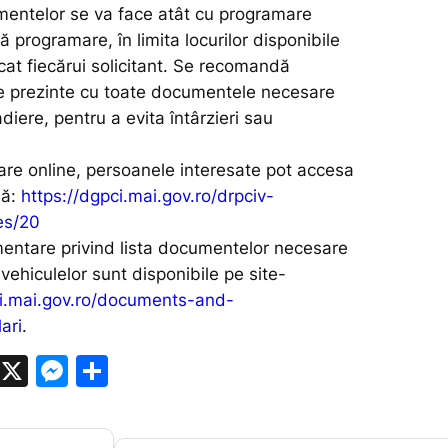
entelor se va face atât cu programare
ră programare, în limita locurilor disponibile
ocat fiecărui solicitant. Se recomandă
se prezinte cu toate documentele necesare
adiere, pentru a evita întârzieri sau
re online, persoanele interesate pot accesa
lă:
https://dgpci.mai.gov.ro/drpciv-
es/20
imentare privind lista documentelor necesare
vehiculelor sunt disponibile pe site-
ci.mai.gov.ro/documents-and-
ari
.
W
X
M
P
h
e
ar
at
s
ta