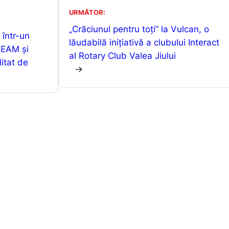
s
s
je
URMĂTOR:
A
e
a
„Crăciunul pentru toți” la Vulcan, o
 într-un
p
n
z
lăudabilă inițiativă a clubului Interact
TEAM și
p
g
ă
al Rotary Club Valea Jiului
litat de
→
er