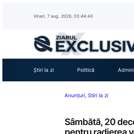
Sari
la
Vineri, 7 aug. 2026, 03:44:41
conținut
Știri la zi
Politică
Admini
Anunțuri
, 
Stiri la zi
Sâmbătă, 20 dec
pentru radierea 