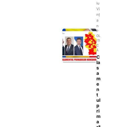
iu
Vi
nț
a
n
P
OL
ITI
C
Ă
C
la
s
a
m
e
n
t
ul
p
ri
m
a
ril