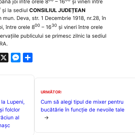
 până joi între orele 8
– 16
şi vineri între
0
și la sediul
CONSILIUL JUDEȚEAN
n mun. Deva, str. 1 Decembrie 1918, nr.28, în
00
30
oi, între orele 8
– 16
şi vineri între orele
ervaţiile publicului se primesc zilnic la sediul
RA.
W
X
M
P
h
e
ar
at
s
ta
s
s
je
URMĂTOR:
A
e
a
 la Lupeni,
Cum să alegi tipul de mixer pentru
p
n
z
și folclor
bucătărie în funcție de nevoile tale
p
g
ă
răciun al
→
er
nașc