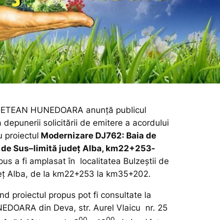
ETEAN HUNEDOARA anunţă publicul
 depunerii solicitării de emitere a acordului
 proiectul
Modernizare DJ762: Baia de
ii de Sus–limită județ Alba, km22+253-
pus a fi amplasat în localitatea Bulzeștii de
deț Alba, de la km22+253 la km35+202.
ind proiectul propus pot fi consultate la
DOARA din Deva, str. Aurel Vlaicu nr. 25
00
00