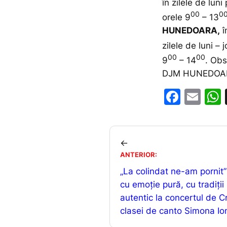
în zilele de luni
00
0
orele 9
– 13
HUNEDOARA,
î
zilele de luni – j
00
00
9
– 14
. Obs
DJM HUNEDOA
F
E
a
m
c
ai
e
l
←
ANTERIOR:
b
„La colindat ne-am pornit”
o
cu emoție pură, cu tradiții 
o
autentic la concertul de C
k
clasei de canto Simona Io