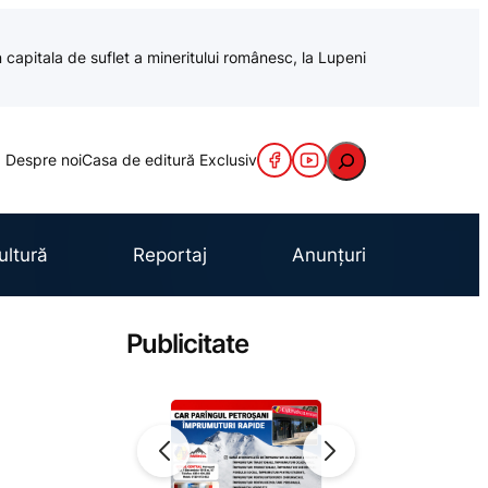
 capitala de suflet a mineritului românesc, la Lupeni
Caută
Despre noi
Casa de editură Exclusiv
ultură
Reportaj
Anunțuri
Publicitate