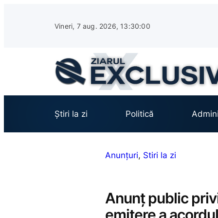
Sari
la
Vineri, 7 aug. 2026, 13:30:02
conținut
Știri la zi
Politică
Admini
Anunțuri
, 
Stiri la zi
Anunţ public priv
emitere a acordulu