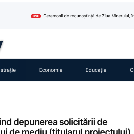
Ceremonii de recunoștință de Ziua Minerului, în
NOU
strație
Economie
Educație
C
ind depunerea solicitării de
i de mediu (titularul proiectului)