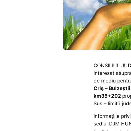
CONSILIUL JUD
interesat asupra
de mediu pentru
Criș – Bulzeșt
km35+202
pro
Sus – limită ju
Informaţiile priv
sediul DJM HUNE