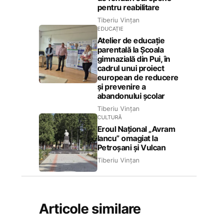
pentru reabilitare
Tiberiu Vințan
EDUCAȚIE
Atelier de educație
parentală la Școala
gimnazială din Pui, în
cadrul unui proiect
european de reducere
și prevenire a
abandonului școlar
Tiberiu Vințan
CULTURĂ
Eroul Național „Avram
Iancu” omagiat la
Petroșani și Vulcan
Tiberiu Vințan
Articole similare