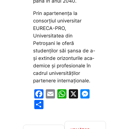
până în anul 2040.
Prin apartenența la
consorțiul uni­ver­sitar
EURECA-PRO,
Universitatea din
Petroșani le oferă
studenților săi șansa de a-
și extinde orizonturile aca­
demice și profesionale în
cadrul uni­ver­sităților
partenere internaționale.
F
E
W
X
M
a
m
h
e
P
c
ai
at
s
ar
e
l
s
s
ta