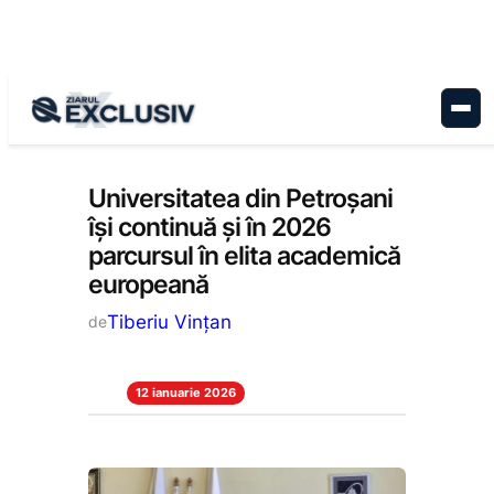
Sari
la
conținut
Educație
, 
Stiri la zi
Universitatea din Petroșani
își continuă și în 2026
parcursul în elita academică
europeană
Tiberiu Vințan
de
12 ianuarie 2026