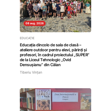
08 aug. 2026
EDUCAȚIE
Educația dincolo de sala de clasă –
ateliere outdoor pentru elevi, părinți și
profesori, în cadrul proiectului „SUPER”
de la Liceul Tehnologic „Ovid
Densușianu” din Călan
Tiberiu Vințan