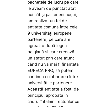
pachetele de lucru pe care
le aveam de punctat atât
noi cât și par­te­nerii noștri,
am realizat un fel de
entitate comună între cele
9 universități euro­pe­ne
partenere, pe care am
agreat-o după legea
belgiană și care creează
un statut prin care atunci
când nu va mai fi fi­nan­țată
EURECA PRO, să putem
continua colaborarea între
universitățile par­te­ne­re.
Această entitate a fost, de
principiu, aprobată în
cadrul întâlnirii rectorilor ce