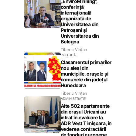
„EnviroMinning”,
conferință
internațională
organizată de
Universitatea din
Petroșani și
Universitarea din
Bologna
Tiberiu Vințan
POLITICĂ
Clasamentul primarilor
nou aleși din
municipiile, orașele și
comunele din județul
Hunedoara
Tiberiu Vințan
ADMINISTRAȚIE
Alte 502 apartamente
din orașul Uricani au
intrat în evaluare la
ADR Vest Timișoara, în
vederea contractării
de fonduri europene