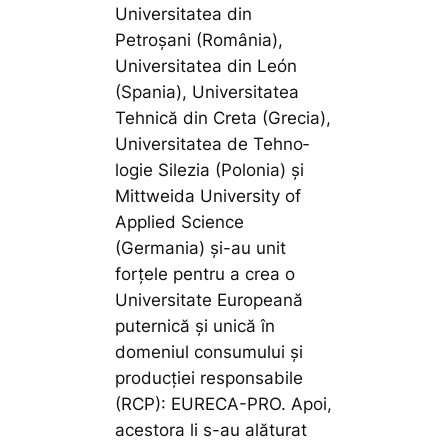
Universitatea din
Petroșani (România),
Universitatea din León
(Spania), Universitatea
Tehnică din Creta (Grecia),
Universitatea de Teh­no­
logie Silezia (Polonia) și
Mitt­weida Uni­versity of
Applied Science
(Germania) și-au unit
forțele pentru a crea o
Uni­versitate Europeană
puter­nică și unică în
domeniul consumului și
pro­ducției res­ponsabile
(RCP): EURECA-PRO. Apoi,
acestora li s-au alăturat