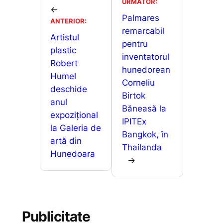
b
A
e
je
URMĂTOR:
←
o
p
n
a
Palmares
ANTERIOR:
o
p
g
remarcabil
z
Artistul
pentru
k
er
ă
plastic
inventatorul
Robert
hunedorean
Humel
Corneliu
deschide
Birtok
anul
Băneasă la
expozițional
IPITEx
la Galeria de
Bangkok, în
artă din
Thailanda
Hunedoara
→
Publicitate