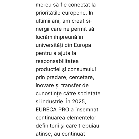
mereu să fie conectat la
pri­o­ri­tățile europene. În
ultimii ani, am creat si­
nergii care ne permit să
lucrăm îm­preună în
universități din Europa
pentru a ajuta la
responsabilitatea
producției și consumului
prin predare, cercetare,
inovare și transfer de
cunoștințe către societate
și industrie. În 2025,
EURECA PRO a însemnat
continuarea elemen­te­lor
definitorii și care trebuiau
atinse, au continuat