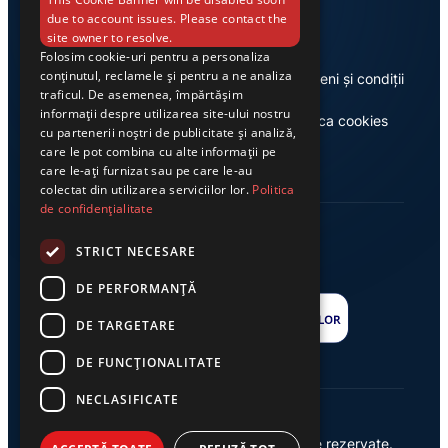
Link-uri utile
due to account issues. Please contact the
site owner to resolve.
Folosim cookie-uri pentru a personaliza
conținutul, reclamele și pentru a ne analiza
Despre noi
Termeni și condiții
traficul. De asemenea, împărtășim
informații despre utilizarea site-ului nostru
Casa de editură Exclusiv
Politica cookies
cu partenerii noștri de publicitate și analiză,
care le pot combina cu alte informații pe
care le-ați furnizat sau pe care le-au
colectat din utilizarea serviciilor lor.
Politica
de confidențialitate
STRICT NECESARE
DE PERFORMANȚĂ
DE TARGETARE
DE FUNCŢIONALITATE
NECLASIFICATE
© 2026 Ziarul Exclusiv – Toate drepturile rezervate.