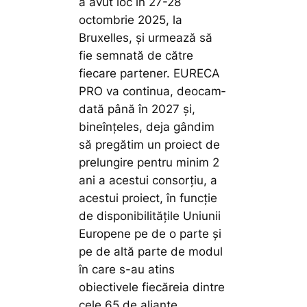
a avut loc în 27-28
octombrie 2025, la
Bruxelles, și urmează să
fie semnată de către
fiecare partener. EURECA
PRO va continua, deo­cam­
dată până în 2027 și,
bineînțeles, de­ja gândim
să pre­gă­tim un proiect de
prelungire pentru mi­nim 2
ani a acestui consorțiu, a
acestui proiect, în funcție
de disponibilitățile Uniunii
Europene pe de o parte și
pe de altă parte de modul
în care s-au atins
obiectivele fiecăreia dintre
cele 65 de alianțe