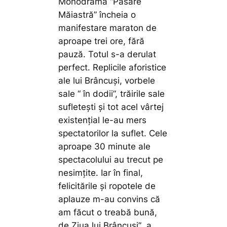
Monodrama “Pasăre
Măiastră” încheia o
manifestare maraton de
aproape trei ore, fără
pauză. Totul s-a derulat
perfect. Replicile aforistice
ale lui Brâncuşi, vorbele
sale “ în dodii”, trăirile sale
sufleteşti şi tot acel vârtej
existenţial le-au mers
spectatorilor la suflet. Cele
aproape 30 minute ale
spectacolului au trecut pe
nesimţite. Iar în final,
felicitările şi ropotele de
aplauze m-au convins că
am făcut o treabă bună,
de Ziua lui Brâncuşi”
, a