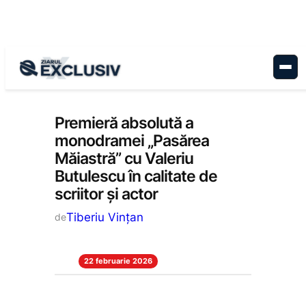
Sari
la
conținut
Cultură
, 
Stiri la zi
Premieră absolută a
monodramei „Pasărea
Măiastră” cu Valeriu
Butulescu în calitate de
scriitor și actor
Tiberiu Vințan
de
22 februarie 2026