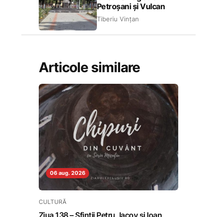
Petroșani și Vulcan
Tiberiu Vințan
Articole similare
06 aug. 2026
CULTURĂ
Ziua 138 – Sfinții Petru, Iacov și Ioan