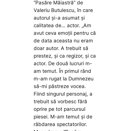
“Pasăre Măiastră” de
Valeriu Butulescu, în care
autorul și-a asumat și
calitatea de… actor.
„Am
avut ceva emoţii pentru că
de data aceasta nu eram
doar autor. A trebuit să
prestez, şi ca regizor, şi ca
actor. De două lucruri m-
am temut. În primul rând
m-am rugat la Dumnezeu
să-mi păstreze vocea.
Fiind singurul personaj, a
trebuit să vorbesc fără
oprire pe tot parcursul
piesei. M-am temut şi de
răbdarea spectatorilor.