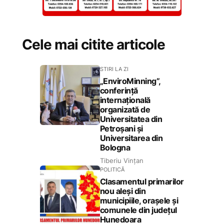
Cele mai citite articole
STIRI LA ZI
„EnviroMinning”,
conferință
internațională
organizată de
Universitatea din
Petroșani și
Universitarea din
Bologna
Tiberiu Vințan
POLITICĂ
Clasamentul primarilor
nou aleși din
municipiile, orașele și
comunele din județul
Hunedoara