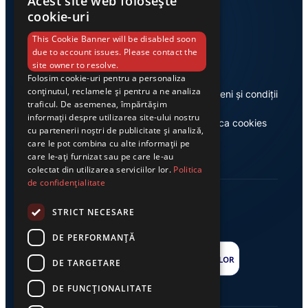
Acest site web folosește
cookie-uri
Link-uri utile
This Cookie Banner will be disabled soon
due to account issues. Please contact the
site owner to resolve.
Folosim cookie-uri pentru a personaliza
conținutul, reclamele și pentru a ne analiza
Despre noi
Termeni și condiții
traficul. De asemenea, împărtășim
informații despre utilizarea site-ului nostru
Casa de editură Exclusiv
Politica cookies
cu partenerii noștri de publicitate și analiză,
care le pot combina cu alte informații pe
care le-ați furnizat sau pe care le-au
colectat din utilizarea serviciilor lor.
Politica
de confidențialitate
STRICT NECESARE
DE PERFORMANȚĂ
DE TARGETARE
DE FUNCŢIONALITATE