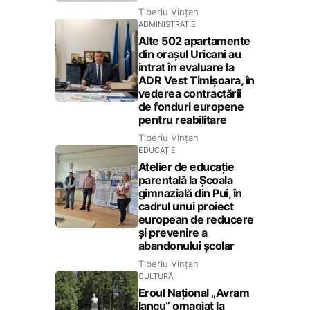
Tiberiu Vințan
ADMINISTRAȚIE
Alte 502 apartamente
din orașul Uricani au
intrat în evaluare la
ADR Vest Timișoara, în
vederea contractării
de fonduri europene
pentru reabilitare
Tiberiu Vințan
EDUCAȚIE
Atelier de educație
parentală la Școala
gimnazială din Pui, în
cadrul unui proiect
european de reducere
și prevenire a
abandonului școlar
Tiberiu Vințan
CULTURĂ
Eroul Național „Avram
Iancu” omagiat la