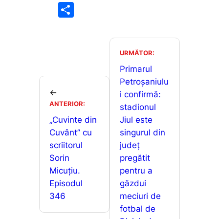
a
m
h
e
P
c
ai
at
s
ar
e
l
s
s
ta
b
A
e
je
URMĂTOR:
o
p
n
a
Primarul
o
p
g
Petroșaniulu
z
←
i confirmă:
k
er
ă
ANTERIOR:
stadionul
„Cuvinte din
Jiul este
Cuvânt” cu
singurul din
scriitorul
județ
Sorin
pregătit
Micuțiu.
pentru a
Episodul
găzdui
346
meciuri de
fotbal de