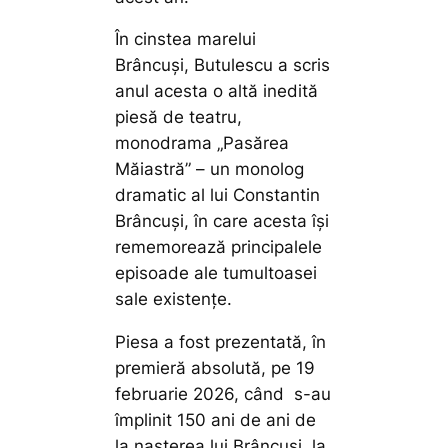
În cinstea marelui
Brâncuși, Butulescu a scris
anul acesta o altă inedită
piesă de teatru,
monodrama „Pasărea
Măiastră” – un monolog
dramatic al lui Constantin
Brâncuşi, în care acesta îşi
rememorează principalele
episoade ale tumultoasei
sale existenţe.
Piesa a fost prezentată, în
premieră absolută, pe 19
februarie 2026, când s-au
împlinit 150 ani de ani de
la naşterea lui Brâncuşi, la