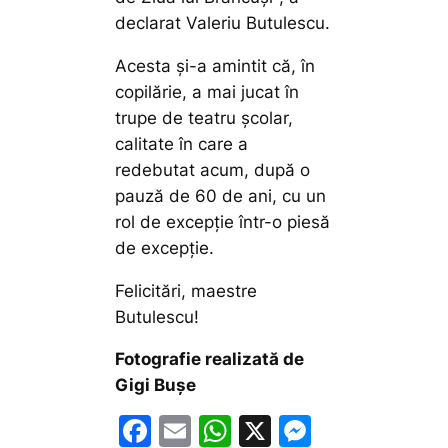
declarat Valeriu Butulescu.
Acesta și-a amintit că, în
copilărie, a mai jucat în
trupe de teatru şcolar,
calitate în care a
redebutat acum, după o
pauză de 60 de ani, cu un
rol de excepție într-o piesă
de excepție.
Felicitări, maestre
Butulescu!
Fotografie realizată de
Gigi Bușe
F
E
W
X
M