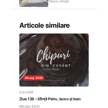
Tiberiu Vințan
Articole similare
06 aug. 2026
CULTURĂ
Ziua 138 – Sfinții Petru, Iacov și Ioan
Micuțiu Sorin