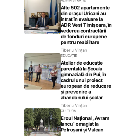
ADMINISTRAȚIE
Alte 502 apartamente
din orașul Uricani au
intrat în evaluare la
ADR Vest Timișoara, în
vederea contractării
de fonduri europene
pentru reabilitare
Tiberiu Vințan
EDUCAȚIE
Atelier de educație
parentală la Școala
gimnazială din Pui, în
cadrul unui proiect
european de reducere
și prevenire a
abandonului școlar
Tiberiu Vințan
CULTURĂ
Eroul Național „Avram
Iancu” omagiat la
Petroșani și Vulcan