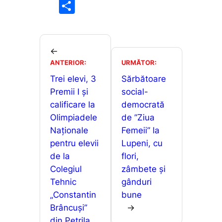
a
m
h
e
P
c
ai
at
s
ar
e
l
s
s
ta
b
A
e
je
←
o
p
n
ANTERIOR:
URMĂTOR:
a
o
p
g
Trei elevi, 3
Sărbătoare
z
Premii I și
social-
k
er
ă
calificare la
democrată
Olimpiadele
de ”Ziua
Naționale
Femeii” la
pentru elevii
Lupeni, cu
de la
flori,
Colegiul
zâmbete și
Tehnic
gânduri
„Constantin
bune
Brâncuși”
→
din Petrila