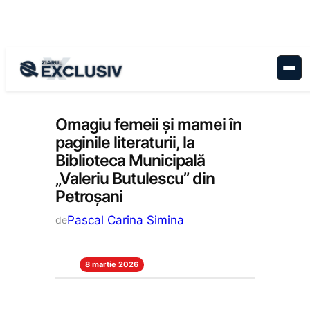
Sari
la
conținut
Cultură
, 
Stiri la zi
Omagiu femeii și mamei în
paginile literaturii, la
Biblioteca Municipală
„Valeriu Butulescu” din
Petroșani
Pascal Carina Simina
de
8 martie 2026