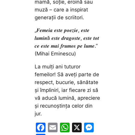
mamă, soție, eroină sau
muză – care a inspirat
generații de scriitori.
„𝑭𝒆𝒎𝒆𝒊𝒂 𝒆𝒔𝒕𝒆 𝒑𝒐𝒆𝒛𝒊𝒆, 𝒆𝒔𝒕𝒆
𝒍𝒖𝒎𝒊𝒏ă 𝒆𝒔𝒕𝒆 𝒅𝒓𝒂𝒈𝒐𝒔𝒕𝒆, 𝒆𝒔𝒕𝒆 𝒕𝒐𝒕
𝒄𝒆 𝒆𝒔𝒕𝒆 𝒎𝒂𝒊 𝒇𝒓𝒖𝒎𝒐𝒔 𝒑𝒆 𝒍𝒖𝒎𝒆.”
(Mihai Eminescu)
La mulți ani tuturor
femeilor! Să aveți parte de
respect, bucurie, sănătate
și împliniri, iar fiecare zi să
vă aducă lumină, apreciere
și recunoștința celor din
jur.
F
E
W
X
M