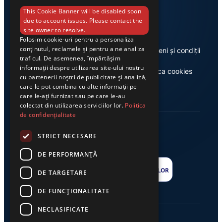
Link-uri utile
This Cookie Banner will be disabled soon
due to account issues. Please contact the
site owner to resolve.
Folosim cookie-uri pentru a personaliza
conținutul, reclamele și pentru a ne analiza
Despre noi
Termeni și condiții
traficul. De asemenea, împărtășim
informații despre utilizarea site-ului nostru
Casa de editură Exclusiv
Politica cookies
cu partenerii noștri de publicitate și analiză,
care le pot combina cu alte informații pe
care le-ați furnizat sau pe care le-au
colectat din utilizarea serviciilor lor.
Politica
de confidențialitate
STRICT NECESARE
DE PERFORMANȚĂ
DE TARGETARE
DE FUNCŢIONALITATE
NECLASIFICATE