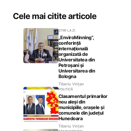
Cele mai citite articole
STIRI LA ZI
„EnviroMinning”,
conferință
internațională
organizată de
Universitatea din
Petroșani și
Universitarea din
Bologna
Tiberiu Vințan
POLITICĂ
Clasamentul primarilor
nou aleși din
municipiile, orașele și
comunele din județul
Hunedoara
Tiberiu Vințan