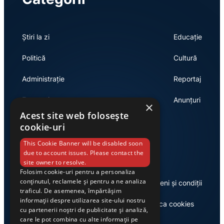
Știri la zi
Educație
Politică
Cultură
Administrație
Reportaj
Economie
Anunțuri
×
Acest site web folosește
cookie-uri
Link-uri utile
This Cookie Banner will be disabled soon
due to account issues. Please contact the
site owner to resolve.
Folosim cookie-uri pentru a personaliza
conținutul, reclamele și pentru a ne analiza
Despre noi
Termeni și condiții
traficul. De asemenea, împărtășim
informații despre utilizarea site-ului nostru
Casa de editură Exclusiv
Politica cookies
cu partenerii noștri de publicitate și analiză,
care le pot combina cu alte informații pe