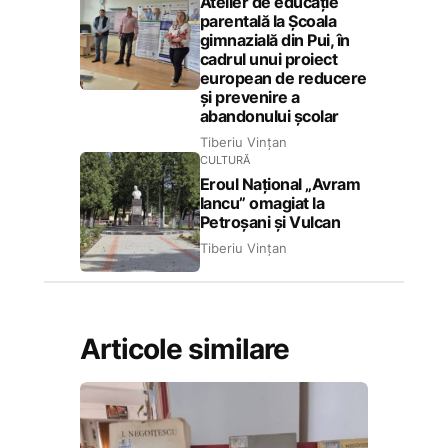
Atelier de educație
parentală la Școala
gimnazială din Pui, în
cadrul unui proiect
european de reducere
și prevenire a
abandonului școlar
Tiberiu Vințan
CULTURĂ
Eroul Național „Avram
Iancu” omagiat la
Petroșani și Vulcan
Tiberiu Vințan
Articole similare