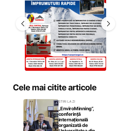
Cele mai citite articole
STIRI LA ZI
„EnviroMinning”,
conferință
internațională
organizată de
Universitatea din