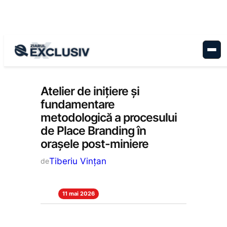
Sari
la
conținut
Stiri la zi
Atelier de inițiere și
fundamentare
metodologică a procesului
de Place Branding în
orașele post-miniere
Tiberiu Vințan
de
11 mai 2026