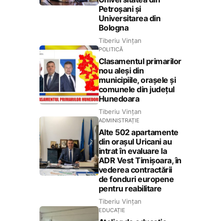
Petroșani și
Universitarea din
Bologna
Tiberiu Vințan
POLITICĂ
Clasamentul primarilor
nou aleși din
municipiile, orașele și
comunele din județul
Hunedoara
Tiberiu Vințan
ADMINISTRAȚIE
Alte 502 apartamente
din orașul Uricani au
intrat în evaluare la
ADR Vest Timișoara, în
vederea contractării
de fonduri europene
pentru reabilitare
Tiberiu Vințan
EDUCAȚIE