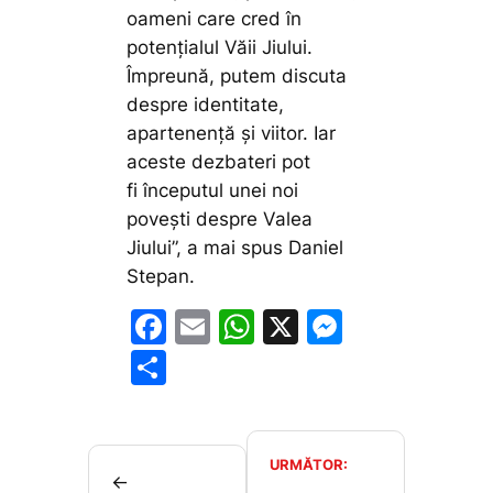
oameni care cred în
potențialul Văii Jiului.
Împreună, putem discuta
despre identitate,
apartenență și viitor. Iar
aceste dezbateri pot
fi începutul unei noi
povești despre Valea
Jiului”,
a mai spus Daniel
Stepan.
F
E
W
X
M
a
m
h
e
P
c
ai
at
s
ar
e
l
s
s
ta
b
A
e
je
URMĂTOR:
←