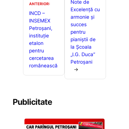
o
p
n
a
Note de
ANTERIOR:
o
p
g
Excelență cu
z
INCD –
armonie și
k
er
ă
INSEMEX
succes
Petroșani,
pentru
instituție
pianiștii de
etalon
la Școala
pentru
„I.G. Duca”
cercetarea
Petroșani
românească
→
Publicitate