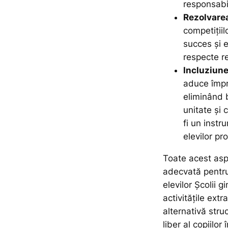
responsabil
Rezolvarea 
competițiil
succes și 
respecte reg
Incluziune
aduce împre
eliminând 
unitate și 
fi un inst
elevilor pr
Toate acest asp
adecvată pentru 
elevilor Școlii g
activitățile ext
alternativă stru
liber al copiilor