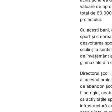
valoare de apro
total de 60.000 d
proiectului.
Cu acești bani, 
sport și crearea
dezvoltarea sport
școlii și a sent
de învățământ a 
gimnaziale din
Directorul școlii
al acestui proiec
de abandon școl
fiind rigid, neat
că activitățile 
infrastructură a