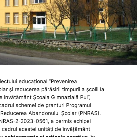
iectului educațional ”Prevenirea
ar și reducerea părăsirii timpurii a școlii la
 de învățământ Școala Gimnazială Pui”,
cadrul schemei de granturi Programul
u Reducerea Abandonului Școlar (PNRAS),
PNRAS-2-2023-0561, a permis echipei
 cadrul acestei unități de învățământ
de
echipamente și articole sportive
, în