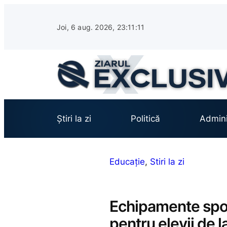
Sari
la
Joi, 6 aug. 2026, 23:11:13
conținut
Știri la zi
Politică
Admini
Educație
, 
Stiri la zi
Echipamente spor
pentru elevii de l