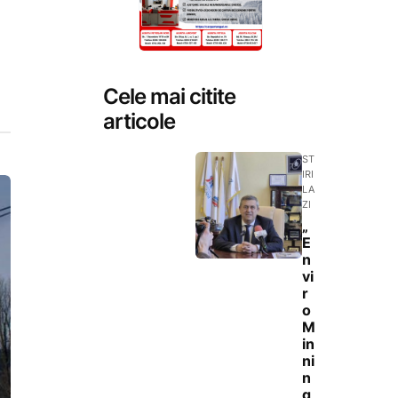
Cele mai citite
articole
ST
IRI
LA
ZI
„
E
n
vi
r
o
M
in
ni
n
g