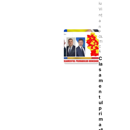
iu
Vi
nț
a
n
P
OL
ITI
C
Ă
C
la
s
a
m
e
n
t
ul
p
ri
m
a
ril