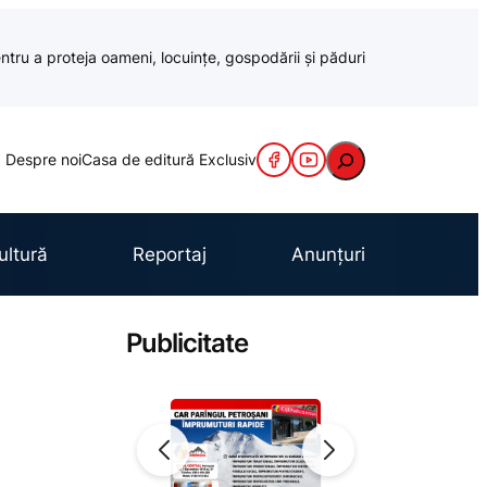
ntru a proteja oameni, locuințe, gospodării și păduri
Caută
Despre noi
Casa de editură Exclusiv
ultură
Reportaj
Anunțuri
Publicitate