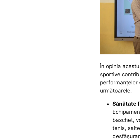
În opinia acestu
sportive contrib
performanțelor ș
următoarele:
Sănătate f
Echipamente
baschet, v
tenis, salt
desfășurar