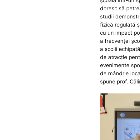
școala într-un s
doresc să petre
studii demonstre
fizică regulată 
cu un impact poz
a frecvenței șco
a școlii echipa
de atracție pent
evenimente spo
de mândrie local
spune prof. Căli