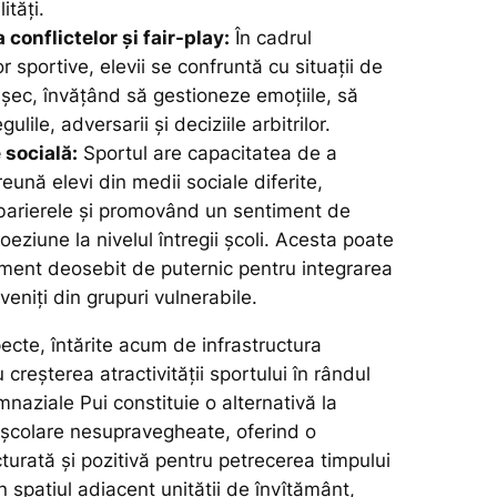
ități.
conflictelor și fair-play:
În cadrul
or sportive, elevii se confruntă cu situații de
eșec, învățând să gestioneze emoțiile, să
ulile, adversarii și deciziile arbitrilor.
 socială:
Sportul are capacitatea de a
ună elevi din medii sociale diferite,
barierele și promovând un sentiment de
coeziune la nivelul întregii școli. Acesta poate
rument deosebit de puternic pentru integrarea
oveniți din grupuri vulnerabile.
ecte, întărite acum de infrastructura
creșterea atractivității sportului în rândul
imnaziale Pui constituie o alternativă la
rașcolare nesupravegheate, oferind o
cturată și pozitivă pentru petrecerea timpului
 în spațiul adiacent unității de învîțământ,