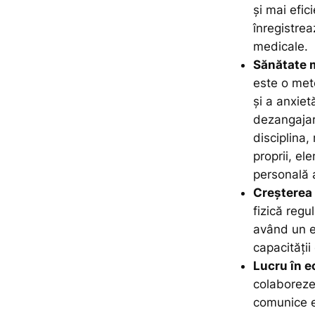
și mai efic
înregistre
medicale.
Sănătate m
este o met
și a anxiet
dezangajar
disciplina,
proprii, e
personală a
Creșterea 
fizică regu
având un ef
capacității
Lucru în e
colaboreze
comunice ef