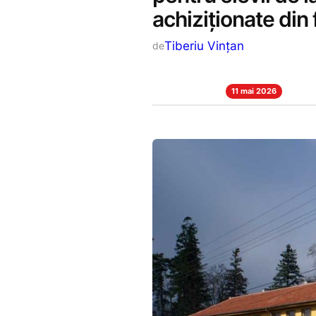
achiziționate din
Tiberiu Vințan
de
11 mai 2026