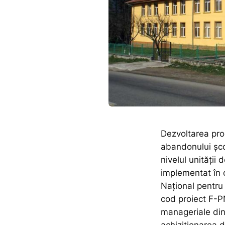
Dezvoltarea pro
abandonului școl
nivelul unității
implementat în 
Național pentr
cod proiect F-
manageriale din
achiziționarea 