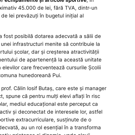
ximativ 45.000 de lei, fără TVA, dintr-un
e lei prevăzuți în bugetul inițial al
a fost posibilă dotarea adecvată a sălii de
 unei infrastructuri menite să contribuie la
ului școlar, dar și creșterea atractivității
imentului de apartenență la această unitate
elevilor care frecventează cursurile Școlii
 comuna hunedoreană Pui.
, prof. Călin Iosif Butaș, care este și manager
t, spune că pentru mulți elevi aflați în risc
ar, mediul educațional este perceput ca
ractiv și deconectat de interesele lor, astfel
sportive extracurriculare, susținute de o
decvată, au un rol esențial în a transforma