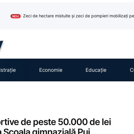
Zeci de hectare mistuite și zeci de pompieri mobilizați pe
NOU
strație
Economie
Educație
C
tive de peste 50.000 de lei
a Școala gimnazială Pui,