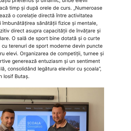
pațiu prietenos și dinamic, unde elevii
acă timp și după orele de curs.
„Numeroase
ază o corelație directă între activitatea
și îmbunătățirea sănătății fizice și mentale,
itiv direct asupra capacității de învățare și
lare. O sală de sport bine dotată și o curte
tă cu terenuri de sport moderne devin puncte
ru elevi. Organizarea de competiții, turnee și
rtive generează entuziasm și un sentiment
ă, consolidând legătura elevilor cu școala”,
n Iosif Butaș.