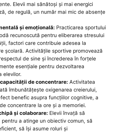
iente. Elevii mai sănătoși și mai energici
ază, de regulă, un număr mai mic de absențe
entală și emoțională:
Practicarea sportului
odă recunoscută pentru eliberarea stresului
ății, factori care contribuie adesea la
e școlară. Activitățile sportive promovează
 respectul de sine și încrederea în forțele
lemente esențiale pentru dezvoltarea
 elevilor.
capacității de concentrare:
Activitatea
lată îmbunătățește oxigenarea creierului,
ect benefic asupra funcțiilor cognitive, a
 de concentrare la ore și a memoriei.
chipă și colaborare:
Elevii învață să
 pentru a atinge un obiectiv comun, să
icient, să își asume roluri și