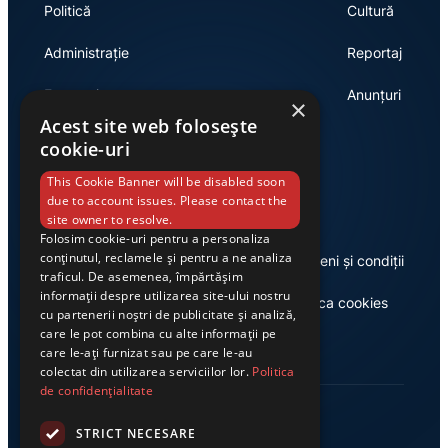
Politică
Cultură
Administrație
Reportaj
Economie
Anunțuri
×
Acest site web folosește
cookie-uri
Link-uri utile
This Cookie Banner will be disabled soon
due to account issues. Please contact the
site owner to resolve.
Folosim cookie-uri pentru a personaliza
conținutul, reclamele și pentru a ne analiza
Despre noi
Termeni și condiții
traficul. De asemenea, împărtășim
informații despre utilizarea site-ului nostru
Casa de editură Exclusiv
Politica cookies
cu partenerii noștri de publicitate și analiză,
care le pot combina cu alte informații pe
care le-ați furnizat sau pe care le-au
colectat din utilizarea serviciilor lor.
Politica
de confidențialitate
STRICT NECESARE