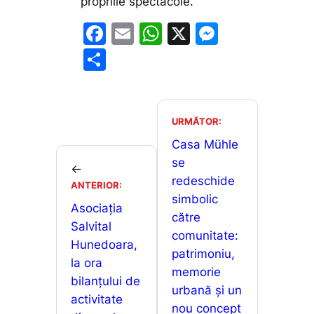
propriile spectacole.
F
E
W
X
M
a
m
h
e
P
c
ai
at
s
ar
e
l
s
s
ta
b
A
e
je
URMĂTOR:
o
p
n
a
Casa Mühle
o
p
g
se
z
←
redeschide
k
er
ANTERIOR:
ă
simbolic
Asociația
către
Salvital
comunitate:
Hunedoara,
patrimoniu,
la ora
memorie
bilanțului de
urbană și un
activitate
nou concept