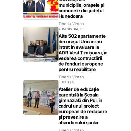
municipiile, orașele și
comunele din județul
Hunedoara
Tiberiu Vințan
ADMINISTRAȚIE
Alte 502 apartamente
din orașul Uricani au
intrat în evaluare la
ADR Vest Timișoara, în
vederea contractării
de fonduri europene
pentru reabilitare
Tiberiu Vințan
EDUCAȚIE
Atelier de educație
parentală la Școala
gimnazială din Pui, în
cadrul unui proiect
european de reducere
și prevenire a
abandonului școlar
Tiberiu Vințan