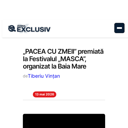
Sari
la
conținut
Cultură
, 
Stiri la zi
„PACEA CU ZMEII” premiată
la Festivalul „MASCA”,
organizat la Baia Mare
Tiberiu Vințan
de
13 mai 2026