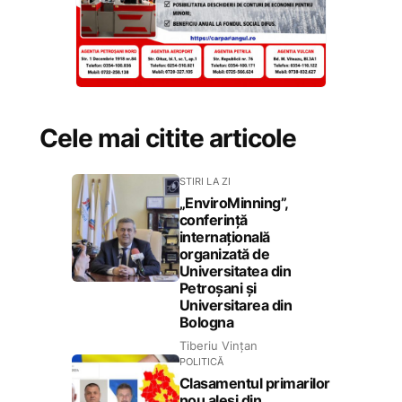
Cele mai citite articole
STIRI LA ZI
„EnviroMinning”,
conferință
internațională
organizată de
Universitatea din
Petroșani și
Universitarea din
Bologna
Tiberiu Vințan
POLITICĂ
Clasamentul primarilor
nou aleși din