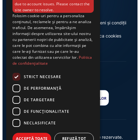
due to account issues. Please contact the
site owner to resolve.
Folosim cookie-uri pentru a personaliza
conținutul, reclamele și pentru a ne analiza
Despre noi
Termeni și condiții
traficul. De asemenea, împărtășim
informații despre utilizarea site-ului nostru
Casa de editură Exclusiv
Politica cookies
cu partenerii noștri de publicitate și analiză,
care le pot combina cu alte informații pe
care le-ați furnizat sau pe care le-au
colectat din utilizarea serviciilor lor.
Politica
de confidențialitate
STRICT NECESARE
DE PERFORMANȚĂ
DE TARGETARE
DE FUNCŢIONALITATE
NECLASIFICATE
© 2026 Ziarul Exclusiv – Toate drepturile rezervate.
ACCEPTĂ TOATE
REFUZĂ TOT