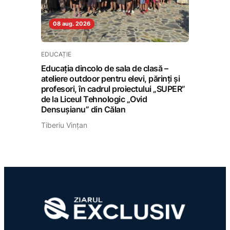
08 aug. 2026
EDUCAȚIE
Educația dincolo de sala de clasă –
ateliere outdoor pentru elevi, părinți și
profesori, în cadrul proiectului „SUPER”
de la Liceul Tehnologic „Ovid
Densușianu” din Călan
Tiberiu Vințan