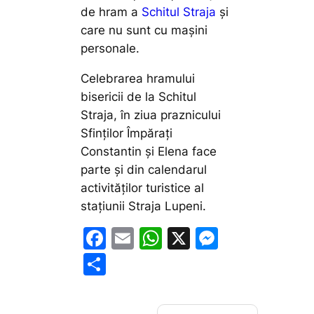
de hram a
Schitul Straja
și
care nu sunt cu mașini
personale.
Celebrarea hramului
bisericii de la Schitul
Straja, în ziua praznicului
Sfinților Împărați
Constantin și Elena face
parte și din calendarul
activităților turistice al
stațiunii Straja Lupeni.
F
E
W
X
M
a
m
h
e
P
c
ai
at
s
ar
e
l
s
s
ta