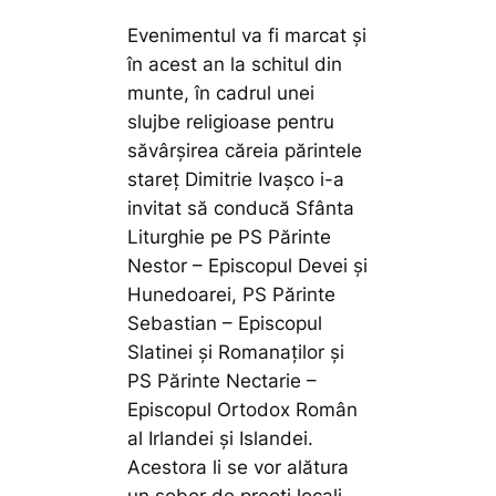
Evenimentul va fi marcat și
în acest an la schitul din
munte, în cadrul unei
slujbe religioase pentru
săvârșirea căreia părintele
stareț Dimitrie Ivașco i-a
invitat să conducă Sfânta
Liturghie pe PS Părinte
Nestor – Episcopul Devei și
Hunedoarei, PS Părinte
Sebastian – Episcopul
Slatinei și Romanaților și
PS Părinte Nectarie –
Episcopul Ortodox Român
al Irlandei și Islandei.
Acestora li se vor alătura
un sobor de preoți locali