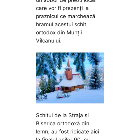
care vor fi prezenți la
praznicul ce marchează
hramul acestui schit
ortodox din Munții
Vîlcanului.
Schitul de la Straja și
Biserica ortodoxă din
lemn, au fost ridicate aici
la finalul anilor 90, cu