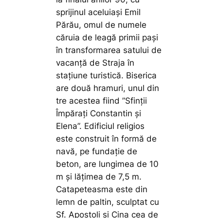
sprijinul aceluiași Emil
Părău, omul de numele
căruia de leagă primii pași
în transformarea satului de
vacanță de Straja în
stațiune turistică. Biserica
are două hramuri, unul din
tre acestea fiind ”Sfinții
Împărați Constantin și
Elena”. Edificiul religios
este construit în formă de
navă, pe fundaţie de
beton, are lungimea de 10
m şi lăţimea de 7,5 m.
Catapeteasma este din
lemn de paltin, sculptat cu
Sf. Apostoli şi Cina cea de