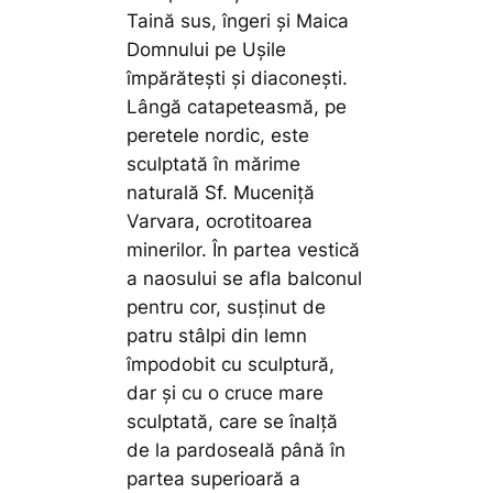
Taină sus, îngeri şi Maica
Domnului pe Uşile
împărăteşti şi diaconeşti.
Lângă catapeteasmă, pe
peretele nordic, este
sculptată în mărime
naturală Sf. Muceniţă
Varvara, ocrotitoarea
minerilor. În partea vestică
a naosului se afla balconul
pentru cor, susţinut de
patru stâlpi din lemn
împodobit cu sculptură,
dar şi cu o cruce mare
sculptată, care se înalţă
de la pardoseală până în
partea superioară a