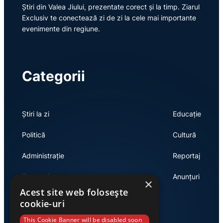
Știri din Valea Jiului, prezentate corect și la timp. Ziarul
Exclusiv te conectează zi de zi la cele mai importante
evenimente din regiune.
Categorii
Știri la zi
Educație
Politică
Cultură
Administrație
Reportaj
Economie
Anunțuri
×
Acest site web folosește
cookie-uri
Link-uri utile
This Cookie Banner will be disabled soon