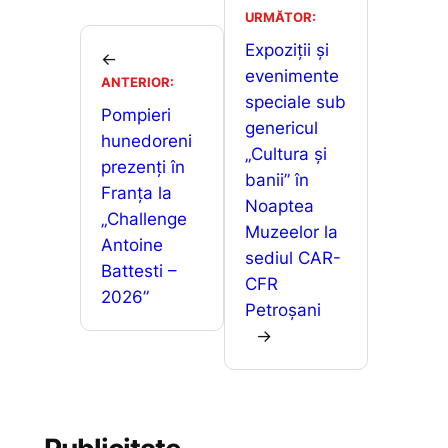
b
A
e
je
URMĂTOR:
o
p
n
a
Expoziții și
←
o
p
g
evenimente
z
ANTERIOR:
speciale sub
k
er
ă
Pompieri
genericul
hunedoreni
„Cultura și
prezenți în
banii” în
Franța la
Noaptea
„Challenge
Muzeelor la
Antoine
sediul CAR-
Battesti –
CFR
2026”
Petroșani
→