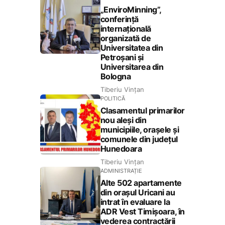
„EnviroMinning”,
conferință
internațională
organizată de
Universitatea din
Petroșani și
Universitarea din
Bologna
Tiberiu Vințan
POLITICĂ
Clasamentul primarilor
nou aleși din
municipiile, orașele și
comunele din județul
Hunedoara
Tiberiu Vințan
ADMINISTRAȚIE
Alte 502 apartamente
din orașul Uricani au
intrat în evaluare la
ADR Vest Timișoara, în
vederea contractării