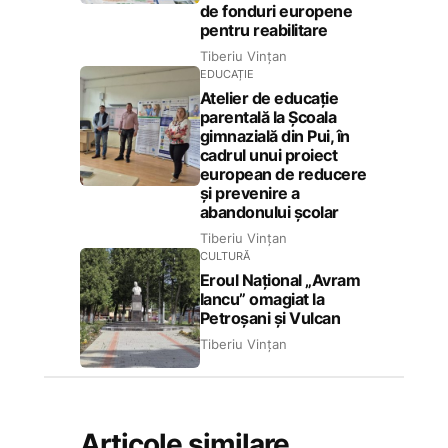
de fonduri europene
pentru reabilitare
Tiberiu Vințan
EDUCAȚIE
Atelier de educație
parentală la Școala
gimnazială din Pui, în
cadrul unui proiect
european de reducere
și prevenire a
abandonului școlar
Tiberiu Vințan
CULTURĂ
Eroul Național „Avram
Iancu” omagiat la
Petroșani și Vulcan
Tiberiu Vințan
Articole similare