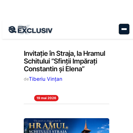
Sari
la
conținut
Stiri la zi
Invitație în Straja, la Hramul
Schitului ”Sfinții Impărați
Constantin și Elena”
Tiberiu Vințan
de
19 mai 2026