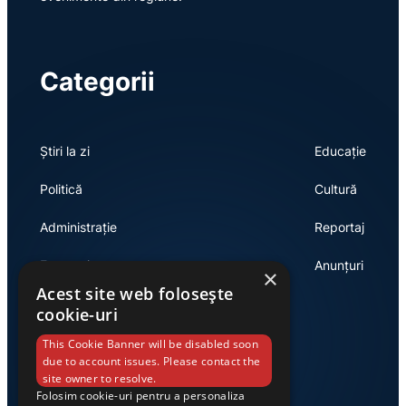
Categorii
Știri la zi
Educație
Politică
Cultură
Administrație
Reportaj
Economie
Anunțuri
×
Acest site web folosește
cookie-uri
Link-uri utile
This Cookie Banner will be disabled soon
due to account issues. Please contact the
site owner to resolve.
Folosim cookie-uri pentru a personaliza