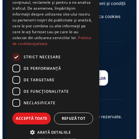
conținutul, reclamele și pentru a ne analiza
Despre noi
Termeni și condiții
traficul. De asemenea, împărtășim
informații despre utilizarea site-ului nostru
Casa de editură Exclusiv
Politica cookies
cu partenerii noștri de publicitate și analiză,
care le pot combina cu alte informații pe
care le-ați furnizat sau pe care le-au
colectat din utilizarea serviciilor lor.
Politica
de confidențialitate
STRICT NECESARE
DE PERFORMANȚĂ
DE TARGETARE
DE FUNCŢIONALITATE
NECLASIFICATE
© 2026 Ziarul Exclusiv – Toate drepturile rezervate.
ACCEPTĂ TOATE
REFUZĂ TOT
Powered by {
AW
}
ARATĂ DETALIILE