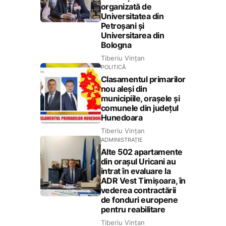
organizată de
Universitatea din
Petroșani și
Universitarea din
Bologna
Tiberiu Vințan
POLITICĂ
Clasamentul primarilor
nou aleși din
municipiile, orașele și
comunele din județul
Hunedoara
Tiberiu Vințan
ADMINISTRAȚIE
Alte 502 apartamente
din orașul Uricani au
intrat în evaluare la
ADR Vest Timișoara, în
vederea contractării
de fonduri europene
pentru reabilitare
Tiberiu Vințan