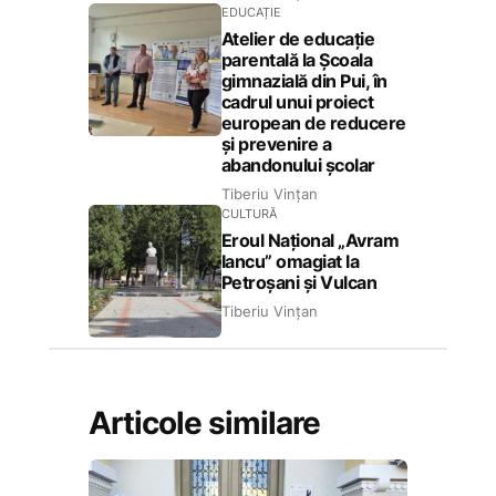
EDUCAȚIE
Atelier de educație
parentală la Școala
gimnazială din Pui, în
cadrul unui proiect
european de reducere
și prevenire a
abandonului școlar
Tiberiu Vințan
CULTURĂ
Eroul Național „Avram
Iancu” omagiat la
Petroșani și Vulcan
Tiberiu Vințan
Articole similare