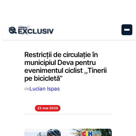
Sari
la
conținut
Stiri la zi
Restricții de circulație în
municipiul Deva pentru
evenimentul ciclist ,,Tinerii
pe bicicletă”
Lucian Ispas
de
22 mai 2026