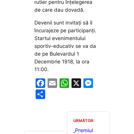
rutier pentru înțelegerea
de care dau dovadă.
Devenii sunt invitați să îi
încurajeze pe participanți.
Startul evenimentului
sportiv-educativ se va da
de pe Bulevardul 1
Decembrie 1918, la ora
11:00.
F
E
W
X
M
a
m
h
e
P
c
ai
at
s
ar
e
l
s
s
ta
b
A
e
je
URMĂTOR:
o
p
n
a
„Premiul