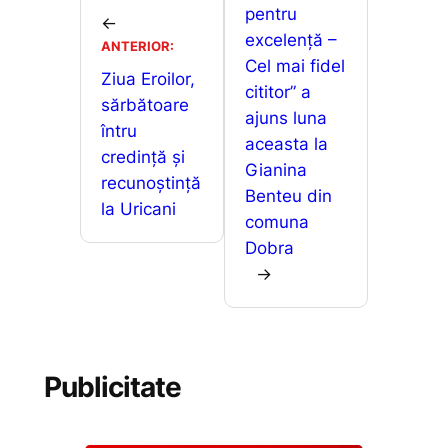
o
p
g
pentru
z
←
excelenţă –
k
er
ANTERIOR:
ă
Cel mai fidel
Ziua Eroilor,
cititor” a
sărbătoare
ajuns luna
întru
aceasta la
credință și
Gianina
recunoștință
Benteu din
la Uricani
comuna
Dobra
→
Publicitate