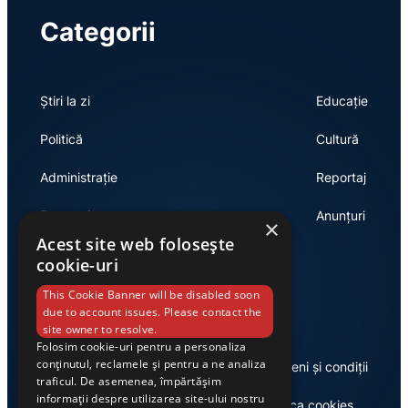
Categorii
Știri la zi
Educație
Politică
Cultură
Administrație
Reportaj
Economie
Anunțuri
×
Acest site web folosește
cookie-uri
Link-uri utile
This Cookie Banner will be disabled soon
due to account issues. Please contact the
site owner to resolve.
Folosim cookie-uri pentru a personaliza
conținutul, reclamele și pentru a ne analiza
Despre noi
Termeni și condiții
traficul. De asemenea, împărtășim
informații despre utilizarea site-ului nostru
Casa de editură Exclusiv
Politica cookies