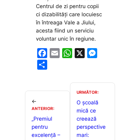
Centrul de zi pentru copii
ci dizabilități care locuiesc
în întreaga Vale a Jiului,
acesta fiind un serviciu
voluntar unic în regiune.
F
E
W
X
M
a
m
h
e
P
c
ai
at
s
ar
e
l
s
s
ta
b
A
e
je
URMĂTOR:
o
p
n
←
a
O școală
ANTERIOR:
o
p
g
mică ce
z
„Premiul
creează
k
er
ă
pentru
perspective
excelenţă –
mari: