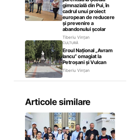
gimnazială din Pui, în
cadrul unui proiect
european de reducere
și prevenire a
abandonului școlar
Tiberiu Vințan
CULTURĂ
Eroul Național „Avram
Iancu” omagiat la
Petroșani și Vulcan
Tiberiu Vințan
Articole similare