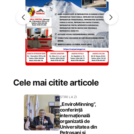
Cele mai citite articole
STIRI LA ZI
„EnviroMinning”,
conferință
internațională
organizată de
Universitatea din
Petroșani și