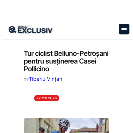
Sari
la
conținut
Stiri la zi
Tur ciclist Belluno-Petroșani
pentru susținerea Casei
Pollicino
Tiberiu Vințan
de
22 mai 2026