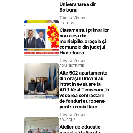
Universitarea din
Bologna
Tiberiu Vințan
POLITICĂ
Clasamentul primarilor
nou aleși din
municipiile, orașele și
comunele din județul
Hunedoara
Tiberiu Vințan
ADMINISTRAȚIE
Alte 502 apartamente
din orașul Uricani au
intrat în evaluare la
ADR Vest Timișoara, în
vederea contractării
de fonduri europene
pentru reabilitare
Tiberiu Vințan
EDUCAȚIE
Atelier de educație
parentală la Școala