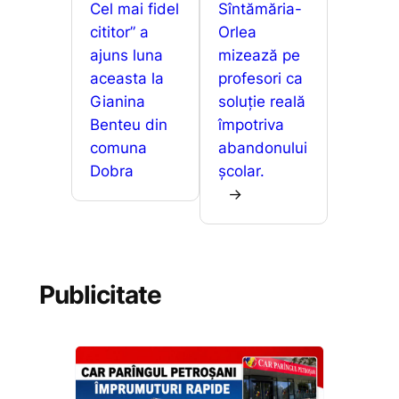
Cel mai fidel
Sîntămăria-
cititor” a
Orlea
ajuns luna
mizează pe
aceasta la
profesori ca
Gianina
soluție reală
Benteu din
împotriva
comuna
abandonului
Dobra
școlar.
→
Publicitate