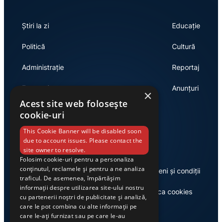
Știri la zi
Educație
Politică
Cultură
Administrație
Reportaj
Economie
Anunțuri
×
Acest site web folosește
cookie-uri
Link-uri utile
This Cookie Banner will be disabled soon
due to account issues. Please contact the
site owner to resolve.
Folosim cookie-uri pentru a personaliza
conținutul, reclamele și pentru a ne analiza
Despre noi
Termeni și condiții
traficul. De asemenea, împărtășim
informații despre utilizarea site-ului nostru
Casa de editură Exclusiv
Politica cookies
cu partenerii noștri de publicitate și analiză,
care le pot combina cu alte informații pe
care le-ați furnizat sau pe care le-au