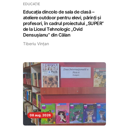
EDUCAȚIE
Educația dincolo de sala de clasă –
ateliere outdoor pentru elevi, părinți și
profesori, în cadrul proiectului „SUPER”
de la Liceul Tehnologic „Ovid
Densușianu” din Călan
Tiberiu Vințan
08 aug. 2026