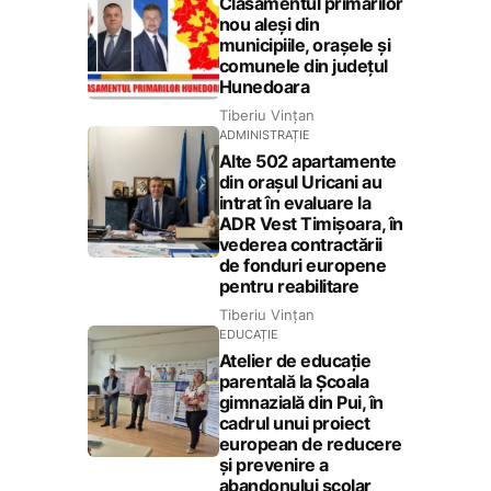
Clasamentul primarilor
nou aleși din
municipiile, orașele și
comunele din județul
Hunedoara
Tiberiu Vințan
ADMINISTRAȚIE
Alte 502 apartamente
din orașul Uricani au
intrat în evaluare la
ADR Vest Timișoara, în
vederea contractării
de fonduri europene
pentru reabilitare
Tiberiu Vințan
EDUCAȚIE
Atelier de educație
parentală la Școala
gimnazială din Pui, în
cadrul unui proiect
european de reducere
și prevenire a
abandonului școlar