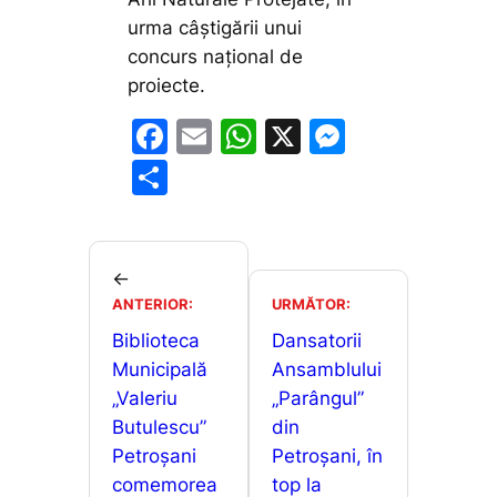
urma câștigării unui
concurs național de
proiecte.
F
E
W
X
M
a
m
h
e
P
c
ai
at
s
ar
e
l
s
s
ta
b
A
e
je
←
o
p
n
ANTERIOR:
URMĂTOR:
a
o
p
g
Biblioteca
Dansatorii
z
Municipală
Ansamblului
k
er
ă
„Valeriu
„Parângul”
Butulescu”
din
Petroșani
Petroșani, în
comemorea
top la