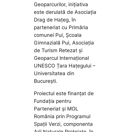
Geoparcurilor, inițiativa
este derulată de Asociația
Drag de Hațeg, în
parteneriat cu Primăria
comunei Pui, Școala
Gimnazială Pui, Asociația
de Turism Retezat și
Geoparcul Internațional
UNESCO Țara Hațegului –
Universitatea din
București.
Proiectul este finanțat de
Fundația pentru
Parteneriat și MOL
România prin Programul
Spații Verzi, componenta
Arii Naturale Protejate, în