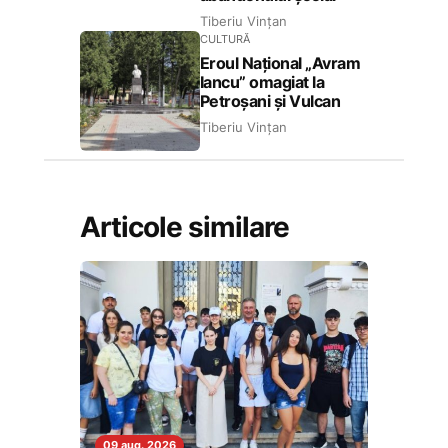
Tiberiu Vințan
CULTURĂ
Eroul Național „Avram
Iancu” omagiat la
Petroșani și Vulcan
Tiberiu Vințan
Articole similare
09 aug. 2026