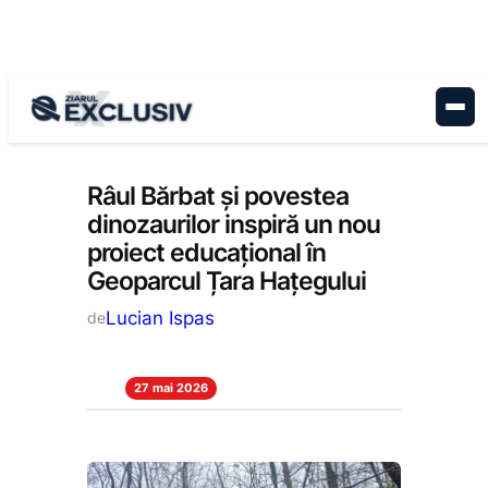
Sari
la
conținut
Educație
, 
Stiri la zi
Râul Bărbat și povestea
dinozaurilor inspiră un nou
proiect educațional în
Geoparcul Țara Hațegului
Lucian Ispas
de
27 mai 2026