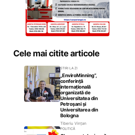
Cele mai citite articole
STIRI LA ZI
„EnviroMinning”,
conferință
internațională
organizată de
Universitatea din
Petroșani și
Universitarea din
Bologna
Tiberiu Vințan
POLITICĂ