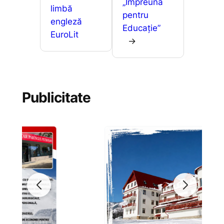
„Împreună
limbă
pentru
engleză
Educație”
EuroLit
→
Publicitate