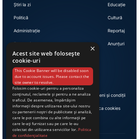
Știri la zi
Educație
Politică
Cultură
Administrație
Reportaj
Economie
Anunțuri
×
Acest site web folosește
cookie-uri
Link-uri utile
This Cookie Banner will be disabled soon
due to account issues. Please contact the
site owner to resolve.
Folosim cookie-uri pentru a personaliza
conținutul, reclamele și pentru a ne analiza
Despre noi
Termeni și condiții
traficul. De asemenea, împărtășim
informații despre utilizarea site-ului nostru
Casa de editură Exclusiv
Politica cookies
cu partenerii noștri de publicitate și analiză,
care le pot combina cu alte informații pe
care le-ați furnizat sau pe care le-au
colectat din utilizarea serviciilor lor.
Politica
de confidențialitate