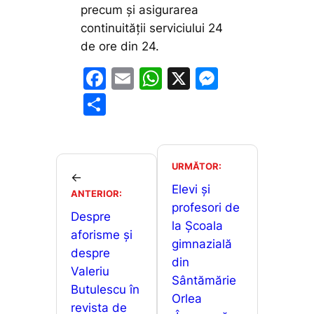
precum și asigurarea
continuității serviciului 24
de ore din 24.
F
E
W
X
M
a
m
h
e
P
c
ai
at
s
ar
e
l
s
s
ta
b
A
e
je
URMĂTOR:
←
o
p
n
a
Elevi și
ANTERIOR:
o
p
g
profesori de
z
Despre
la Școala
k
er
ă
aforisme şi
gimnazială
despre
din
Valeriu
Sântămărie
Butulescu în
Orlea
revista de