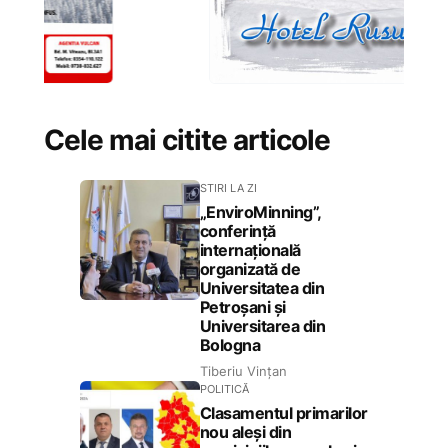
Cele mai citite articole
STIRI LA ZI
„EnviroMinning”,
conferință
internațională
organizată de
Universitatea din
Petroșani și
Universitarea din
Bologna
Tiberiu Vințan
POLITICĂ
Clasamentul primarilor
nou aleși din