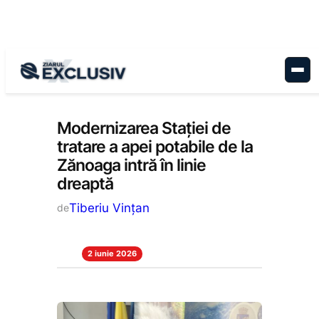
Sari
la
conținut
Economie
, 
Stiri la zi
Modernizarea Stației de
tratare a apei potabile de la
Zănoaga intră în linie
dreaptă
Tiberiu Vințan
de
2 iunie 2026