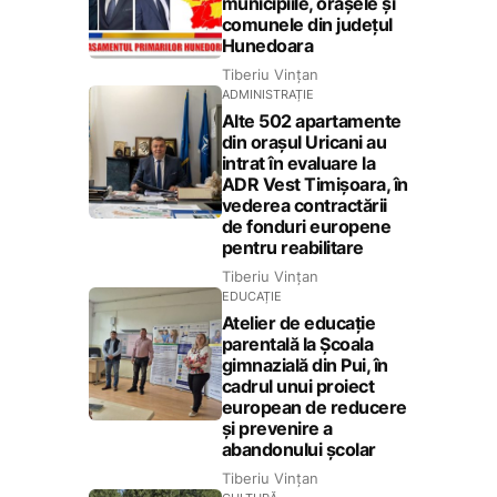
municipiile, orașele și
comunele din județul
Hunedoara
Tiberiu Vințan
ADMINISTRAȚIE
Alte 502 apartamente
din orașul Uricani au
intrat în evaluare la
ADR Vest Timișoara, în
vederea contractării
de fonduri europene
pentru reabilitare
Tiberiu Vințan
EDUCAȚIE
Atelier de educație
parentală la Școala
gimnazială din Pui, în
cadrul unui proiect
european de reducere
și prevenire a
abandonului școlar
Tiberiu Vințan