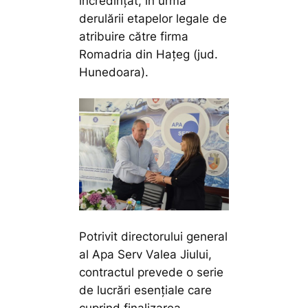
încredințat, în urma
derulării etapelor legale de
atribuire către firma
Romadria din Hațeg (jud.
Hunedoara).
Potrivit directorului general
al Apa Serv Valea Jiului,
contractul prevede o serie
de lucrări esențiale care
cuprind finalizarea