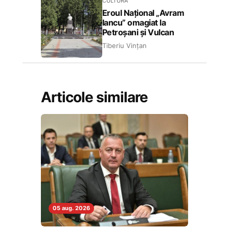
CULTURĂ
Eroul Național „Avram
Iancu” omagiat la
Petroșani și Vulcan
Tiberiu Vințan
Articole similare
05 aug. 2026