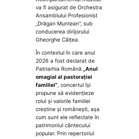
va fi asigurat de Orchestra
Ansamblului Profesionist
„Drăgan Muntean”, sub
conducerea dirijorului
Gheorghe Câlțea.
În contextul în care anul
2026 a fost declarat de
Patriarhia Română
„Anul
omagial al pastorației
familiei”
, concertul își
propune să evidențieze
rolul și valorile familiei
creștine și românești, așa
cum sunt ele reflectate în
patrimoniul cântecului
popular. Prin repertoriul