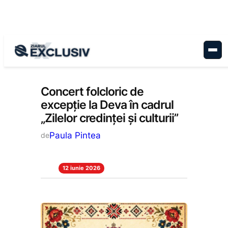
Sari
la
conținut
Cultură
, 
Stiri la zi
Concert folcloric de
excepție la Deva în cadrul
„Zilelor credinței și culturii”
Paula Pintea
de
12 iunie 2026