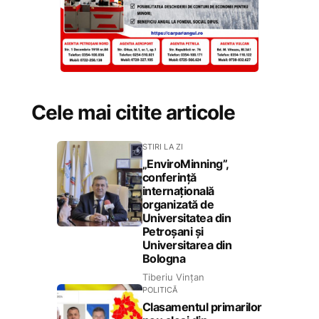
Cele mai citite articole
STIRI LA ZI
„EnviroMinning”,
conferință
internațională
organizată de
Universitatea din
Petroșani și
Universitarea din
Bologna
Tiberiu Vințan
POLITICĂ
Clasamentul primarilor