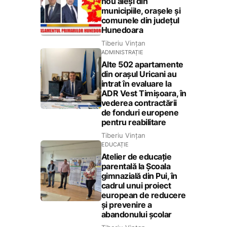
nou aleși din
municipiile, orașele și
comunele din județul
Hunedoara
Tiberiu Vințan
ADMINISTRAȚIE
Alte 502 apartamente
din orașul Uricani au
intrat în evaluare la
ADR Vest Timișoara, în
vederea contractării
de fonduri europene
pentru reabilitare
Tiberiu Vințan
EDUCAȚIE
Atelier de educație
parentală la Școala
gimnazială din Pui, în
cadrul unui proiect
european de reducere
și prevenire a
abandonului școlar