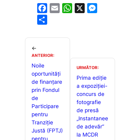
F
E
W
X
M
a
m
h
e
P
c
ai
at
s
ar
e
l
s
s
ta
b
A
e
je
←
o
p
n
ANTERIOR:
a
o
p
g
Noile
z
URMĂTOR:
oportunități
k
er
ă
Prima ediție
de finanțare
a expoziției-
prin Fondul
concurs de
de
fotografie
Participare
de presă
pentru
„Instantanee
Tranziție
de adevăr”
Justă (FPTJ)
la MCDR
pentru