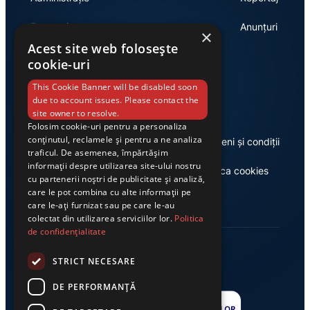
Economie
Anunțuri
×
Acest site web folosește
cookie-uri
Link-uri utile
This Cookie Banner will be disabled soon
due to account issues. Please contact the
site owner to resolve.
Folosim cookie-uri pentru a personaliza
conținutul, reclamele și pentru a ne analiza
Despre noi
Termeni și condiții
traficul. De asemenea, împărtășim
informații despre utilizarea site-ului nostru
Casa de editură Exclusiv
Politica cookies
cu partenerii noștri de publicitate și analiză,
care le pot combina cu alte informații pe
care le-ați furnizat sau pe care le-au
colectat din utilizarea serviciilor lor.
Politica
de confidențialitate
STRICT NECESARE
DE PERFORMANȚĂ