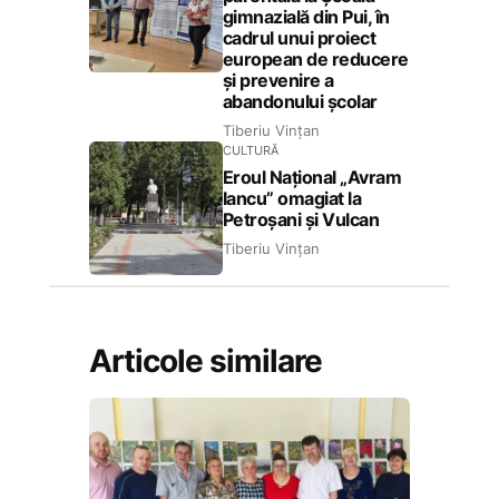
gimnazială din Pui, în
cadrul unui proiect
european de reducere
și prevenire a
abandonului școlar
Tiberiu Vințan
CULTURĂ
Eroul Național „Avram
Iancu” omagiat la
Petroșani și Vulcan
Tiberiu Vințan
Articole similare