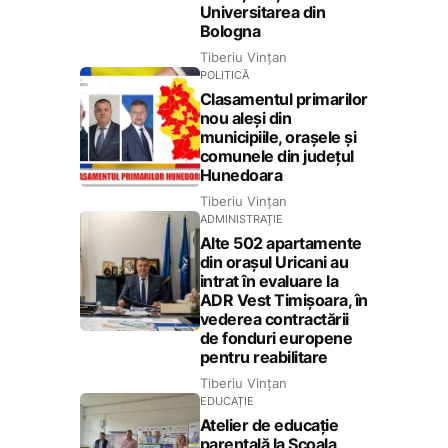
Universitarea din
Bologna
Tiberiu Vințan
POLITICĂ
Clasamentul primarilor
nou aleși din
municipiile, orașele și
comunele din județul
Hunedoara
Tiberiu Vințan
ADMINISTRAȚIE
Alte 502 apartamente
din orașul Uricani au
intrat în evaluare la
ADR Vest Timișoara, în
vederea contractării
de fonduri europene
pentru reabilitare
Tiberiu Vințan
EDUCAȚIE
Atelier de educație
parentală la Școala