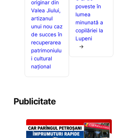
ă
originar din
poveste în
Valea Jiului,
lumea
artizanul
minunată a
unui nou caz
copilăriei la
de succes în
Lupeni
recuperarea
→
patrimoniulu
i cultural
național
Publicitate