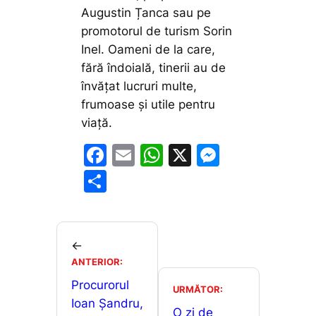
Augustin Țanca sau pe
promotorul de turism Sorin
Inel. Oameni de la care,
fără îndoială, tinerii au de
învățat lucruri multe,
frumoase și utile pentru
viață.
F
E
W
X
M
a
m
h
e
P
c
ai
at
s
ar
e
l
s
s
ta
b
A
e
je
←
o
p
n
ANTERIOR:
a
o
p
g
Procurorul
z
URMĂTOR:
Ioan Șandru,
k
er
O zi de