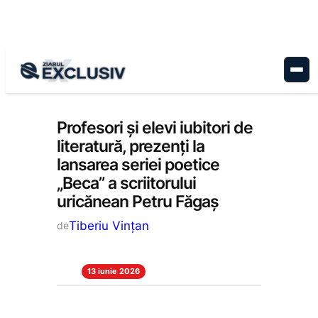
Sari
la
conținut
Cultură
, 
Educație
, 
Stiri la zi
Profesori și elevi iubitori de
literatură, prezenți la
lansarea seriei poetice
„Beca” a scriitorului
uricănean Petru Făgaș
Tiberiu Vințan
de
13 iunie 2026