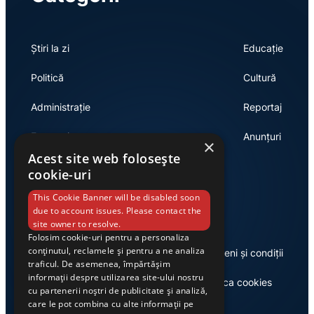
Știri la zi
Educație
Politică
Cultură
Administrație
Reportaj
Economie
Anunțuri
×
Acest site web folosește
cookie-uri
Link-uri utile
This Cookie Banner will be disabled soon
due to account issues. Please contact the
site owner to resolve.
Folosim cookie-uri pentru a personaliza
conținutul, reclamele și pentru a ne analiza
Despre noi
Termeni și condiții
traficul. De asemenea, împărtășim
informații despre utilizarea site-ului nostru
Casa de editură Exclusiv
Politica cookies
cu partenerii noștri de publicitate și analiză,
care le pot combina cu alte informații pe