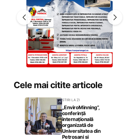
Cele mai citite articole
STIRI LA ZI
„EnviroMinning”,
conferință
internațională
organizată de
Universitatea din
Petroșani și