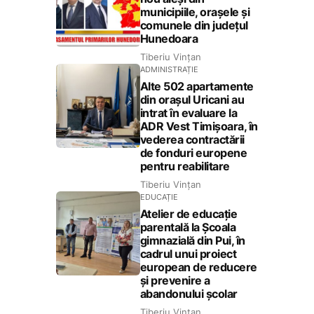
municipiile, orașele și
comunele din județul
Hunedoara
Tiberiu Vințan
ADMINISTRAȚIE
Alte 502 apartamente
din orașul Uricani au
intrat în evaluare la
ADR Vest Timișoara, în
vederea contractării
de fonduri europene
pentru reabilitare
Tiberiu Vințan
EDUCAȚIE
Atelier de educație
parentală la Școala
gimnazială din Pui, în
cadrul unui proiect
european de reducere
și prevenire a
abandonului școlar
Tiberiu Vințan