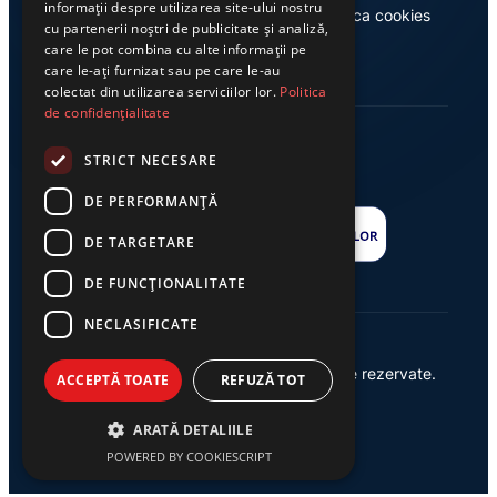
informații despre utilizarea site-ului nostru
Casa de editură Exclusiv
Politica cookies
cu partenerii noștri de publicitate și analiză,
care le pot combina cu alte informații pe
care le-ați furnizat sau pe care le-au
colectat din utilizarea serviciilor lor.
Politica
de confidențialitate
STRICT NECESARE
DE PERFORMANȚĂ
DE TARGETARE
DE FUNCŢIONALITATE
NECLASIFICATE
© 2026 Ziarul Exclusiv – Toate drepturile rezervate.
ACCEPTĂ TOATE
REFUZĂ TOT
Powered by {
AW
}
ARATĂ DETALIILE
POWERED BY COOKIESCRIPT