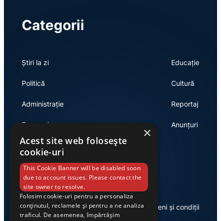
Categorii
Știri la zi
Educație
Politică
Cultură
Administrație
Reportaj
Economie
Anunțuri
×
Acest site web folosește
cookie-uri
Link-uri utile
This Cookie Banner will be disabled soon
due to account issues. Please contact the
site owner to resolve.
Folosim cookie-uri pentru a personaliza
conținutul, reclamele și pentru a ne analiza
Despre noi
Termeni și condiții
traficul. De asemenea, împărtășim