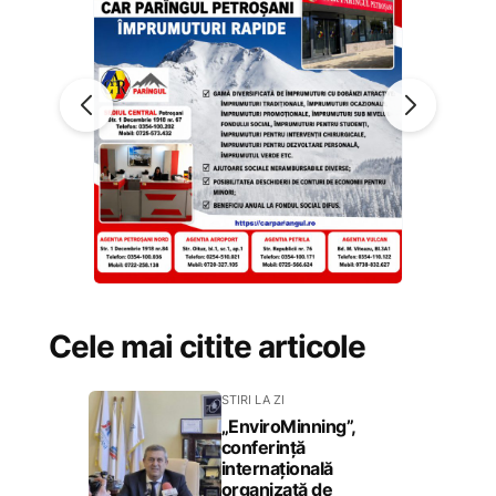
Cele mai citite articole
STIRI LA ZI
„EnviroMinning”,
conferință
internațională
organizată de