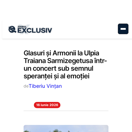
Sari
la
conținut
Cultură
, 
Educație
, 
Stiri la zi
Glasuri și Armonii la Ulpia
Traiana Sarmizegetusa într-
un concert sub semnul
speranței și al emoției
Tiberiu Vințan
de
16 iunie 2026