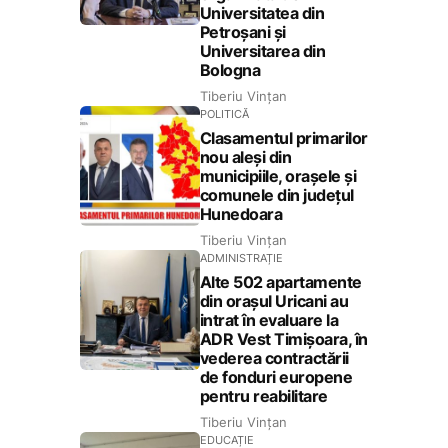
Universitatea din
Petroșani și
Universitarea din
Bologna
Tiberiu Vințan
POLITICĂ
Clasamentul primarilor
nou aleși din
municipiile, orașele și
comunele din județul
Hunedoara
Tiberiu Vințan
ADMINISTRAȚIE
Alte 502 apartamente
din orașul Uricani au
intrat în evaluare la
ADR Vest Timișoara, în
vederea contractării
de fonduri europene
pentru reabilitare
Tiberiu Vințan
EDUCAȚIE