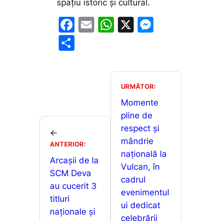
spațiu istoric și cultural.
F
E
W
X
M
a
m
h
e
P
c
ai
at
s
ar
e
l
s
s
ta
b
A
e
je
URMĂTOR:
o
p
n
a
Momente
o
p
g
pline de
z
respect și
k
er
←
ă
mândrie
ANTERIOR:
națională la
Arcașii de la
Vulcan, în
SCM Deva
cadrul
au cucerit 3
evenimentul
titluri
ui dedicat
naționale și
celebrării