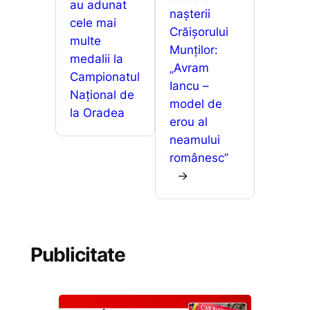
au adunat
nașterii
cele mai
Crăișorului
multe
Munților:
medalii la
„Avram
Campionatul
Iancu –
Național de
model de
la Oradea
erou al
neamului
românesc”
→
Publicitate