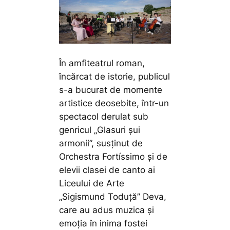
În amfiteatrul roman,
încărcat de istorie, publicul
s-a bucurat de momente
artistice deosebite, într-un
spectacol derulat sub
genricul „Glasuri șui
armonii”, susținut de
Orchestra Fortíssimo și de
elevii clasei de canto ai
Liceului de Arte
„Sigismund Toduță” Deva,
care au adus muzica și
emoția în inima fostei