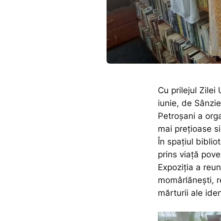
Cu prilejul Zilei
iunie, de Sânzie
Petroșani a orga
mai prețioase si
În spațiul biblio
prins viață pov
Expoziția a reunit
momârlănești, r
mărturii ale ident