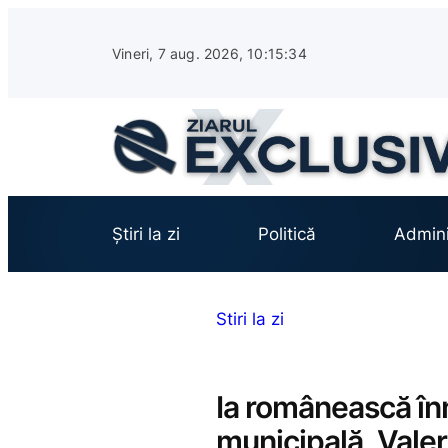
Sari
la
Vineri, 7 aug. 2026, 10:15:35
conținut
Știri la zi
Politică
Admini
Stiri la zi
Ia românească înn
municipală „Valer