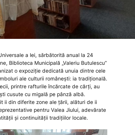
 Universale a Iei, sărbătorită anual la 24
ne, Biblioteca Municipală „Valeriu Butulescu”
nizat o expoziție dedicată unuia dintre cele
mboluri ale culturii românești: ia tradițională.
tecii, printre rafturile încărcate de cărți, au
ești cusute cu migală pe pânză albă.
 ii din diferite zone ale țării, alături de ii
eprezentative pentru Valea Jiului, adevărate
ității și continuității tradițiilor locale.