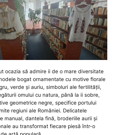
vut ocazia să admire ii de o mare diversitate
a modele bogat ornamentate cu motive florale
u, verde și auriu, simboluri ale fertilității,
legăturii omului cu natura, până la ii sobre,
ive geometrice negre, specifice portului
ite regiuni ale României. Delicatele
e manual, dantela fină, broderiile aurii și
onale au transformat fiecare piesă într-o
 de artă populară.