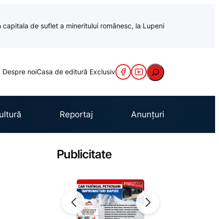
 capitala de suflet a mineritului românesc, la Lupeni
Caută
Despre noi
Casa de editură Exclusiv
ultură
Reportaj
Anunțuri
Publicitate