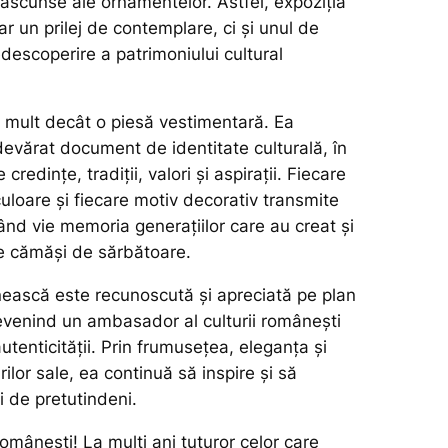
e ascunse ale ornamentelor. Astfel, expoziția
r un prilej de contemplare, ci și unul de
descoperire a patrimoniului cultural
i mult decât o piesă vestimentară. Ea
devărat document de identitate culturală, în
credințe, tradiții, valori și aspirații. Fiecare
uloare și fiecare motiv decorativ transmite
ând vie memoria generațiilor care au creat și
e cămăși de sărbătoare.
nească este recunoscută și apreciată pe plan
devenind un ambasador al culturii românești
autenticității. Prin frumusețea, eleganța și
ilor sale, ea continuă să inspire și să
 de pretutindeni.
 românești! La mulți ani tuturor celor care