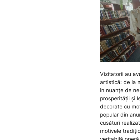
Vizitatorii au a
artistică: de l
în nuanțe de negr
prosperității și 
decorate cu mot
popular din anum
cusături realizat
motivele tradiți
veritabilă operă