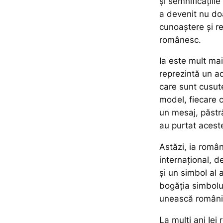
și semnificațiil
a devenit nu doa
cunoaștere și re
românesc.
Ia este mult ma
reprezintă un a
care sunt cusute 
model, fiecare c
un mesaj, păstr
au purtat acest
Astăzi, ia româ
internațional, 
și un simbol al 
bogăția simbolur
unească românii
La mulți ani Iei