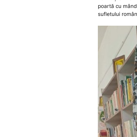
poartă cu mândr
sufletului româ