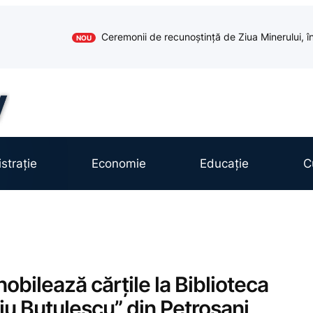
Ceremonii de recunoștință de Ziua Minerului, în
NOU
strație
Economie
Educație
C
obilează cărțile la Biblioteca
iu Butulescu” din Petroșani