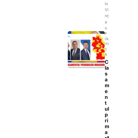
iu
Vi
nț
a
n
P
OL
ITI
C
Ă
C
la
s
a
m
e
n
t
ul
p
ri
m
a
ril