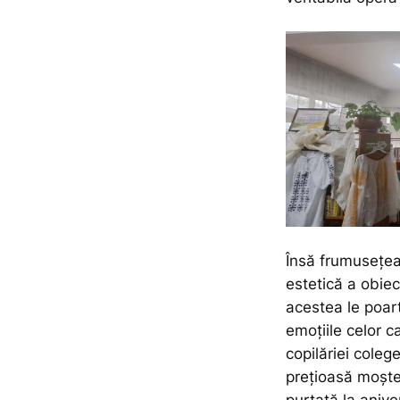
Însă frumusețea 
estetică a obiec
acestea le poartă
emoțiile celor ca
copilăriei coleg
prețioasă moște
purtată la anive