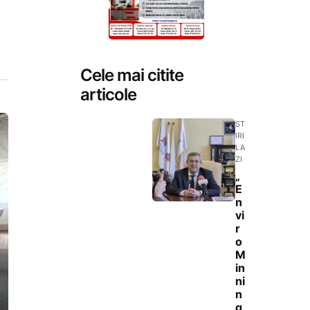
Cele mai citite
articole
ST
IRI
LA
ZI
„
E
n
vi
r
o
M
in
ni
n
g