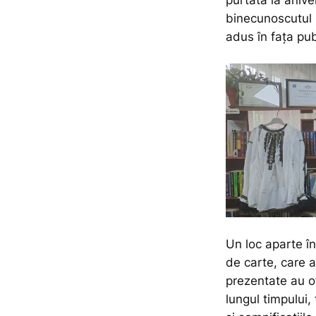
binecunoscutul 
adus în fața publ
Un loc aparte în
de carte, care a
prezentate au of
lungul timpului,