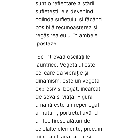
sunt o reflectare a stării
sufleteşti, ele devenind
oglinda sufletului și făcând
posibilă recunoaşterea şi
regăsirea eului în ambele
ipostaze.
„Se întrevăd oscilaţiile
lăuntrice. Vegetalul este
cel care dă vibraţie şi
dinamism; este un vegetal
expresiv şi bogat, încărcat
de sevă şi viaţă. Figura
umană este un reper egal
al naturii, portretul având
un loc firesc alături de
celelalte elemente, precum
mineralul, apa, aerul și