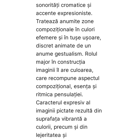
sonorităţi cromatice şi
accente expresioniste.
Tratează anumite zone
compoziţionale în culori
efemere şi în tuşe uşoare,
discret animate de un
anume gestualism. Rolul
major în construcţia
imaginii îl are culoarea,
care recompune aspectul
compoziţional, esenţa şi
ritmica pensulaţiei.
Caracterul expresiv al
imaginii pictate rezultă din
suprafaţa vibrantă a
culorii, precum şi din
lejeritatea şi