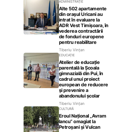
ADMINISTRAȚIE
Alte 502 apartamente
din orașul Uricani au
intrat în evaluare la
ADR Vest Timișoara, în
vederea contractării
de fonduri europene
pentru reabilitare
Tiberiu Vințan
EDUCAȚIE
Atelier de educație
parentală la Școala
gimnazială din Pui, în
cadrul unui proiect
european de reducere
și prevenire a
abandonului școlar
Tiberiu Vințan
CULTURĂ
Eroul Național „Avram
Iancu” omagiat la
Petroșani și Vulcan