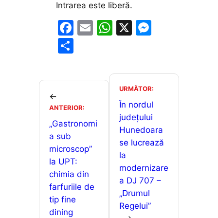
Intrarea este liberă.
F
E
W
X
M
a
m
h
e
P
c
ai
at
s
ar
e
l
s
s
ta
b
A
e
je
URMĂTOR:
←
o
p
n
a
În nordul
ANTERIOR:
o
p
g
județului
z
„Gastronomi
Hunedoara
k
er
ă
a sub
se lucrează
microscop”
la
la UPT:
modernizare
chimia din
a DJ 707 –
farfuriile de
„Drumul
tip fine
Regelui”
dining