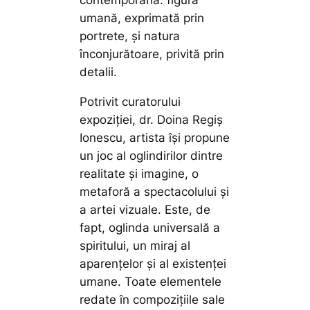
contemporană: figura
umană, exprimată prin
portrete, şi natura
înconjurătoare, privită prin
detalii.
Potrivit curatorului
expoziției, dr. Doina Regiș
Ionescu, artista îşi propune
un joc al oglindirilor dintre
realitate şi imagine, o
metaforă a spectacolului şi
a artei vizuale. Este, de
fapt, oglinda universală a
spiritului, un miraj al
aparenţelor şi al existenţei
umane. Toate elementele
redate în compoziţiile sale