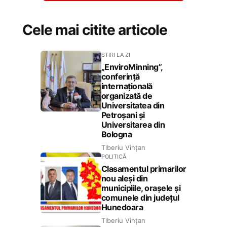
Cele mai citite articole
STIRI LA ZI
„EnviroMinning”,
conferință
internațională
organizată de
Universitatea din
Petroșani și
Universitarea din
Bologna
Tiberiu Vințan
POLITICĂ
Clasamentul primarilor
nou aleși din
municipiile, orașele și
comunele din județul
Hunedoara
Tiberiu Vințan