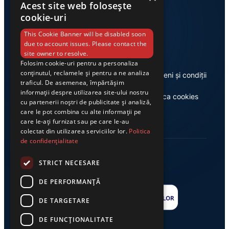
Acest site web folosește
cookie-uri
Link-uri utile
This Cookie Banner will be disabled soon
due to account issues. Please contact the
site owner to resolve.
Folosim cookie-uri pentru a personaliza
conținutul, reclamele și pentru a ne analiza
Despre noi
Termeni și condiții
traficul. De asemenea, împărtășim
informații despre utilizarea site-ului nostru
Casa de editură Exclusiv
Politica cookies
cu partenerii noștri de publicitate și analiză,
care le pot combina cu alte informații pe
care le-ați furnizat sau pe care le-au
colectat din utilizarea serviciilor lor.
Politica
de confidențialitate
STRICT NECESARE
DE PERFORMANȚĂ
DE TARGETARE
DE FUNCŢIONALITATE