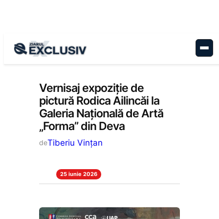
Sari
la
conținut
Cultură
, 
Stiri la zi
Vernisaj expoziție de
pictură Rodica Ailincăi la
Galeria Națională de Artă
„Forma” din Deva
Tiberiu Vințan
de
25 iunie 2026