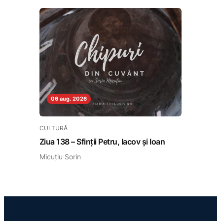
06 aug. 2026
CULTURĂ
Ziua 138 – Sfinții Petru, Iacov și Ioan
Micuțiu Sorin