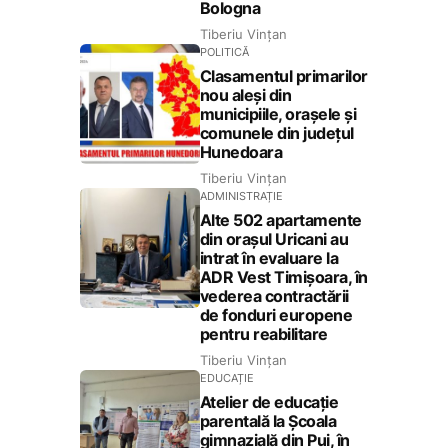
Bologna
Tiberiu Vințan
POLITICĂ
Clasamentul primarilor
nou aleși din
municipiile, orașele și
comunele din județul
Hunedoara
Tiberiu Vințan
ADMINISTRAȚIE
Alte 502 apartamente
din orașul Uricani au
intrat în evaluare la
ADR Vest Timișoara, în
vederea contractării
de fonduri europene
pentru reabilitare
Tiberiu Vințan
EDUCAȚIE
Atelier de educație
parentală la Școala
gimnazială din Pui, în