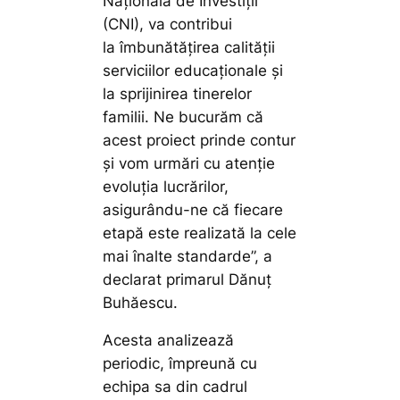
Națională de Investiții
(CNI), va contribui
la îmbunătățirea calității
serviciilor educaționale și
la sprijinirea tinerelor
familii. Ne bucurăm că
acest proiect prinde contur
și vom urmări cu atenție
evoluția lucrărilor,
asigurându-ne că fiecare
etapă este realizată la cele
mai înalte standarde”,
a
declarat primarul Dănuț
Buhăescu.
Acesta analizează
periodic, împreună cu
echipa sa din cadrul