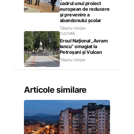
cadrul unui proiect
european de reducere
și prevenire a
abandonului școlar
Tiberiu Vințan
CULTURĂ
Eroul Național „Avram
Iancu” omagiat la
Petroșani și Vulcan
Tiberiu Vințan
Articole similare