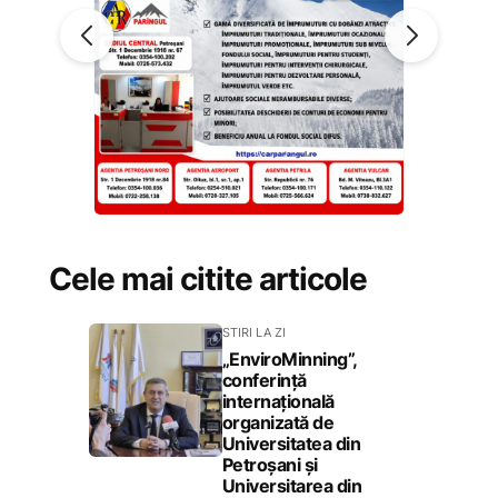
Cele mai citite articole
STIRI LA ZI
„EnviroMinning”,
conferință
internațională
organizată de
Universitatea din
Petroșani și
Universitarea din