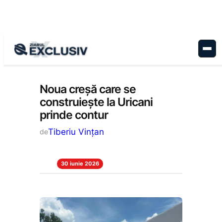
Sari
la
conținut
Administrație
, 
Educație
, 
Stiri la zi
Noua creșă care se
construiește la Uricani
prinde contur
Tiberiu Vințan
de
30 iunie 2026