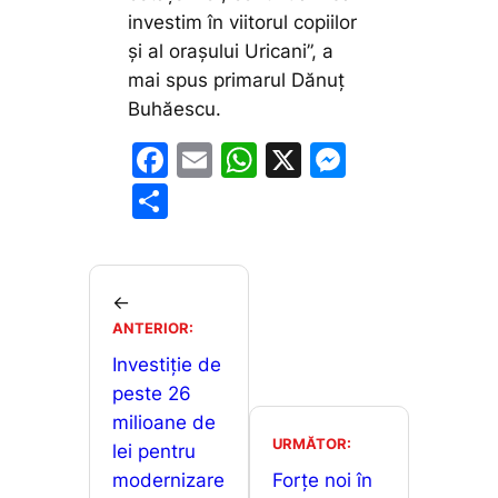
investim în viitorul copiilor
și al orașului Uricani”,
a
mai spus primarul Dănuț
Buhăescu.
F
E
W
X
M
a
m
h
e
P
c
ai
at
s
ar
e
l
s
s
ta
b
A
e
je
←
o
p
n
ANTERIOR:
a
o
p
g
Investiție de
z
peste 26
k
er
ă
milioane de
URMĂTOR:
lei pentru
modernizare
Forțe noi în