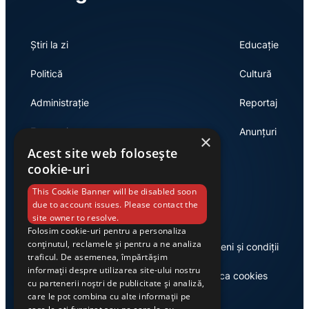
Știri la zi
Educație
Politică
Cultură
Administrație
Reportaj
Economie
Anunțuri
×
Acest site web folosește
cookie-uri
Link-uri utile
This Cookie Banner will be disabled soon
due to account issues. Please contact the
site owner to resolve.
Folosim cookie-uri pentru a personaliza
conținutul, reclamele și pentru a ne analiza
Despre noi
Termeni și condiții
traficul. De asemenea, împărtășim
informații despre utilizarea site-ului nostru
Casa de editură Exclusiv
Politica cookies
cu partenerii noștri de publicitate și analiză,
care le pot combina cu alte informații pe