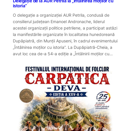
Delegație de la AUR Petrila la „Întâlnirea moților cu
istoria”
O delegație a organizației AUR Petrila, condusă de
consilierul județean Emanoel Andronache, liderul
acestei organizații politice petrilene, a participat astăzi
la manifestările organizate în localitatea hunedoreană
Dupăpiatră, din Munții Apuseni, în cadrul evenimentului
„Întâlnirea moților cu istoria”. La Dupăpiatră-Cheia, a
avut loc cea de-a 54-a ediție a „Întâlnirii moților cu…