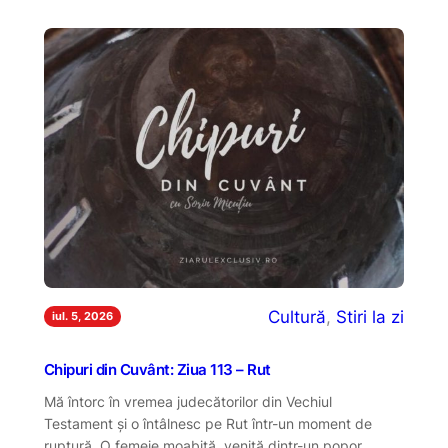
Cultură
, 
Stiri la zi
iul. 5, 2026
Chipuri din Cuvânt: Ziua 113 – Rut
Mă întorc în vremea judecătorilor din Vechiul
Testament și o întâlnesc pe Rut într-un moment de
ruptură. O femeie moabită, venită dintr-un popor