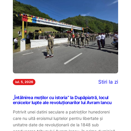
Stiri la zi
iul. 5, 2026
„Întâlnirea moților cu istoria” la Dupăpiatră, locul
eroicelor lupte ale revoluționarilor lui Avram Iancu
Potrivit unei datini seculare a patrioților hunedoreni
care nu uită eroismul luptelor pentru libertate și
unitatre date de revoluționarii de la 1848 sub