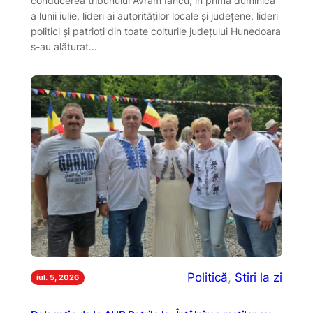
conducerea tribunului Avram Iancu, în prima duminică
a lunii iulie, lideri ai autorităților locale și județene, lideri
politici și patrioți din toate colțurile județului Hunedoara
s-au alăturat…
Politică
, 
Stiri la zi
iul. 5, 2026