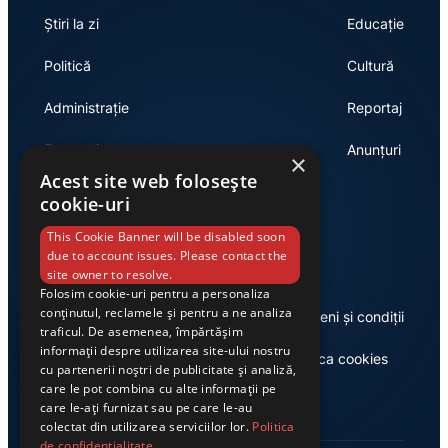
Știri la zi
Educație
Politică
Cultură
Administrație
Reportaj
Economie
Anunțuri
×
Acest site web folosește
cookie-uri
Link-uri utile
This Cookie Banner will be disabled soon
due to account issues. Please contact the
site owner to resolve.
Folosim cookie-uri pentru a personaliza
conținutul, reclamele și pentru a ne analiza
Despre noi
Termeni și condiții
traficul. De asemenea, împărtășim
informații despre utilizarea site-ului nostru
Casa de editură Exclusiv
Politica cookies
cu partenerii noștri de publicitate și analiză,
care le pot combina cu alte informații pe
care le-ați furnizat sau pe care le-au
colectat din utilizarea serviciilor lor.
Politica
de confidențialitate