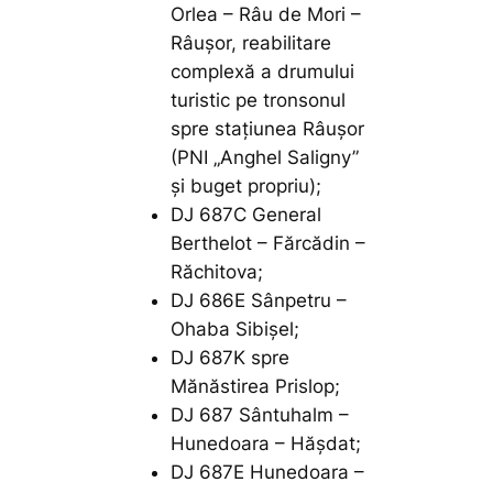
Orlea – Râu de Mori –
Râușor, reabilitare
complexă a drumului
turistic pe tronsonul
spre stațiunea Râușor
(PNI „Anghel Saligny”
și buget propriu);
DJ 687C General
Berthelot – Fărcădin –
Răchitova;
DJ 686E Sânpetru –
Ohaba Sibișel;
DJ 687K spre
Mănăstirea Prislop;
DJ 687 Sântuhalm –
Hunedoara – Hășdat;
DJ 687E Hunedoara –