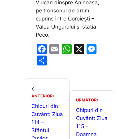
Vulcan dinspre Aninoasa,
pe tronsonul de drum
cuprins între Coroiești –
Valea Ungurului și stația
Peco.
F
E
W
X
M
a
m
h
e
P
c
ai
at
s
ar
e
l
s
s
ta
b
A
e
je
←
o
p
n
ANTERIOR:
a
URMĂTOR:
o
p
g
Chipuri din
z
Chipuri din
Cuvânt: Ziua
k
er
ă
Cuvânt: Ziua
114 –
115 –
Sfântul
Doamna
Cuvios