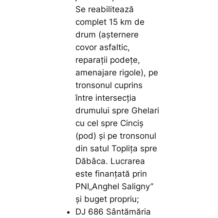
Se reabilitează
complet 15 km de
drum (așternere
covor asfaltic,
reparații podețe,
amenajare rigole), pe
tronsonul cuprins
între intersecția
drumului spre Ghelari
cu cel spre Cinciș
(pod) și pe tronsonul
din satul Toplița spre
Dăbâca. Lucrarea
este finanțată prin
PNI„Anghel Saligny”
și buget propriu;
DJ 686 Sântămăria