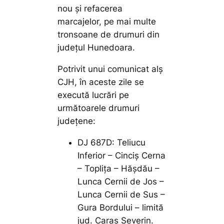
nou și refacerea
marcajelor, pe mai multe
tronsoane de drumuri din
județul Hunedoara.
Potrivit unui comunicat alș
CJH, în aceste zile se
execută lucrări pe
următoarele drumuri
județene:
DJ 687D: Teliucu
Inferior – Cinciș Cerna
– Toplița – Hășdău –
Lunca Cernii de Jos –
Lunca Cernii de Sus –
Gura Bordului – limită
jud. Caraș Severin.