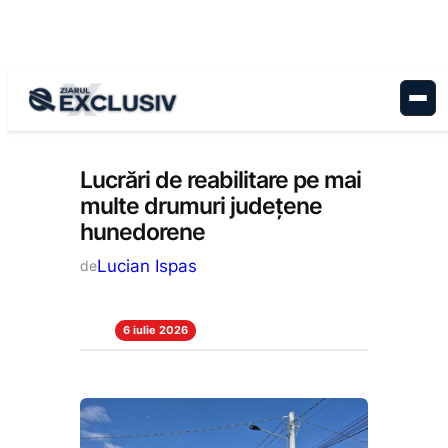
Sari
la
conținut
Administrație
, 
Stiri la zi
Lucrări de reabilitare pe mai
multe drumuri județene
hunedorene
Lucian Ispas
de
6 iulie 2026