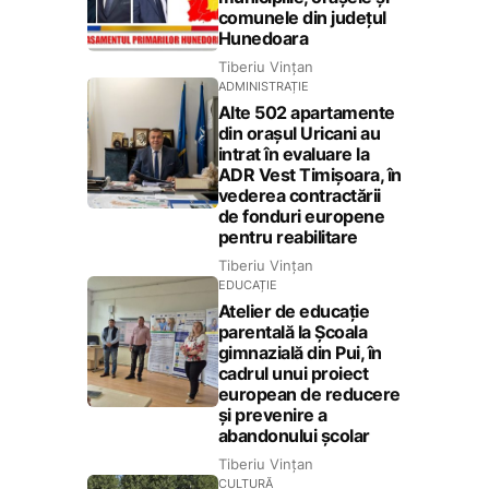
comunele din județul
Hunedoara
Tiberiu Vințan
ADMINISTRAȚIE
Alte 502 apartamente
din orașul Uricani au
intrat în evaluare la
ADR Vest Timișoara, în
vederea contractării
de fonduri europene
pentru reabilitare
Tiberiu Vințan
EDUCAȚIE
Atelier de educație
parentală la Școala
gimnazială din Pui, în
cadrul unui proiect
european de reducere
și prevenire a
abandonului școlar
Tiberiu Vințan
CULTURĂ