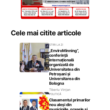
Cele mai citite articole
STIRI LA ZI
„EnviroMinning”,
conferință
internațională
organizată de
Universitatea din
Petroșani și
Universitarea din
Bologna
Tiberiu Vințan
POLITICĂ
Clasamentul primarilor
nou aleși din
municipiile, orașele și