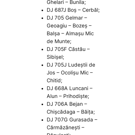
Ghelari – Bunila;
DJ 687J Boș – Cerbăl;
DJ 705 Gelmar –
Geoagiu – Bozeș –
Balșa – Almașu Mic
de Munte;
DJ 705F Căstău –
Sibișel;
DJ 705J Ludeștii de
Jos – Ocolișu Mic –
Chitid;
DJ 668A Luncani –
Alun – Prihodiște;
DJ 706A Bejan –
Chișcădaga – Băița;
DJ 707G Gurasada –
Cărmăzănești –