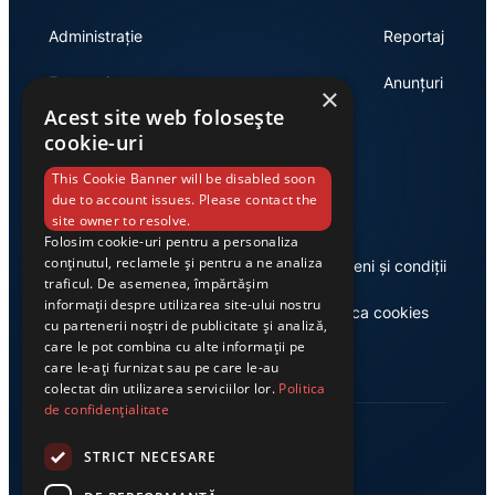
Administrație
Reportaj
Economie
Anunțuri
×
Acest site web folosește
cookie-uri
Link-uri utile
This Cookie Banner will be disabled soon
due to account issues. Please contact the
site owner to resolve.
Folosim cookie-uri pentru a personaliza
conținutul, reclamele și pentru a ne analiza
Despre noi
Termeni și condiții
traficul. De asemenea, împărtășim
informații despre utilizarea site-ului nostru
Casa de editură Exclusiv
Politica cookies
cu partenerii noștri de publicitate și analiză,
care le pot combina cu alte informații pe
care le-ați furnizat sau pe care le-au
colectat din utilizarea serviciilor lor.
Politica
de confidențialitate
STRICT NECESARE