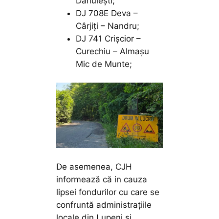
Dănulești;
DJ 708E Deva –
Cârjiți – Nandru;
DJ 741 Crișcior –
Curechiu – Almașu
Mic de Munte;
De asemenea, CJH
informează că in cauza
lipsei fondurilor cu care se
confruntă administrațiile
locale din Lupeni și