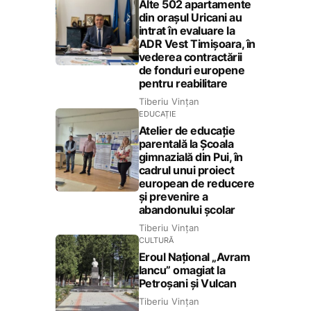
Alte 502 apartamente
din orașul Uricani au
intrat în evaluare la
ADR Vest Timișoara, în
vederea contractării
de fonduri europene
pentru reabilitare
Tiberiu Vințan
EDUCAȚIE
Atelier de educație
parentală la Școala
gimnazială din Pui, în
cadrul unui proiect
european de reducere
și prevenire a
abandonului școlar
Tiberiu Vințan
CULTURĂ
Eroul Național „Avram
Iancu” omagiat la
Petroșani și Vulcan
Tiberiu Vințan