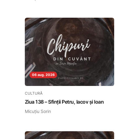
06 aug. 2026
CULTURĂ
Ziua 138 – Sfinții Petru, Iacov și Ioan
Micuțiu Sorin