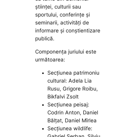
ştiinţei, culturii sau
sportului, conferințe și
seminarii, activități de
informare și conștientizare
publică.
Componența juriului este
următoarea:
Secțiunea patrimoniu
cultural: Adela Lia
Rusu, Grigore Roibu,
Bikfalvi Zsolt
Secțiunea peisaj:
Codrin Anton, Daniel
Bălțat, Daniel Mîrlea
Secțiunea wildlife:
Gabriel Șerban, Silviu