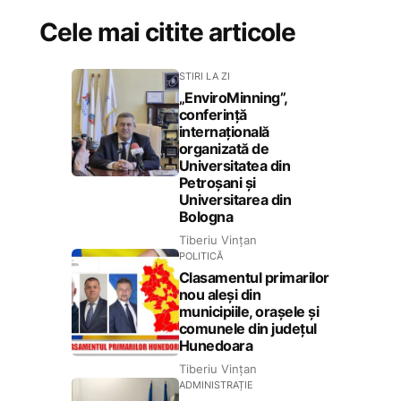
Cele mai citite articole
STIRI LA ZI
„EnviroMinning”,
conferință
internațională
organizată de
Universitatea din
Petroșani și
Universitarea din
Bologna
Tiberiu Vințan
POLITICĂ
Clasamentul primarilor
nou aleși din
municipiile, orașele și
comunele din județul
Hunedoara
Tiberiu Vințan
ADMINISTRAȚIE