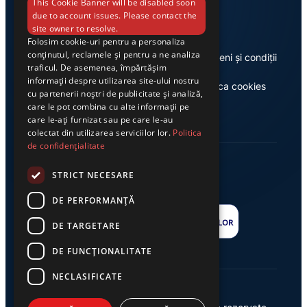
Link-uri utile
This Cookie Banner will be disabled soon
due to account issues. Please contact the
site owner to resolve.
Folosim cookie-uri pentru a personaliza
conținutul, reclamele și pentru a ne analiza
Despre noi
Termeni și condiții
traficul. De asemenea, împărtășim
informații despre utilizarea site-ului nostru
Casa de editură Exclusiv
Politica cookies
cu partenerii noștri de publicitate și analiză,
care le pot combina cu alte informații pe
care le-ați furnizat sau pe care le-au
colectat din utilizarea serviciilor lor.
Politica
de confidențialitate
STRICT NECESARE
DE PERFORMANȚĂ
DE TARGETARE
DE FUNCŢIONALITATE
NECLASIFICATE