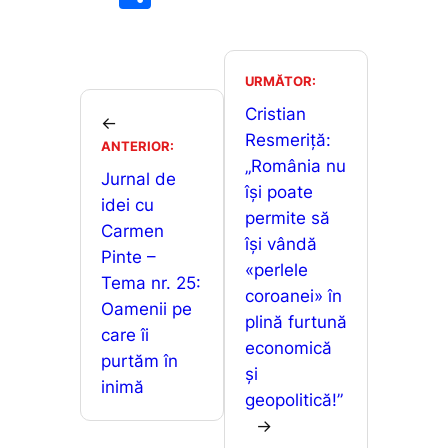
c
ai
at
s
ar
e
l
s
s
ta
b
A
e
je
URMĂTOR:
o
p
n
a
Cristian
←
o
p
g
Resmeriță:
z
ANTERIOR:
„România nu
k
er
ă
Jurnal de
își poate
idei cu
permite să
Carmen
își vândă
Pinte –
«perlele
Tema nr. 25:
coroanei» în
Oamenii pe
plină furtună
care îi
economică
purtăm în
și
inimă
geopolitică!”
→