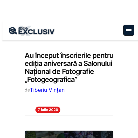
Sari
la
conținut
Cultură
, 
Stiri la zi
Au început înscrierile pentru
ediţia aniversară a Salonului
Naţional de Fotografie
„Fotogeografica”
Tiberiu Vințan
de
7 iulie 2026