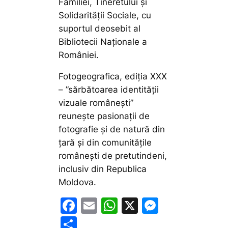
Familiei, Tineretului și
Solidarității Sociale, cu
suportul deosebit al
Bibliotecii Naționale a
României.
Fotogeografica, ediția XXX
– ”sărbătoarea identității
vizuale românești”
reunește pasionații de
fotografie și de natură din
țară și din comunitățile
românești de pretutindeni,
inclusiv din Republica
Moldova.
F
E
W
X
M
a
m
h
e
P