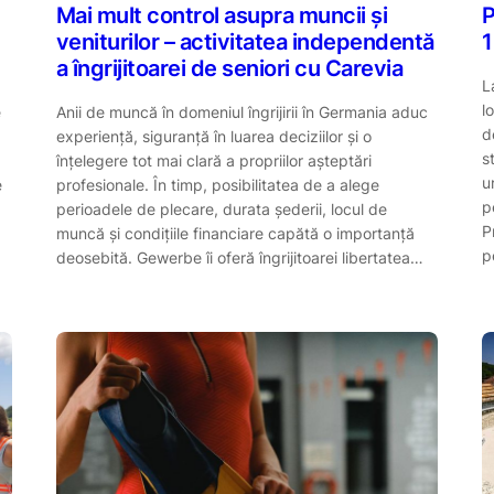
Mai mult control asupra muncii și
P
veniturilor – activitatea independentă
1
a îngrijitoarei de seniori cu Carevia
L
l
e
Anii de muncă în domeniul îngrijirii în Germania aduc
d
experiență, siguranță în luarea deciziilor și o
s
înțelegere tot mai clară a propriilor așteptări
u
e
profesionale. În timp, posibilitatea de a alege
p
perioadele de plecare, durata șederii, locul de
P
muncă și condițiile financiare capătă o importanță
p
deosebită. Gewerbe îi oferă îngrijitoarei libertatea…