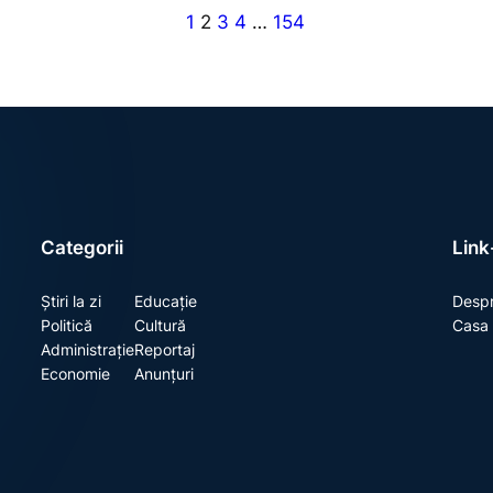
1
2
3
4
…
154
Categorii
Link-
Știri la zi
Educație
Despr
Politică
Cultură
Casa 
Administrație
Reportaj
Economie
Anunțuri