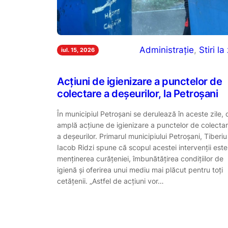
Administrație
, 
Stiri la 
iul. 15, 2026
Acțiuni de igienizare a punctelor de
colectare a deșeurilor, la Petroșani
În municipiul Petroșani se derulează în aceste zile, 
amplă acțiune de igienizare a punctelor de colecta
a deșeurilor. Primarul municipiului Petroșani, Tiberiu
Iacob Ridzi spune că scopul acestei intervenții este
menținerea curățeniei, îmbunătățirea condițiilor de
igienă și oferirea unui mediu mai plăcut pentru toți
cetățenii. „Astfel de acțiuni vor…