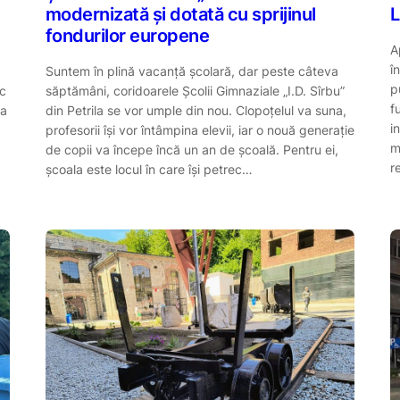
modernizată și dotată cu sprijinul
L
fondurilor europene
A
î
Suntem în plină vacanță școlară, dar peste câteva
p
oc
săptămâni, coridoarele Școlii Gimnaziale „I.D. Sîrbu”
f
la
din Petrila se vor umple din nou. Clopoțelul va suna,
i
profesorii își vor întâmpina elevii, iar o nouă generație
m
de copii va începe încă un an de școală. Pentru ei,
r
școala este locul în care își petrec…