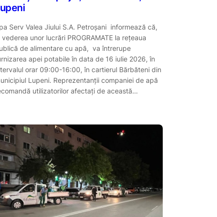
upeni
pa Serv Valea Jiului S.A. Petroşani informează că,
n vederea unor lucrări PROGRAMATE la reţeaua
ublică de alimentare cu apă, va întrerupe
urnizarea apei potabile în data de 16 iulie 2026, în
ntervalul orar 09:00-16:00, în cartierul Bărbăteni din
unicipiul Lupeni. Reprezentanții companiei de apă
ecomandă utilizatorilor afectaţi de această…