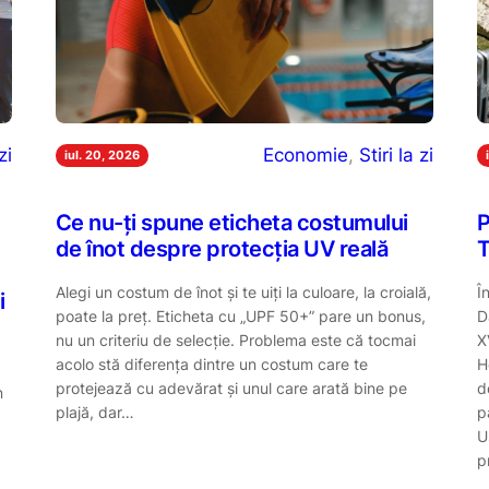
zi
Economie
, 
Stiri la zi
iul. 20, 2026
Ce nu-ți spune eticheta costumului
P
de înot despre protecția UV reală
T
Alegi un costum de înot și te uiți la culoare, la croială,
Î
i
poate la preț. Eticheta cu „UPF 50+” pare un bonus,
D
nu un criteriu de selecție. Problema este că tocmai
X
acolo stă diferența dintre un costum care te
H
protejează cu adevărat și unul care arată bine pe
d
n
plajă, dar…
p
U
p