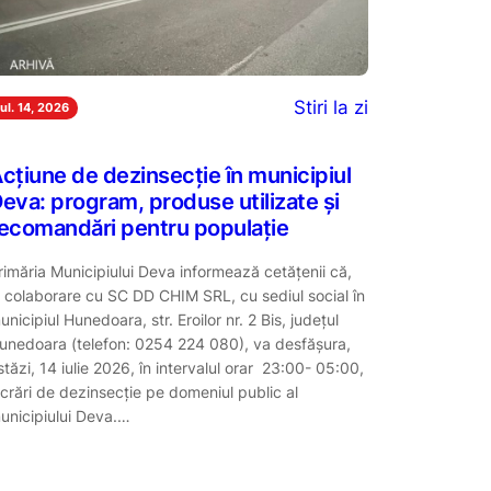
Stiri la zi
iul. 14, 2026
cțiune de dezinsecție în municipiul
eva: program, produse utilizate și
ecomandări pentru populație
rimăria Municipiului Deva informează cetățenii că,
n colaborare cu SC DD CHIM SRL, cu sediul social în
unicipiul Hunedoara, str. Eroilor nr. 2 Bis, județul
unedoara (telefon: 0254 224 080), va desfășura,
stăzi, 14 iulie 2026, în intervalul orar 23:00- 05:00,
ucrări de dezinsecție pe domeniul public al
unicipiului Deva.…