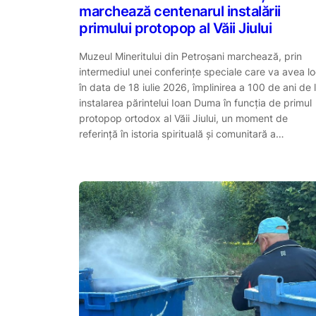
marchează centenarul instalării
primului protopop al Văii Jiului
Muzeul Mineritului din Petroșani marchează, prin
intermediul unei conferințe speciale care va avea l
în data de 18 iulie 2026, împlinirea a 100 de ani de 
instalarea părintelui Ioan Duma în funcția de primul
protopop ortodox al Văii Jiului, un moment de
referință în istoria spirituală și comunitară a…