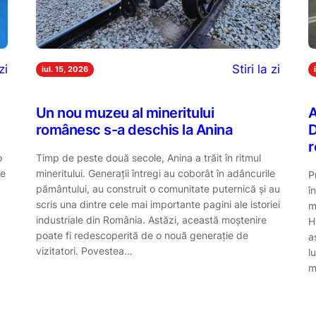
zi
Stiri la zi
iul. 15, 2026
Un nou muzeu al mineritului
A
românesc s-a deschis la Anina
D
r
o
Timp de peste două secole, Anina a trăit în ritmul
re
mineritului. Generații întregi au coborât în adâncurile
P
pământului, au construit o comunitate puternică și au
î
scris una dintre cele mai importante pagini ale istoriei
m
industriale din România. Astăzi, această moștenire
H
poate fi redescoperită de o nouă generație de
a
vizitatori. Povestea…
l
m