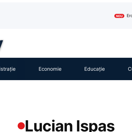
Er
NOU
strație
Economie
Educație
C
Lucian Ispas