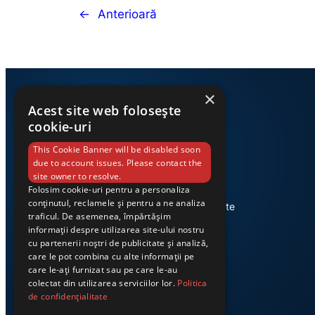
←
Anterioară
×
Acest site web folosește
cookie-uri
This Cookie Banner will be disabled soon
due to account issues. Please contact the
site owner to resolve.
Folosim cookie-uri pentru a personaliza
Știri din Valea Jiului, prezentate
conținutul, reclamele și pentru a ne analiza
corect și la timp. Ziarul Exclusiv te
traficul. De asemenea, împărtășim
conectează zi de zi la cele mai
informații despre utilizarea site-ului nostru
importante evenimente din
cu partenerii noștri de publicitate și analiză,
regiune.
care le pot combina cu alte informații pe
care le-ați furnizat sau pe care le-au
colectat din utilizarea serviciilor lor.
Politica
de confidențialitate