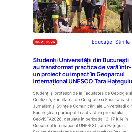
Educație
, 
Stiri la 
iul. 21, 2026
Studenții Universității din București
au transformat practica de vară într-
un proiect cu impact în Geoparcul
Internațional UNESCO Țara Hațegulu
Studenți și profesori de la Facultatea de Geologie și
Geofizică, Facultatea de Geografie și Facultatea de
Jurnalism și Științele Comunicării ale Universității di
București au participat la activitățile proiectului
GeoViSTA2026, derulate în perioada 13–17 iulie în
Geoparcul Internațional UNESCO Țara Hațegului.
Proiectul transformă practica universitară într-un