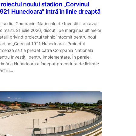
roiectul noului stadion „Corvinul
921 Hunedoara” intră în linie dreaptă
a sediul Companiei Naţionale de Investiţii, au avut
oc marți, 21 iulie 2026, discuții pe marginea ultimelor
etalii privind proiectul tehnic întocmit pentru noul
tadion „Corvinul 1921 Hunedoara”. Proiectul
rmează să fie predat către Compania Națională
entru Investiții pentru implementare. În paralel,
rimăria Hunedoara a început procedura de licitaţie
entru…