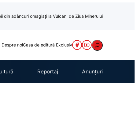
oii din adâncuri omagiați la Vulcan, de Ziua Minerului
Caută
Despre noi
Casa de editură Exclusiv
ultură
Reportaj
Anunțuri