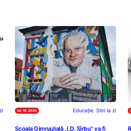
zi
Educație
, 
Stiri la zi
iul. 16, 2026
Școala Gimnazială „I.D. Sîrbu” va fi
R