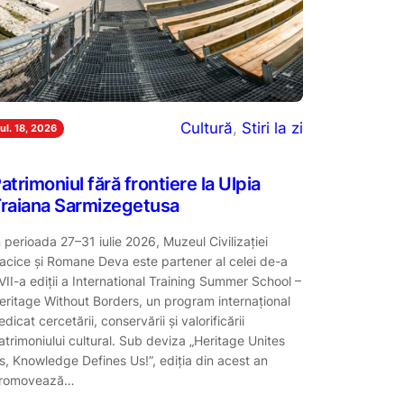
Cultură
, 
Stiri la zi
iul. 18, 2026
atrimoniul fără frontiere la Ulpia
raiana Sarmizegetusa
n perioada 27–31 iulie 2026, Muzeul Civilizației
acice și Romane Deva este partener al celei de-a
VII-a ediții a International Training Summer School –
eritage Without Borders, un program internațional
edicat cercetării, conservării și valorificării
atrimoniului cultural. Sub deviza „Heritage Unites
s, Knowledge Defines Us!”, ediția din acest an
romovează…