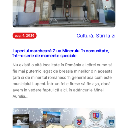
Cultură
, 
Stiri la zi
aug. 4, 2026
Lupeniul marchează Ziua Minerului în comunitate,
într-o serie de momente speciale
Nu există o altă localitate în România al cărei nume să
fie mai puternic legat de breasla minerilor din această
țară și de mineritul românesc în general așa cum este
municipiul Lupeni. Într-un fel e firesc să fie așa, dacă
avem în vedere faptul că aici, în adâncurile Minei
Aurelia…