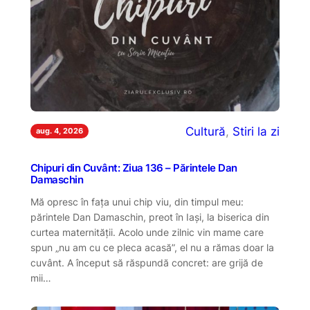
Cultură
, 
Stiri la zi
aug. 4, 2026
Chipuri din Cuvânt: Ziua 136 – Părintele Dan
Damaschin
Mă opresc în fața unui chip viu, din timpul meu:
părintele Dan Damaschin, preot în Iași, la biserica din
curtea maternității. Acolo unde zilnic vin mame care
spun „nu am cu ce pleca acasă”, el nu a rămas doar la
cuvânt. A început să răspundă concret: are grijă de
mii…