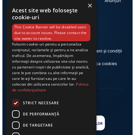
Economie
Anunțuri
×
Acest site web folosește
cookie-uri
Link-uri utile
This Cookie Banner will be disabled soon
due to account issues. Please contact the
site owner to resolve.
Folosim cookie-uri pentru a personaliza
conținutul, reclamele și pentru a ne analiza
Despre noi
Termeni și condiții
traficul. De asemenea, împărtășim
informații despre utilizarea site-ului nostru
Casa de editură Exclusiv
Politica cookies
cu partenerii noștri de publicitate și analiză,
care le pot combina cu alte informații pe
care le-ați furnizat sau pe care le-au
colectat din utilizarea serviciilor lor.
Politica
de confidențialitate
STRICT NECESARE
DE PERFORMANȚĂ
DE TARGETARE