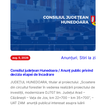
Anunțuri
, 
Stiri la zi
aug. 5, 2026
Consiliul județean Hunedoara / Anunț public privind
decizia etapei de încadrare
JUDEȚUL HUNEDOARA, titular al proiectului: „Scoatere
din circuitul forestier în vederea realizării proiectului de
investiții, modernizare DJ707 lim. Județul Arad –
Căzănești – Vața de Jos, km 22+700 – km 35+700”, –
UAT ZAM anunţă publicul interesat asupra luării