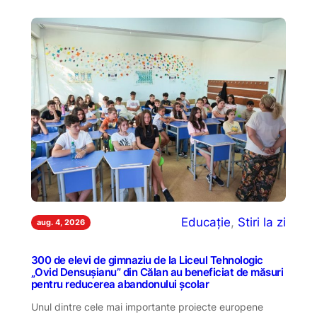
Educație
, 
Stiri la zi
aug. 4, 2026
300 de elevi de gimnaziu de la Liceul Tehnologic
„Ovid Densușianu” din Călan au beneficiat de măsuri
pentru reducerea abandonului școlar
Unul dintre cele mai importante proiecte europene