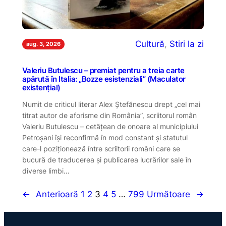
Cultură
, 
Stiri la zi
aug. 3, 2026
Valeriu Butulescu – premiat pentru a treia carte
apărută în Italia: „Bozze esistenziali” (Maculator
existenţial)
Numit de criticul literar Alex Ștefănescu drept „cel mai
titrat autor de aforisme din România”, scriitorul român
Valeriu Butulescu – cetățean de onoare al municipiului
Petroșani își reconfirmă în mod constant și statutul
care-l poziționează între scriitorii români care se
bucură de traducerea și publicarea lucrărilor sale în
diverse limbi…
←
Anterioară
1
2
3
4
5
…
799
Următoare
→