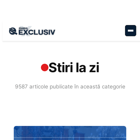
Sari
la
conținut
Acasă
›
Stiri la zi
Stiri la zi
9587 articole publicate în această categorie