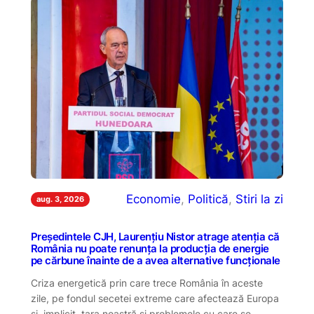
Economie
, 
Politică
, 
Stiri la zi
aug. 3, 2026
Președintele CJH, Laurențiu Nistor atrage atenția că
România nu poate renunța la producția de energie
pe cărbune înainte de a avea alternative funcționale
Criza energetică prin care trece România în aceste
zile, pe fondul secetei extreme care afectează Europa
și, implicit, țara noastră și problemele cu care se