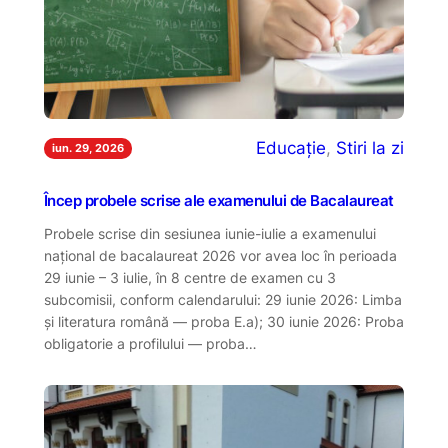
Educație
, 
Stiri la zi
iun. 29, 2026
Încep probele scrise ale examenului de Bacalaureat
Probele scrise din sesiunea iunie-iulie a examenului
național de bacalaureat 2026 vor avea loc în perioada
29 iunie – 3 iulie, în 8 centre de examen cu 3
subcomisii, conform calendarului: 29 iunie 2026: Limba
și literatura română — proba E.a); 30 iunie 2026: Proba
obligatorie a profilului — proba…