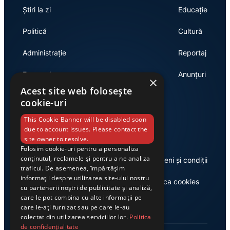
Știri la zi
Educație
Politică
Cultură
Administrație
Reportaj
Economie
Anunțuri
×
Acest site web folosește
cookie-uri
Link-uri utile
This Cookie Banner will be disabled soon
due to account issues. Please contact the
site owner to resolve.
Folosim cookie-uri pentru a personaliza
conținutul, reclamele și pentru a ne analiza
Despre noi
Termeni și condiții
traficul. De asemenea, împărtășim
informații despre utilizarea site-ului nostru
Casa de editură Exclusiv
Politica cookies
cu partenerii noștri de publicitate și analiză,
care le pot combina cu alte informații pe
care le-ați furnizat sau pe care le-au
colectat din utilizarea serviciilor lor.
Politica
de confidențialitate