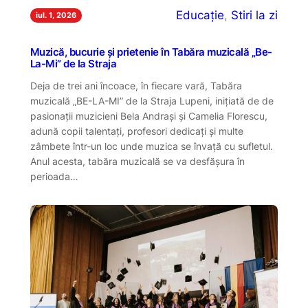
Educație
, 
Stiri la zi
iul. 1, 2026
Muzică, bucurie și prietenie în Tabăra muzicală „Be-
La-Mi” de la Straja
Deja de trei ani încoace, în fiecare vară, Tabăra
muzicală „BE-LA-MI” de la Straja Lupeni, inițiată de de
pasionații muzicieni Bela Andrași și Camelia Florescu,
adună copii talentați, profesori dedicați și multe
zâmbete într-un loc unde muzica se învață cu sufletul.
Anul acesta, tabăra muzicală se va desfășura în
perioada…