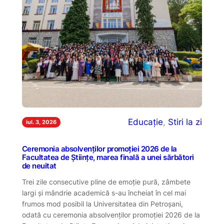
Educație
, 
Stiri la zi
iul. 3, 2026
Ceremonia absolvenților promoției 2026 de la
Facultatea de Științe, marea finală a unei sărbători
de neuitat
Trei zile consecutive pline de emoție pură, zâmbete
largi și mândrie academică s-au încheiat în cel mai
frumos mod posibil la Universitatea din Petroșani,
odată cu ceremonia absolvenților promoției 2026 de la