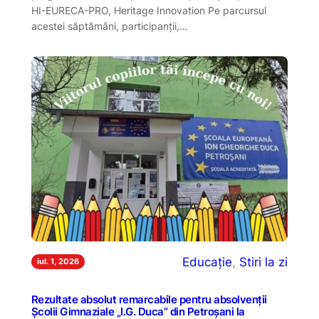
HI-EURECA-PRO, Heritage Innovation Pe parcursul
acestei săptămâni, participanții,…
Educație
, 
Stiri la zi
iul. 1, 2026
Rezultate absolut remarcabile pentru absolvenții
Școlii Gimnaziale „I.G. Duca” din Petroșani la