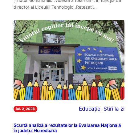
Ținutul Momârlanilor. Acesta a fost numit în funcția de
director al Liceului Tehnologic „Retezat”…
Educație
, 
Stiri la zi
iul. 2, 2026
Scurtă analiză a rezultatelor la Evaluarea Națională
în județul Hunedoara