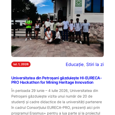
Educație
, 
Stiri la zi
iul. 1, 2026
Universitatea din Petroșani găzduiește HI-EURECA-
PRO Hackathon for Mining Heritage Innovation
În perioada 29 iunie – 4 iulie 2026, Universitatea din
Petroșani găzduiește vizita unui număr de 20 de
studenți și cadre didactice de la universități partenere
în cadrul Consorțiului EURECA-PRO, prezenți aici prin
programul Erasmus+ pentru a lua parte și la proiectul