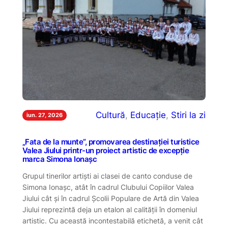
Cultură
, 
Educație
, 
Stiri la zi
iun. 27, 2026
„Fata de la munte”, promovarea destinației turistice
Valea Jiului printr-un proiect artistic de excepție
marca Simona Ionașc
Grupul tinerilor artiști ai clasei de canto conduse de
Simona Ionașc, atât în cadrul Clubului Copiilor Valea
Jiului cât și în cadrul Școlii Populare de Artă din Valea
Jiului reprezintă deja un etalon al calității în domeniul
artistic. Cu această incontestabilă etichetă, a venit cât