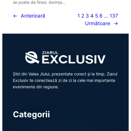
se poate de firesc dorința…
←
Anterioară
1
2
3
4
5
6
…
137
Următoare
→
Știri din Valea Jiului, prezentate corect și la timp. Ziarul
Exclusiv te conectează zi de zi la cele mai importante
evenimente din regiune.
Categorii