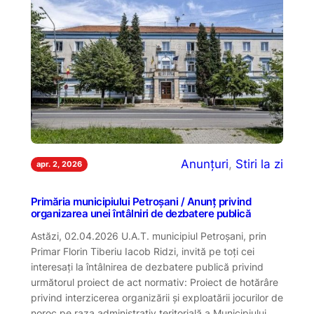
Anunțuri
, 
Stiri la zi
apr. 2, 2026
Primăria municipiului Petroșani / Anunț privind
organizarea unei întâlniri de dezbatere publică
Astăzi, 02.04.2026 U.A.T. municipiul Petroșani, prin
Primar Florin Tiberiu Iacob Ridzi, invită pe toţi cei
interesaţi la întâlnirea de dezbatere publică privind
următorul proiect de act normativ: Proiect de hotărâre
privind interzicerea organizării și exploatării jocurilor de
noroc pe raza administrativ teritorială a Municipiului