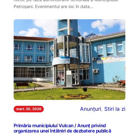
Petroșani. Evenimentul are loc în data…
Anunțuri
, 
Stiri la zi
mart. 30, 2026
Primăria municipiului Vulcan / Anunţ privind
organizarea unei întâlniri de dezbatere publică