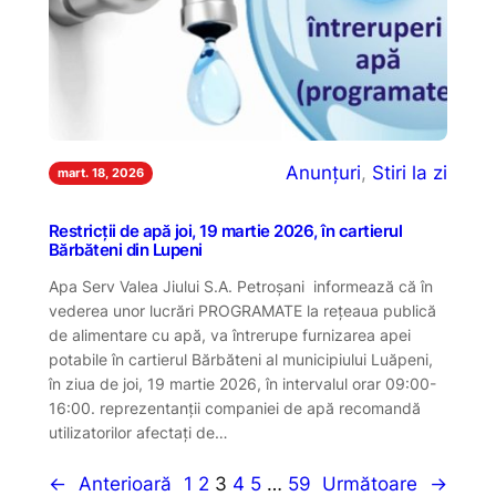
Anunțuri
, 
Stiri la zi
mart. 18, 2026
Restricții de apă joi, 19 martie 2026, în cartierul
Bărbăteni din Lupeni
Apa Serv Valea Jiului S.A. Petroşani informează că în
vederea unor lucrări PROGRAMATE la reţeaua publică
de alimentare cu apă, va întrerupe furnizarea apei
potabile în cartierul Bărbăteni al municipiului Luăpeni,
în ziua de joi, 19 martie 2026, în intervalul orar 09:00-
16:00. reprezentanții companiei de apă recomandă
utilizatorilor afectaţi de…
←
Anterioară
1
2
3
4
5
…
59
Următoare
→