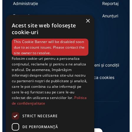
Administrație
Reportaj
Economie
Anunțuri
×
Acest site web folosește
cookie-uri
Link-uri utile
This Cookie Banner will be disabled soon
due to account issues. Please contact the
site owner to resolve.
Folosim cookie-uri pentru a personaliza
conținutul, reclamele și pentru a ne analiza
Despre noi
Termeni și condiții
traficul. De asemenea, împărtășim
informații despre utilizarea site-ului nostru
Casa de editură Exclusiv
Politica cookies
cu partenerii noștri de publicitate și analiză,
care le pot combina cu alte informații pe
care le-ați furnizat sau pe care le-au
colectat din utilizarea serviciilor lor.
Politica
de confidențialitate
STRICT NECESARE
DE PERFORMANȚĂ