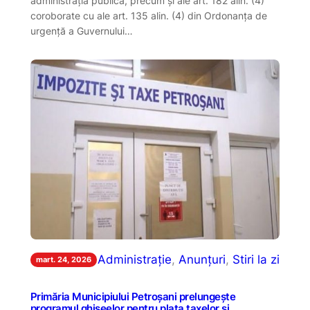
administraţia publică, precum și ale art. 182 alin. (4)
coroborate cu ale art. 135 alin. (4) din Ordonanța de
urgență a Guvernului…
Administrație
, 
Anunțuri
, 
Stiri la zi
mart. 24, 2026
Primăria Municipiului Petroșani prelungește
programul ghișeelor pentru plata taxelor și