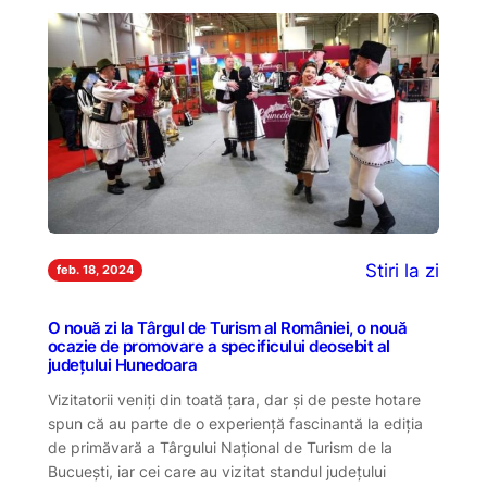
Stiri la zi
feb. 18, 2024
O nouă zi la Târgul de Turism al României, o nouă
ocazie de promovare a specificului deosebit al
județului Hunedoara
Vizitatorii veniți din toată țara, dar și de peste hotare
spun că au parte de o experiență fascinantă la ediția
de primăvară a Târgului Național de Turism de la
Bucuești, iar cei care au vizitat standul județului