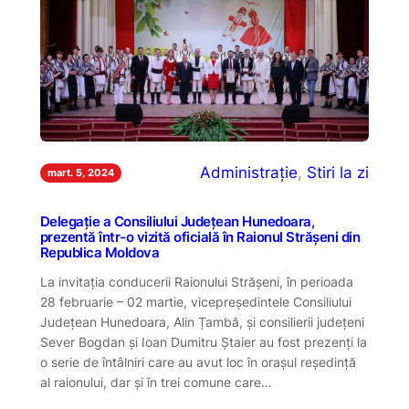
Administrație
, 
Stiri la zi
mart. 5, 2024
Delegație a Consiliului Județean Hunedoara,
prezentă într-o vizită oficială în Raionul Strășeni din
Republica Moldova
La invitația conducerii Raionului Strășeni, în perioada
28 februarie – 02 martie, vicepreședintele Consiliului
Județean Hunedoara, Alin Țambă, și consilierii județeni
Sever Bogdan și Ioan Dumitru Ștaier au fost prezenți la
o serie de întâlniri care au avut loc în orașul reședință
al raionului, dar și în trei comune care…