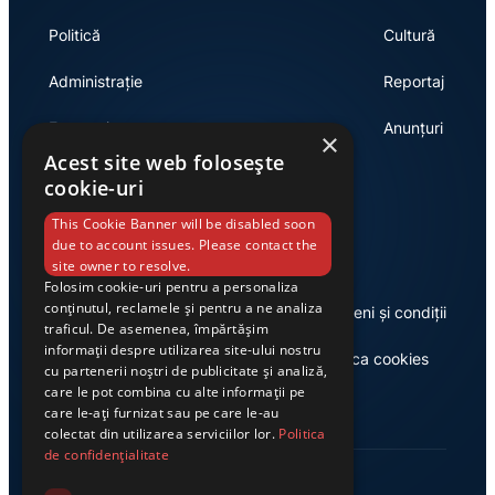
Politică
Cultură
Administrație
Reportaj
Economie
Anunțuri
×
Acest site web folosește
cookie-uri
Link-uri utile
This Cookie Banner will be disabled soon
due to account issues. Please contact the
site owner to resolve.
Folosim cookie-uri pentru a personaliza
conținutul, reclamele și pentru a ne analiza
Despre noi
Termeni și condiții
traficul. De asemenea, împărtășim
informații despre utilizarea site-ului nostru
Casa de editură Exclusiv
Politica cookies
cu partenerii noștri de publicitate și analiză,
care le pot combina cu alte informații pe
care le-ați furnizat sau pe care le-au
colectat din utilizarea serviciilor lor.
Politica
de confidențialitate