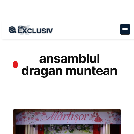
Sari
la
conținut
ansamblul
dragan muntean