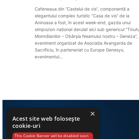
Cafeneaua din ”Castelul de vis”, componentă a
elegantului complex turistic ”Casa de vis” de la
Aninoasa a fost, în acest week-end, gazda unui
simpozion național derulat aici sub genericul ”Tinutu
Momrâlanilor – Obârșia Neamului nostru – Geneza”,
eveniment organizat de Asociația Avangarda de
Sacrificiu, în parteneriat cu Europe Genesys,
evenimentul…
×
Acest site web folosește
cookie-uri
This Cookie Banner will be disabled soon