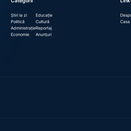
Categorii
Link-
Știri la zi
Educație
Despr
Politică
Cultură
Casa 
Administrație
Reportaj
Economie
Anunțuri