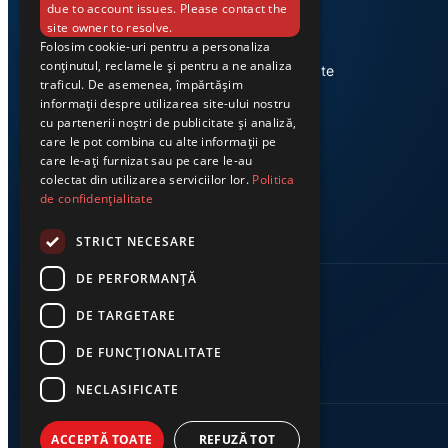
due to account issues. Please contact the
site owner to resolve.
Folosim cookie-uri pentru a personaliza
Știri din Valea Jiului, prezentate
conținutul, reclamele și pentru a ne analiza
corect și la timp. Ziarul Exclusiv te
traficul. De asemenea, împărtășim
conectează zi de zi la cele mai
informații despre utilizarea site-ului nostru
importante evenimente din
cu partenerii noștri de publicitate și analiză,
regiune.
care le pot combina cu alte informații pe
care le-ați furnizat sau pe care le-au
colectat din utilizarea serviciilor lor.
Politica
de confidențialitate
STRICT NECESARE
DE PERFORMANȚĂ
DE TARGETARE
DE FUNCŢIONALITATE
NECLASIFICATE
ACCEPTĂ TOATE
REFUZĂ TOT