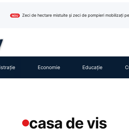
Zeci de hectare mistuite și zeci de pompieri mobilizați pe
NOU
strație
Economie
Educație
C
casa de vis