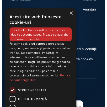
Economie
Anunțuri
×
Acest site web folosește
cookie-uri
Link-uri utile
This Cookie Banner will be disabled soon
due to account issues. Please contact the
site owner to resolve.
Folosim cookie-uri pentru a personaliza
conținutul, reclamele și pentru a ne analiza
Despre noi
Termeni și condiții
traficul. De asemenea, împărtășim
informații despre utilizarea site-ului nostru
Casa de editură Exclusiv
Politica cookies
cu partenerii noștri de publicitate și analiză,
care le pot combina cu alte informații pe
care le-ați furnizat sau pe care le-au
colectat din utilizarea serviciilor lor.
Politica
de confidențialitate
STRICT NECESARE
DE PERFORMANȚĂ