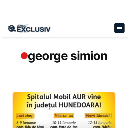
Sari
la
conținut
george simion