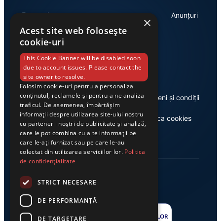
Economie
Anunțuri
×
Acest site web folosește
cookie-uri
Link-uri utile
This Cookie Banner will be disabled soon
due to account issues. Please contact the
site owner to resolve.
Folosim cookie-uri pentru a personaliza
conținutul, reclamele și pentru a ne analiza
Despre noi
Termeni și condiții
traficul. De asemenea, împărtășim
informații despre utilizarea site-ului nostru
Casa de editură Exclusiv
Politica cookies
cu partenerii noștri de publicitate și analiză,
care le pot combina cu alte informații pe
care le-ați furnizat sau pe care le-au
colectat din utilizarea serviciilor lor.
Politica
de confidențialitate
STRICT NECESARE
DE PERFORMANȚĂ
DE TARGETARE