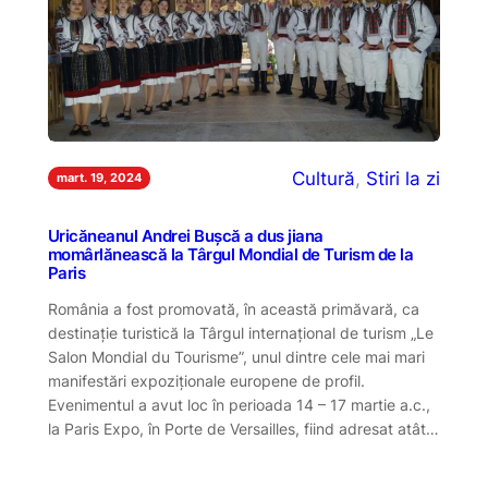
Cultură
, 
Stiri la zi
mart. 19, 2024
Uricăneanul Andrei Bușcă a dus jiana
momârlănească la Târgul Mondial de Turism de la
Paris
România a fost promovată, în această primăvară, ca
destinație turistică la Târgul internațional de turism „Le
Salon Mondial du Tourisme”, unul dintre cele mai mari
manifestări expoziționale europene de profil.
Evenimentul a avut loc în perioada 14 – 17 martie a.c.,
la Paris Expo, în Porte de Versailles, fiind adresat atât…