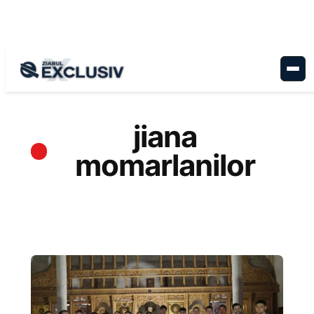
Sari
la
conținut
jiana
momarlanilor