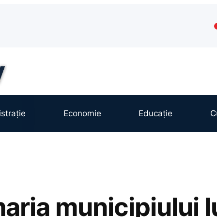
strație
Economie
Educație
C
aria municipiului 