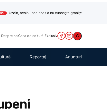
Uzdin, acolo unde poezia nu cunoaște granițe
NOU
Caută
Despre noi
Casa de editură Exclusiv
ultură
Reportaj
Anunțuri
lupeni