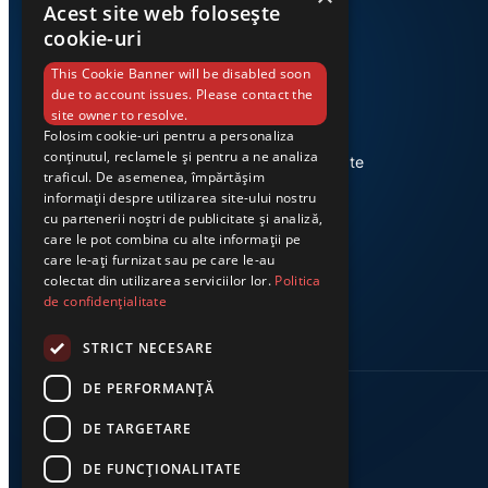
Acest site web folosește
cookie-uri
This Cookie Banner will be disabled soon
due to account issues. Please contact the
site owner to resolve.
Folosim cookie-uri pentru a personaliza
Știri din Valea Jiului, prezentate
conținutul, reclamele și pentru a ne analiza
corect și la timp. Ziarul Exclusiv te
traficul. De asemenea, împărtășim
conectează zi de zi la cele mai
informații despre utilizarea site-ului nostru
importante evenimente din
cu partenerii noștri de publicitate și analiză,
regiune.
care le pot combina cu alte informații pe
care le-ați furnizat sau pe care le-au
colectat din utilizarea serviciilor lor.
Politica
de confidențialitate
STRICT NECESARE
DE PERFORMANȚĂ
DE TARGETARE
DE FUNCŢIONALITATE