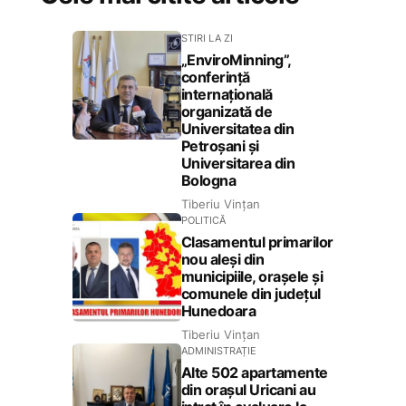
STIRI LA ZI
„EnviroMinning”,
conferință
internațională
organizată de
Universitatea din
Petroșani și
Universitarea din
Bologna
Tiberiu Vințan
POLITICĂ
Clasamentul primarilor
nou aleși din
municipiile, orașele și
comunele din județul
Hunedoara
Tiberiu Vințan
ADMINISTRAȚIE
Alte 502 apartamente
din orașul Uricani au