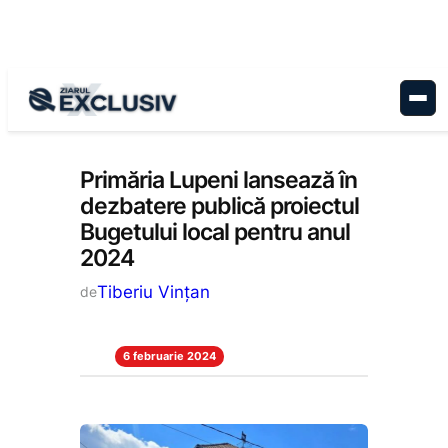
Sari
la
conținut
Administrație
, 
Stiri la zi
Primăria Lupeni lansează în
dezbatere publică proiectul
Bugetului local pentru anul
2024
Tiberiu Vințan
de
6 februarie 2024