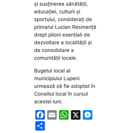
și susținerea sănătății,
educației, culturii și
sportului, considerați de
primarul Lucian Resmeriță
drept piloni esențiali de
dezvoltare a localității și
de consolidare a
comunității locale.
Bugetul local al
municipiului Lupeni
urmează să fie adoptat în
Consiliul local în cursul
acestei luni.
F
E
W
X
M
a
m
h
e
P