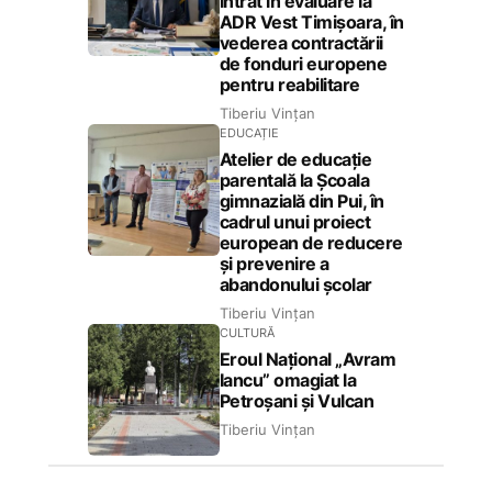
intrat în evaluare la
ADR Vest Timișoara, în
vederea contractării
de fonduri europene
pentru reabilitare
Tiberiu Vințan
EDUCAȚIE
Atelier de educație
parentală la Școala
gimnazială din Pui, în
cadrul unui proiect
european de reducere
și prevenire a
abandonului școlar
Tiberiu Vințan
CULTURĂ
Eroul Național „Avram
Iancu” omagiat la
Petroșani și Vulcan
Tiberiu Vințan