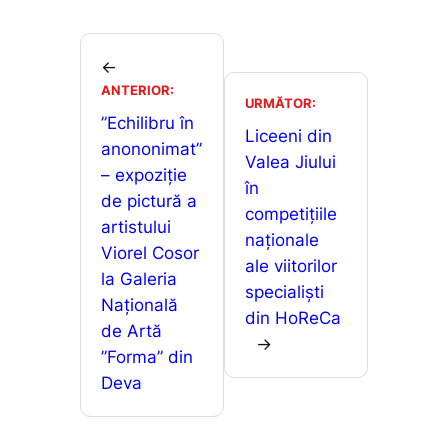
c
ai
at
s
ar
e
l
s
s
ta
b
A
e
je
←
o
p
n
ANTERIOR:
a
URMĂTOR:
o
p
g
”Echilibru în
z
Liceeni din
anononimat”
k
er
ă
Valea Jiului
– expoziție
în
de pictură a
competițiile
artistului
naționale
Viorel Cosor
ale viitorilor
la Galeria
specialiști
Națională
din HoReCa
de Artă
→
”Forma” din
Deva