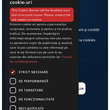
cookie-uri
Link-uri utile
This Cookie Banner will be disabled soon
due to account issues. Please contact the
site owner to resolve.
Folosim cookie-uri pentru a personaliza
conținutul, reclamele și pentru a ne analiza
Despre noi
Termeni și condiții
traficul. De asemenea, împărtășim
informații despre utilizarea site-ului nostru
Casa de editură Exclusiv
Politica cookies
cu partenerii noștri de publicitate și analiză,
care le pot combina cu alte informații pe
care le-ați furnizat sau pe care le-au
colectat din utilizarea serviciilor lor.
Politica
de confidențialitate
STRICT NECESARE
DE PERFORMANȚĂ
DE TARGETARE
DE FUNCŢIONALITATE
NECLASIFICATE