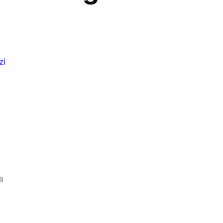
zi
t
l