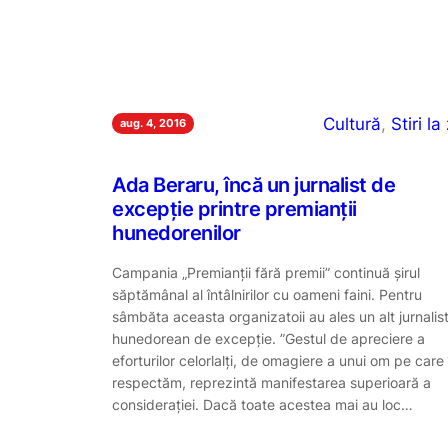
Cultură
, 
Stiri la 
aug. 4, 2016
Ada Beraru, încă un jurnalist de
excepție printre premianții
hunedorenilor
Campania „Premianții fără premii” continuă șirul
săptămânal al întâlnirilor cu oameni faini. Pentru
sâmbăta aceasta organizatoii au ales un alt jurnalis
hunedorean de excepție. ”Gestul de apreciere a
eforturilor celorlalți, de omagiere a unui om pe care î
respectăm, reprezintă manifestarea superioară a
considerației. Dacă toate acestea mai au loc…