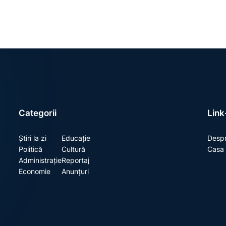
Categorii
Link-
Știri la zi
Educație
Despr
Politică
Cultură
Casa 
Administrație
Reportaj
Economie
Anunțuri