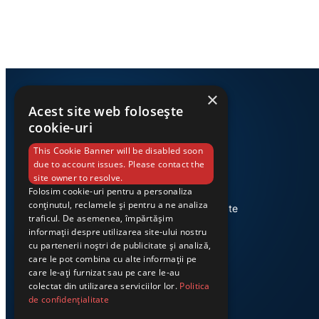
×
Acest site web folosește
cookie-uri
This Cookie Banner will be disabled soon
due to account issues. Please contact the
site owner to resolve.
Folosim cookie-uri pentru a personaliza
Știri din Valea Jiului, prezentate
conținutul, reclamele și pentru a ne analiza
corect și la timp. Ziarul Exclusiv te
traficul. De asemenea, împărtășim
conectează zi de zi la cele mai
informații despre utilizarea site-ului nostru
importante evenimente din
cu partenerii noștri de publicitate și analiză,
regiune.
care le pot combina cu alte informații pe
care le-ați furnizat sau pe care le-au
colectat din utilizarea serviciilor lor.
Politica
de confidențialitate