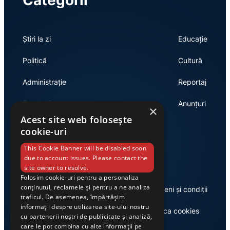
Categorii
Știri la zi
Educație
Politică
Cultură
Administrație
Reportaj
Economie
Anunțuri
×
Acest site web folosește
cookie-uri
Link-uri utile
This Cookie Banner will be disabled soon
due to account issues. Please contact the
site owner to resolve.
Folosim cookie-uri pentru a personaliza
conținutul, reclamele și pentru a ne analiza
Despre noi
Termeni și condiții
traficul. De asemenea, împărtășim
informații despre utilizarea site-ului nostru
Casa de editură Exclusiv
Politica cookies
cu partenerii noștri de publicitate și analiză,
care le pot combina cu alte informații pe