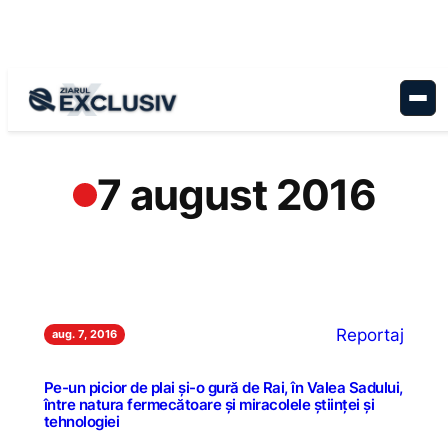
Sari
la
conținut
7 august 2016
Reportaj
aug. 7, 2016
Pe-un picior de plai şi-o gură de Rai, în Valea Sadului,
între natura fermecătoare şi miracolele ştiinţei şi
tehnologiei