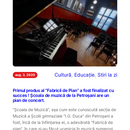
Cultură
, 
Educație
, 
Stiri la zi
aug. 3, 2020
Primul produs al ”Fabricii de Pian” a fost finalizat cu
succes ! Școala de muzică de la Petroșani are un
pian de concert.
”Școala de Muzică”, așa cum este cunoscută secția de
Muzică a Școlii gimnaziale ”I.G. Duca” din Petroșani a
fost, încă de la înființarea ei, o adevărată ”Fabrică de
pian”, în care și-au făcut ucenicia în muzică numeroși