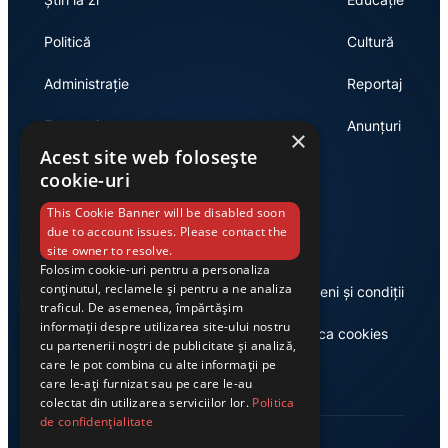
Politică
Cultură
Administrație
Reportaj
Economie
Anunțuri
×
Acest site web folosește
cookie-uri
Link-uri utile
This Cookie Banner will be disabled soon
due to account issues. Please contact the
site owner to resolve.
Folosim cookie-uri pentru a personaliza
conținutul, reclamele și pentru a ne analiza
Despre noi
Termeni și condiții
traficul. De asemenea, împărtășim
informații despre utilizarea site-ului nostru
Casa de editură Exclusiv
Politica cookies
cu partenerii noștri de publicitate și analiză,
care le pot combina cu alte informații pe
care le-ați furnizat sau pe care le-au
colectat din utilizarea serviciilor lor.
Politica
de confidențialitate