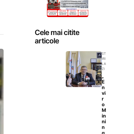
Cele mai citite
articole
ST
IRI
LA
ZI
„
E
n
vi
r
o
M
in
ni
n
g