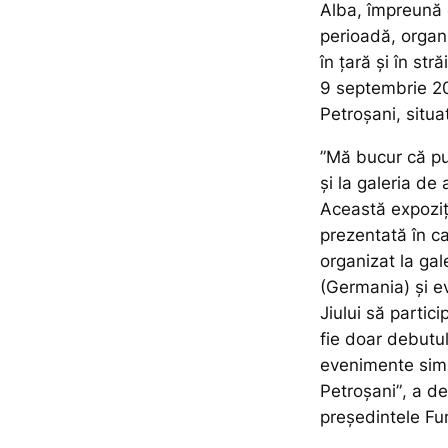
Alba, împreună c
perioadă, organ
în țară și în st
9 septembrie 202
Petroșani, situa
”Mă bucur că pu
și la galeria de
Această expoziți
prezentată în c
organizat la ga
(Germania) și ev
Jiului să partic
fie doar debutul
evenimente simi
Petroșani”
, a de
președintele Fu