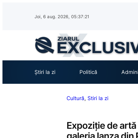
Sari
la
Joi, 6 aug. 2026, 05:37:22
conținut
Știri la zi
Politică
Admini
Cultură
, 
Stiri la zi
Expoziție de artă
galeria Ianza din