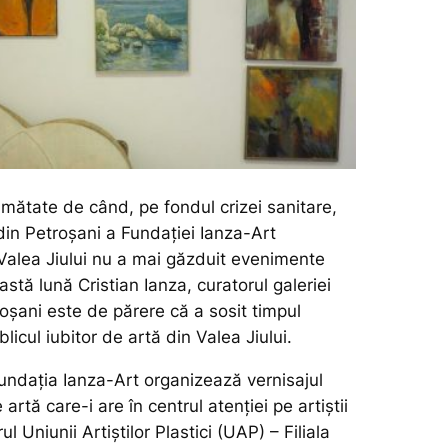
umătate de când, pe fondul crizei sanitare,
din Petroșani a Fundației Ianza-Art
 Valea Jiului nu a mai găzduit evenimente
astă lună Cristian Ianza, curatorul galeriei
oșani este de părere că a sosit timpul
ublicul iubitor de artă din Valea Jiului.
Fundația Ianza-Art organizează vernisajul
 artă care-i are în centrul atenției pe artiștii
rul Uniunii Artiștilor Plastici (UAP) – Filiala