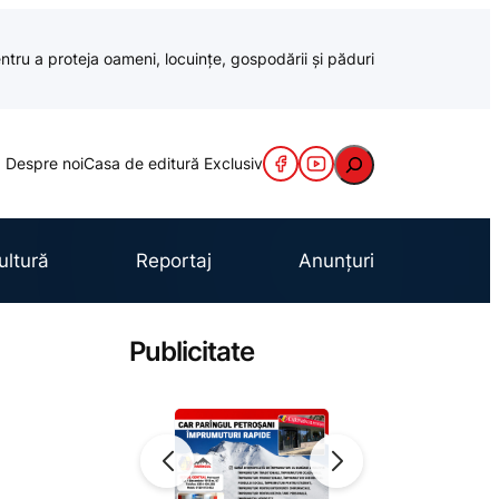
ntru a proteja oameni, locuințe, gospodării și păduri
Caută
Despre noi
Casa de editură Exclusiv
ultură
Reportaj
Anunțuri
Publicitate