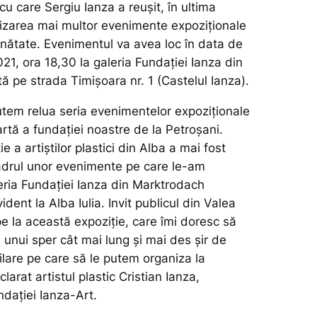
u care Sergiu Ianza a reușit, în ultima
izarea mai multor evenimente expoziționale
răinătate. Evenimentul va avea loc în data de
1, ora 18,30 la galeria Fundației Ianza din
tă pe strada Timișoara nr. 1 (Castelul Ianza).
tem relua seria evenimentelor expoziționale
 artă a fundației noastre de la Petroșani.
e a artiștilor plastici din Alba a mai fost
adrul unor evenimente pe care le-am
leria Fundației Ianza din Marktrodach
ident la Alba Iulia. Invit publicul din Valea
ipe la această expoziție, care îmi doresc să
 unui sper cât mai lung și mai des șir de
lare pe care să le putem organiza la
clarat artistul plastic Cristian Ianza,
ndației Ianza-Art.