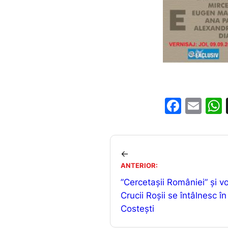
F
E
a
m
c
ai
e
l
←
b
ANTERIOR:
”Cercetașii României” și vo
o
Crucii Roșii se întâlnesc în
o
Costești
k