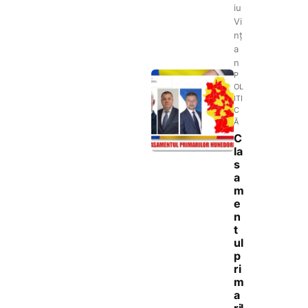
iu
Vi
nț
a
n
P
OL
ITI
C
Ă
C
la
s
a
m
e
n
t
ul
p
ri
m
a
ril