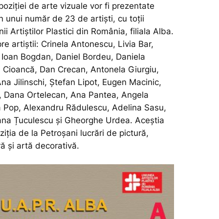
poziției de arte vizuale vor fi prezentate
in unui număr de 23 de artiști, cu toții
i Artiștilor Plastici din România, filiala Alba.
e artiștii: Crinela Antonescu, Livia Bar,
Ioan Bogdan, Daniel Bordeu, Daniela
n Cioancă, Dan Crecan, Antonela Giurgiu,
na Jilinschi, Ștefan Lipot, Eugen Macinic,
, Dana Ortelecan, Ana Pantea, Angela
na Pop, Alexandru Rădulescu, Adelina Sasu,
ana Țuculescu și Gheorghe Urdea. Aceștia
ziția de la Petroșani lucrări de pictură,
ră și artă decorativă.