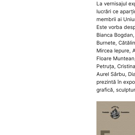
La vernisajul ex
lucrări ce aparț
membrii ai Uniuni
Este vorba despr
Bianca Bogdan, 
Burnete, Cătăli
Mircea Iepure, A
Floare Muntean
Petruța, Cristi
Aurel Sârbu, Di
prezintă în expo
grafică, sculptu