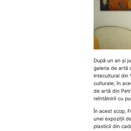
După un an și j
galeria de artă 
Intecultural din
culturale, în ace
de artă din Petr
reîntâlnirii cu p
În acest scop, 
unei expoziții de
plasticii din cad