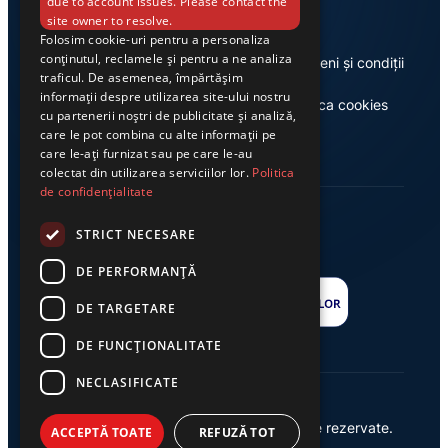
due to account issues. Please contact the
site owner to resolve.
Folosim cookie-uri pentru a personaliza
conținutul, reclamele și pentru a ne analiza
Despre noi
Termeni și condiții
traficul. De asemenea, împărtășim
informații despre utilizarea site-ului nostru
Casa de editură Exclusiv
Politica cookies
cu partenerii noștri de publicitate și analiză,
care le pot combina cu alte informații pe
care le-ați furnizat sau pe care le-au
colectat din utilizarea serviciilor lor.
Politica
de confidențialitate
STRICT NECESARE
DE PERFORMANȚĂ
DE TARGETARE
DE FUNCŢIONALITATE
NECLASIFICATE
© 2026 Ziarul Exclusiv – Toate drepturile rezervate.
ACCEPTĂ TOATE
REFUZĂ TOT