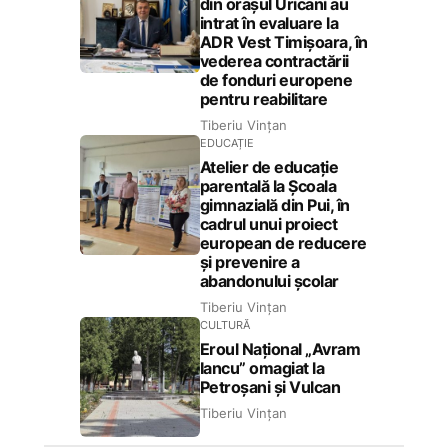
din orașul Uricani au
intrat în evaluare la
ADR Vest Timișoara, în
vederea contractării
de fonduri europene
pentru reabilitare
Tiberiu Vințan
EDUCAȚIE
Atelier de educație
parentală la Școala
gimnazială din Pui, în
cadrul unui proiect
european de reducere
și prevenire a
abandonului școlar
Tiberiu Vințan
CULTURĂ
Eroul Național „Avram
Iancu” omagiat la
Petroșani și Vulcan
Tiberiu Vințan