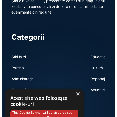
Știri din Valea Jiului, prezentate corect și la timp. Ziarul
Exclusiv te conectează zi de zi la cele mai importante
evenimente din regiune.
Categorii
Știri la zi
Educație
Politică
Cultură
Administrație
Reportaj
Economie
Anunțuri
×
Acest site web folosește
cookie-uri
Link-uri utile
This Cookie Banner will be disabled soon