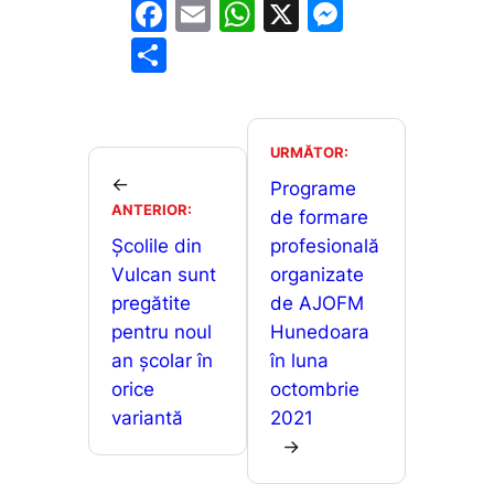
F
E
W
X
M
a
m
h
e
P
c
ai
at
s
ar
e
l
s
s
ta
b
A
e
je
URMĂTOR:
o
p
n
←
a
Programe
ANTERIOR:
o
p
g
de formare
z
Școlile din
profesională
k
er
ă
Vulcan sunt
organizate
pregătite
de AJOFM
pentru noul
Hunedoara
an școlar în
în luna
orice
octombrie
variantă
2021
→