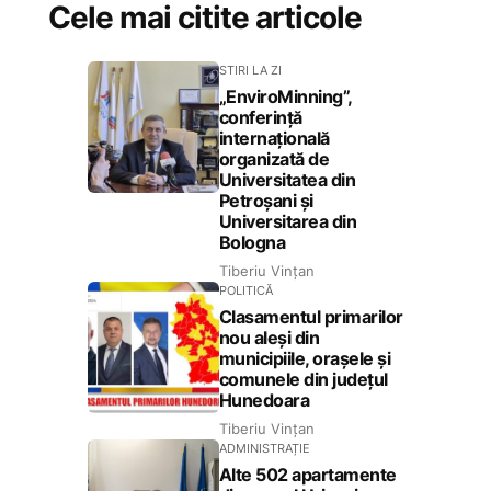
Cele mai citite articole
STIRI LA ZI
„EnviroMinning”,
conferință
internațională
organizată de
Universitatea din
Petroșani și
Universitarea din
Bologna
Tiberiu Vințan
POLITICĂ
Clasamentul primarilor
nou aleși din
municipiile, orașele și
comunele din județul
Hunedoara
Tiberiu Vințan
ADMINISTRAȚIE
Alte 502 apartamente