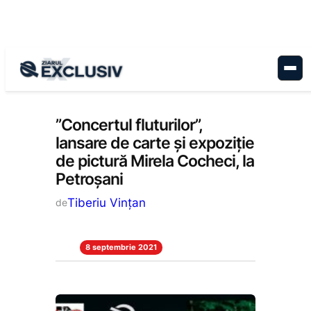
Sari
la
conținut
Cultură
, 
Stiri la zi
”Concertul fluturilor”,
lansare de carte și expoziție
de pictură Mirela Cocheci, la
Petroșani
Tiberiu Vințan
de
8 septembrie 2021