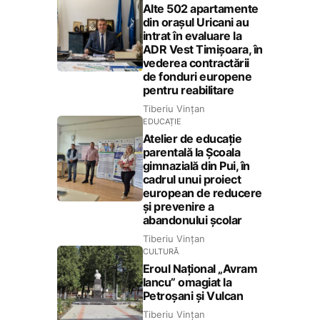
Alte 502 apartamente
din orașul Uricani au
intrat în evaluare la
ADR Vest Timișoara, în
vederea contractării
de fonduri europene
pentru reabilitare
Tiberiu Vințan
EDUCAȚIE
Atelier de educație
parentală la Școala
gimnazială din Pui, în
cadrul unui proiect
european de reducere
și prevenire a
abandonului școlar
Tiberiu Vințan
CULTURĂ
Eroul Național „Avram
Iancu” omagiat la
Petroșani și Vulcan
Tiberiu Vințan