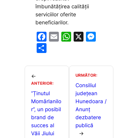
îmbunătățirea calității
serviciilor oferite
beneficiarilor.
F
E
W
X
M
a
m
h
e
P
c
ai
at
s
ar
e
l
s
s
ta
b
A
e
je
URMĂTOR:
←
o
p
n
ANTERIOR:
a
Consiliul
o
p
g
”Ținutul
județean
z
Momârlanilo
Hunedoara /
k
er
ă
r”, un posibil
Anunț
brand de
dezbatere
succes al
publică
Văii Jiului
→