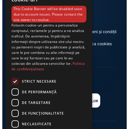
Link-uri utile
This Cookie Banner will be disabled soon
due to account issues. Please contact the
site owner to resolve.
Folosim cookie-uri pentru a personaliza
conținutul, reclamele și pentru a ne analiza
Despre noi
Termeni și condiții
traficul. De asemenea, împărtășim
informații despre utilizarea site-ului nostru
Casa de editură Exclusiv
Politica cookies
cu partenerii noștri de publicitate și analiză,
care le pot combina cu alte informații pe
care le-ați furnizat sau pe care le-au
colectat din utilizarea serviciilor lor.
Politica
de confidențialitate
STRICT NECESARE
DE PERFORMANȚĂ
DE TARGETARE
DE FUNCŢIONALITATE
NECLASIFICATE