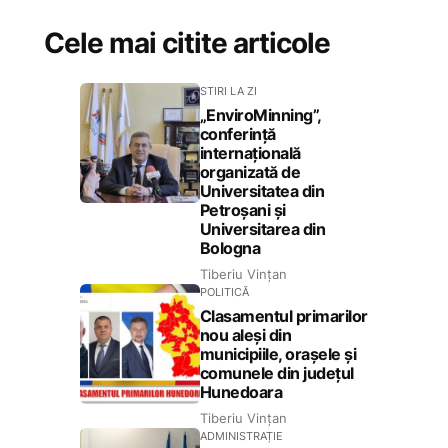
Cele mai citite articole
STIRI LA ZI
„EnviroMinning”,
conferință
internațională
organizată de
Universitatea din
Petroșani și
Universitarea din
Bologna
Tiberiu Vințan
POLITICĂ
Clasamentul primarilor
nou aleși din
municipiile, orașele și
comunele din județul
Hunedoara
Tiberiu Vințan
ADMINISTRAȚIE