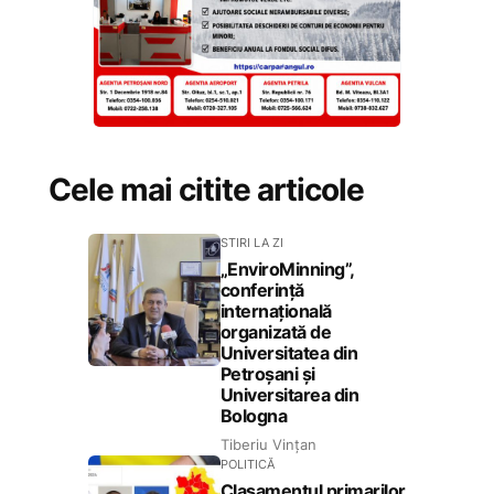
Cele mai citite articole
STIRI LA ZI
„EnviroMinning”,
conferință
internațională
organizată de
Universitatea din
Petroșani și
Universitarea din
Bologna
Tiberiu Vințan
POLITICĂ
Clasamentul primarilor