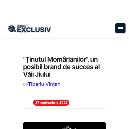
Sari
la
conținut
Cultură
, 
Economie
, 
Reportaj
, 
Stiri la
zi
”Ținutul Momârlanilor”, un
posibil brand de succes al
Văii Jiului
Tiberiu Vințan
de
27 septembrie 2021