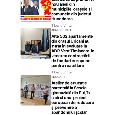
nou aleși din
municipiile, orașele și
comunele din județul
Hunedoara
Tiberiu Vințan
ADMINISTRAȚIE
Alte 502 apartamente
din orașul Uricani au
intrat în evaluare la
ADR Vest Timișoara, în
vederea contractării
de fonduri europene
pentru reabilitare
Tiberiu Vințan
EDUCAȚIE
Atelier de educație
parentală la Școala
gimnazială din Pui, în
cadrul unui proiect
european de reducere
și prevenire a
abandonului școlar