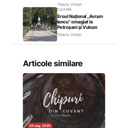
Tiberiu Vințan
CULTURĂ
Eroul Național „Avram
Iancu” omagiat la
Petroșani și Vulcan
Tiberiu Vințan
Articole similare
05 aug. 2026