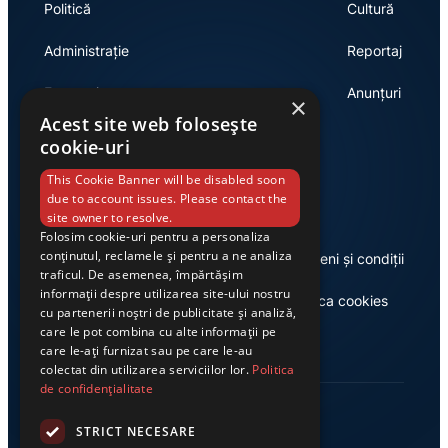
Politică
Cultură
Administrație
Reportaj
Economie
Anunțuri
×
Acest site web folosește
cookie-uri
Link-uri utile
This Cookie Banner will be disabled soon
due to account issues. Please contact the
site owner to resolve.
Folosim cookie-uri pentru a personaliza
conținutul, reclamele și pentru a ne analiza
Despre noi
Termeni și condiții
traficul. De asemenea, împărtășim
informații despre utilizarea site-ului nostru
Casa de editură Exclusiv
Politica cookies
cu partenerii noștri de publicitate și analiză,
care le pot combina cu alte informații pe
care le-ați furnizat sau pe care le-au
colectat din utilizarea serviciilor lor.
Politica
de confidențialitate
STRICT NECESARE