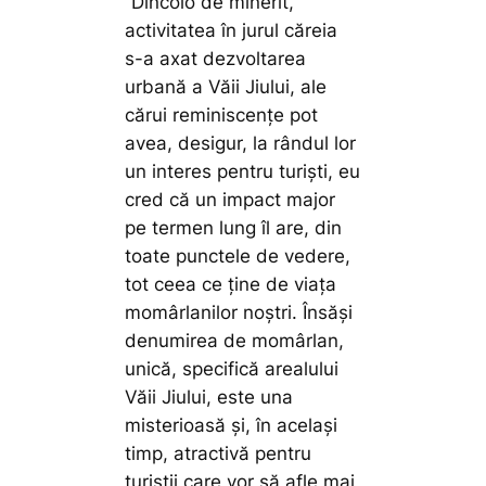
”Dincolo de minerit,
activitatea în jurul căreia
s-a axat dezvoltarea
urbană a Văii Jiului, ale
cărui reminiscențe pot
avea, desigur, la rândul lor
un interes pentru turiști, eu
cred că un impact major
pe termen lung îl are, din
toate punctele de vedere,
tot ceea ce ține de viața
momârlanilor noștri. Însăși
denumirea de momârlan,
unică, specifică arealului
Văii Jiului, este una
misterioasă și, în același
timp, atractivă pentru
turiștii care vor să afle mai