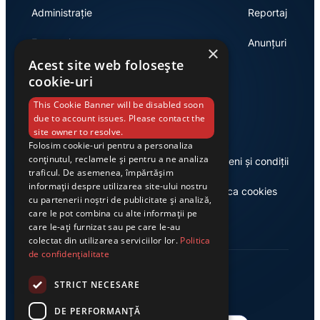
Administrație
Reportaj
Economie
Anunțuri
×
Acest site web folosește
cookie-uri
Link-uri utile
This Cookie Banner will be disabled soon
due to account issues. Please contact the
site owner to resolve.
Folosim cookie-uri pentru a personaliza
conținutul, reclamele și pentru a ne analiza
Despre noi
Termeni și condiții
traficul. De asemenea, împărtășim
informații despre utilizarea site-ului nostru
Casa de editură Exclusiv
Politica cookies
cu partenerii noștri de publicitate și analiză,
care le pot combina cu alte informații pe
care le-ați furnizat sau pe care le-au
colectat din utilizarea serviciilor lor.
Politica
de confidențialitate
STRICT NECESARE
DE PERFORMANȚĂ