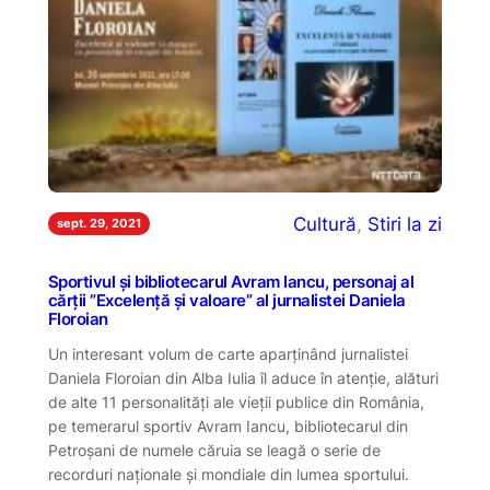
Cultură
, 
Stiri la zi
sept. 29, 2021
Sportivul și bibliotecarul Avram Iancu, personaj al
cărții ”Excelență și valoare” al jurnalistei Daniela
Floroian
Un interesant volum de carte aparținând jurnalistei
Daniela Floroian din Alba Iulia îl aduce în atenție, alături
de alte 11 personalități ale vieții publice din România,
pe temerarul sportiv Avram Iancu, bibliotecarul din
Petroșani de numele căruia se leagă o serie de
recorduri naționale și mondiale din lumea sportului.