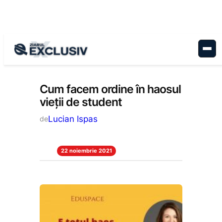
Sari
la
conținut
Educație
, 
Stiri la zi
Cum facem ordine în haosul
vieții de student
Lucian Ispas
de
22 noiembrie 2021