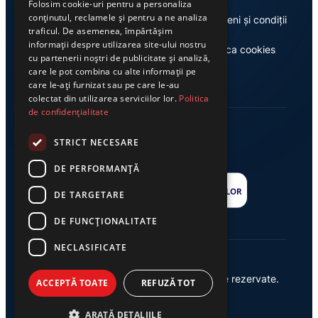
Folosim cookie-uri pentru a personaliza
conținutul, reclamele și pentru a ne analiza
Despre noi
Termeni și condiții
traficul. De asemenea, împărtășim
informații despre utilizarea site-ului nostru
Casa de editură Exclusiv
Politica cookies
cu partenerii noștri de publicitate și analiză,
care le pot combina cu alte informații pe
care le-ați furnizat sau pe care le-au
colectat din utilizarea serviciilor lor.
Politica
de confidențialitate
STRICT NECESARE
DE PERFORMANȚĂ
DE TARGETARE
DE FUNCŢIONALITATE
NECLASIFICATE
© 2026 Ziarul Exclusiv – Toate drepturile rezervate.
ACCEPTĂ TOATE
REFUZĂ TOT
Powered by {
AW
}
ARATĂ DETALIILE