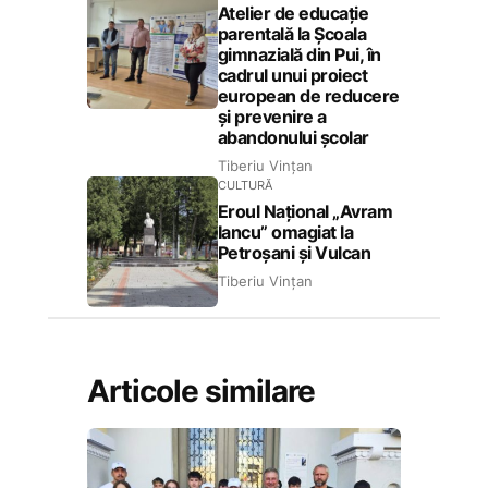
Atelier de educație
parentală la Școala
gimnazială din Pui, în
cadrul unui proiect
european de reducere
și prevenire a
abandonului școlar
Tiberiu Vințan
CULTURĂ
Eroul Național „Avram
Iancu” omagiat la
Petroșani și Vulcan
Tiberiu Vințan
Articole similare