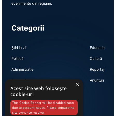
evenimente din regiune.
Categorii
Știri la zi
Educație
Politică
Cultură
Administrație
Reportaj
Economie
Anunțuri
×
Acest site web folosește
cookie-uri
Link-uri utile
This Cookie Banner will be disabled soon
due to account issues. Please contact the
site owner to resolve.