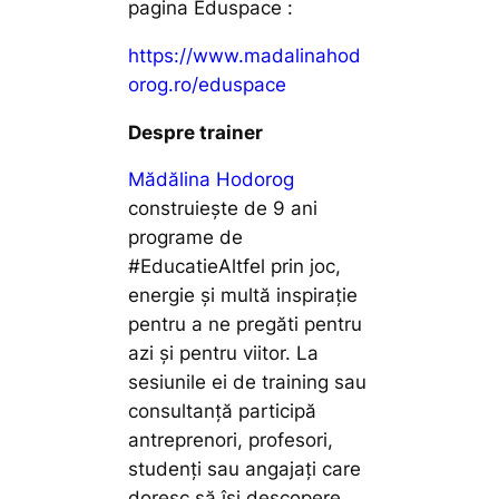
pagina Eduspace :
https://www.madalinahod
orog.ro/eduspace
Despre trainer
Mădălina Hodorog
construiește de 9 ani
programe de
#EducatieAltfel prin joc,
energie și
multă inspirație
pentru a ne pregăti pentru
azi și pentru viitor. La
sesiunile ei de training
sau
consultanță participă
antreprenori, profesori,
studenți sau angajați care
doresc să își
descopere