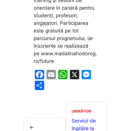
training și sesiuni de
orientare în carieră pentru
studenți, profesori,
angajatori. Participarea
este gratuită pe tot
parcursul programului, iar
înscrierile se realizează
pe www.madalinahodorog.
ro/future
F
E
W
X
M
a
m
h
e
P
c
ai
at
s
ar
e
l
s
s
ta
b
A
e
je
URMĂTOR:
o
p
n
a
Servicii de
←
o
p
g
îngrijire la