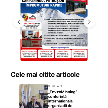
Cele mai citite articole
STIRI LA ZI
„EnviroMinning”,
conferință
internațională
organizată de