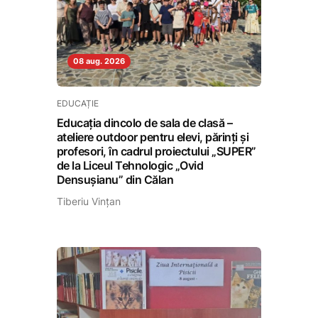
08 aug. 2026
EDUCAȚIE
Educația dincolo de sala de clasă –
ateliere outdoor pentru elevi, părinți și
profesori, în cadrul proiectului „SUPER”
de la Liceul Tehnologic „Ovid
Densușianu” din Călan
Tiberiu Vințan