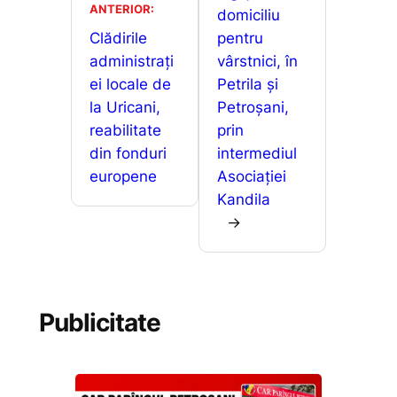
z
ANTERIOR:
domiciliu
k
er
ă
Clădirile
pentru
administrați
vârstnici, în
ei locale de
Petrila și
la Uricani,
Petroșani,
reabilitate
prin
din fonduri
intermediul
europene
Asociației
Kandila
→
Publicitate