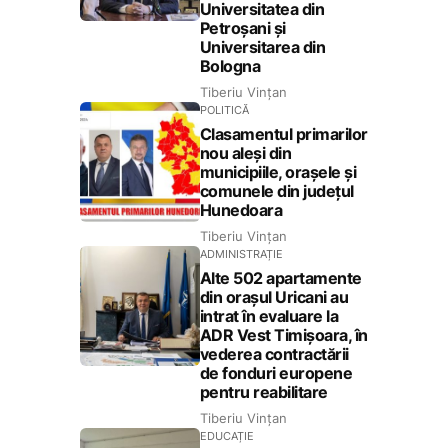
Universitatea din
Petroșani și
Universitarea din
Bologna
Tiberiu Vințan
POLITICĂ
Clasamentul primarilor
nou aleși din
municipiile, orașele și
comunele din județul
Hunedoara
Tiberiu Vințan
ADMINISTRAȚIE
Alte 502 apartamente
din orașul Uricani au
intrat în evaluare la
ADR Vest Timișoara, în
vederea contractării
de fonduri europene
pentru reabilitare
Tiberiu Vințan
EDUCAȚIE