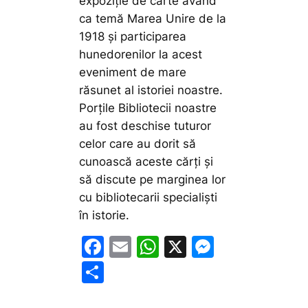
expoziţie de carte având
ca temă Marea Unire de la
1918 şi participarea
hunedorenilor la acest
eveniment de mare
răsunet al istoriei noastre.
Porţile Bibliotecii noastre
au fost deschise tuturor
celor care au dorit să
cunoască aceste cărţi şi
să discute pe marginea lor
cu bibliotecarii specialişti
în istorie.
F
E
W
X
M
a
m
h
e
P
c
ai
at
s
ar