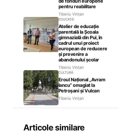
de fonduri europene
pentru reabilitare
Tiberiu Vințan
EDUCAȚIE
Atelier de educație
parentală la Școala
gimnazială din Pui, în
cadrul unui proiect
european de reducere
și prevenire a
abandonului școlar
Tiberiu Vințan
CULTURĂ
Eroul Național „Avram
Iancu” omagiat la
Petroșani și Vulcan
Tiberiu Vințan
Articole similare