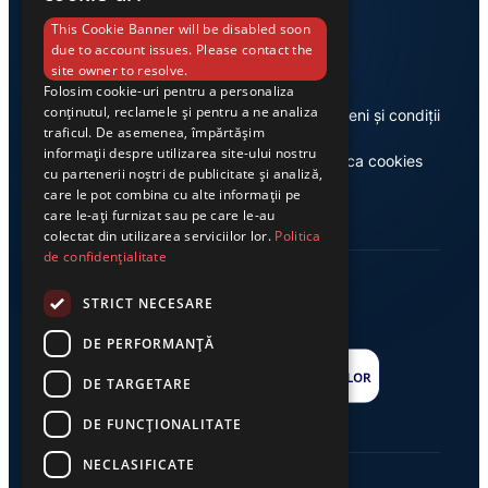
Link-uri utile
This Cookie Banner will be disabled soon
due to account issues. Please contact the
site owner to resolve.
Folosim cookie-uri pentru a personaliza
conținutul, reclamele și pentru a ne analiza
Despre noi
Termeni și condiții
traficul. De asemenea, împărtășim
informații despre utilizarea site-ului nostru
Casa de editură Exclusiv
Politica cookies
cu partenerii noștri de publicitate și analiză,
care le pot combina cu alte informații pe
care le-ați furnizat sau pe care le-au
colectat din utilizarea serviciilor lor.
Politica
de confidențialitate
STRICT NECESARE
DE PERFORMANȚĂ
DE TARGETARE
DE FUNCŢIONALITATE
NECLASIFICATE