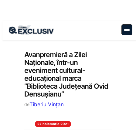
Sari
la
conținut
Educație
, 
Stiri la zi
Avanpremieră a Zilei
Naționale, într-un
eveniment cultural-
educațional marca
”Biblioteca Județeană Ovid
Densușianu”
Tiberiu Vințan
de
27 noiembrie 2021