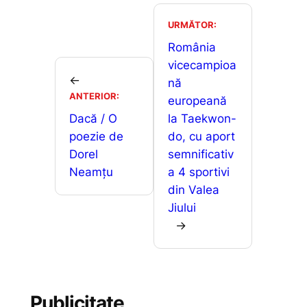
e
l
s
s
ta
b
A
e
je
URMĂTOR:
o
p
n
a
România
o
p
g
vicecampioa
z
←
nă
k
er
ă
ANTERIOR:
europeană
Dacă / O
la Taekwon-
poezie de
do, cu aport
Dorel
semnificativ
Neamțu
a 4 sportivi
din Valea
Jiului
→
Publicitate