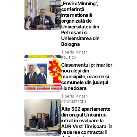
„EnviroMinning”,
conferință
internațională
organizată de
Universitatea din
Petroșani și
Universitarea din
Bologna
Tiberiu Vințan
POLITICĂ
Clasamentul primarilor
nou aleși din
municipiile, orașele și
comunele din județul
Hunedoara
Tiberiu Vințan
ADMINISTRAȚIE
Alte 502 apartamente
din orașul Uricani au
intrat în evaluare la
ADR Vest Timișoara, în
vederea contractării