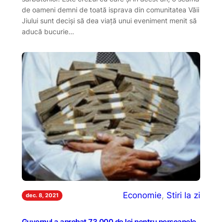
de oameni demni de toată isprava din comunitatea Văii
Jiului sunt deciși să dea viață unui eveniment menit să
aducă bucurie…
Economie
, 
Stiri la zi
dec. 8, 2021
Guvernul a aprobat 73.000 de lei pentru persoanele