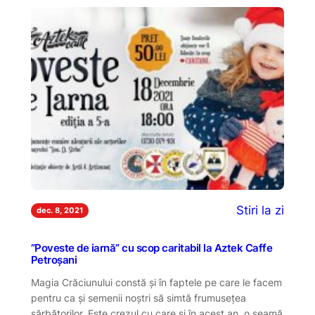
Stiri la zi
dec. 8, 2021
”Poveste de iarnă” cu scop caritabil la Aztek Caffe
Petroșani
Magia Crăciunului constă și în faptele pe care le facem
pentru ca și semenii noștri să simtă frumusețea
sărbătorilor. Este crezul cu care și în acest an, o seamă