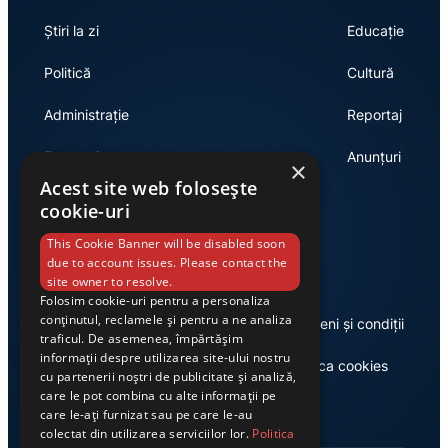
Știri la zi
Educație
Politică
Cultură
Administrație
Reportaj
Economie
Anunțuri
×
Acest site web folosește
cookie-uri
Link-uri utile
This Cookie Banner will be disabled soon
due to account issues. Please contact the
site owner to resolve.
Folosim cookie-uri pentru a personaliza
conținutul, reclamele și pentru a ne analiza
Despre noi
Termeni și condiții
traficul. De asemenea, împărtășim
informații despre utilizarea site-ului nostru
Casa de editură Exclusiv
Politica cookies
cu partenerii noștri de publicitate și analiză,
care le pot combina cu alte informații pe
care le-ați furnizat sau pe care le-au
colectat din utilizarea serviciilor lor.
Politica