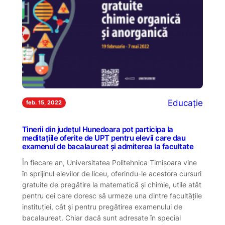
Educație
feb. 15, 2022
Tinerii din județul Hunedoara pot participa la
meditațiile oferite de UPT pentru elevii care dau
examenul de bacalaureat și admiterea la facultate
În fiecare an, Universitatea Politehnica Timișoara vine
în sprijinul elevilor de liceu, oferindu-le acestora cursuri
gratuite de pregătire la matematică și chimie, utile atât
pentru cei care doresc să urmeze una dintre facultățile
instituției, cât și pentru pregătirea examenului de
bacalaureat. Chiar dacă sunt adresate în special