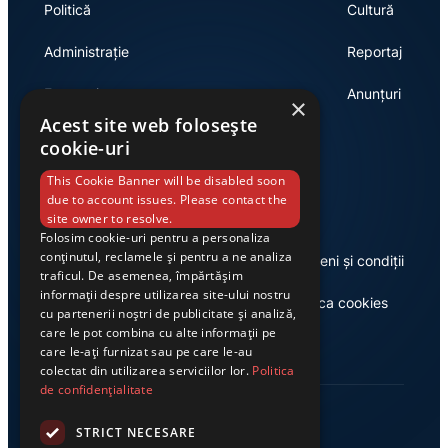
Politică
Cultură
Administrație
Reportaj
Economie
Anunțuri
×
Acest site web folosește
cookie-uri
Link-uri utile
This Cookie Banner will be disabled soon
due to account issues. Please contact the
site owner to resolve.
Folosim cookie-uri pentru a personaliza
conținutul, reclamele și pentru a ne analiza
Despre noi
Termeni și condiții
traficul. De asemenea, împărtășim
informații despre utilizarea site-ului nostru
Casa de editură Exclusiv
Politica cookies
cu partenerii noștri de publicitate și analiză,
care le pot combina cu alte informații pe
care le-ați furnizat sau pe care le-au
colectat din utilizarea serviciilor lor.
Politica
de confidențialitate
STRICT NECESARE