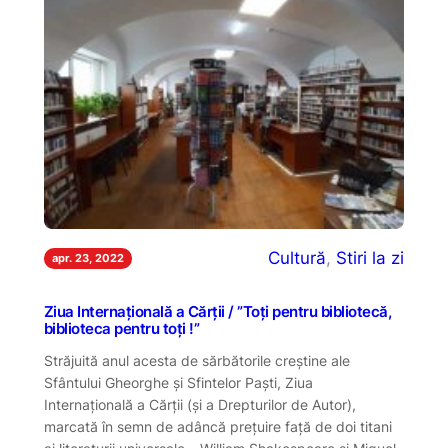
Cultură
, 
Stiri la zi
apr. 23, 2022
Ziua Internațională a Cărții / ”Toți pentru bibliotecă,
biblioteca pentru toți !”
Străjuită anul acesta de sărbătorile creștine ale
Sfântului Gheorghe și Sfintelor Paști, Ziua
Internațională a Cărții (și a Drepturilor de Autor),
marcată în semn de adâncă prețuire față de doi titani