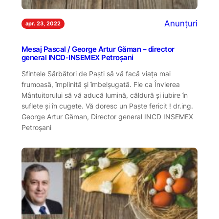
Anunțuri
apr. 23, 2022
Mesaj Pascal / George Artur Găman – director
general INCD-INSEMEX Petroșani
Sfintele Sărbători de Paști să vă facă viața mai
frumoasă, împlinită și îmbelșugată. Fie ca Învierea
Mântuitorului să vă aducă lumină, căldură și iubire în
suflete și în cugete. Vă doresc un Paște fericit ! dr.ing.
George Artur Găman, Director general INCD INSEMEX
Petroșani