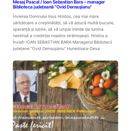
Mesaj Pascal / Ioan Sebastian Bara – manager
Biblioteca județeană ”Ovid Densușianu”
Învierea Domnului Iisus Hristos, cea mai mare
sărbătoare a creștinătății, să vă aducă multă bucurie,
speranță și iubire, să vă umple inimile de lumina
nestinsă a credinței noastre strămoșești. Hristos a
Înviat! IOAN SEBASTIAN BARA Managerul Bibliotecii
județene ”Ovid Densușianu” Hunedoara-Deva