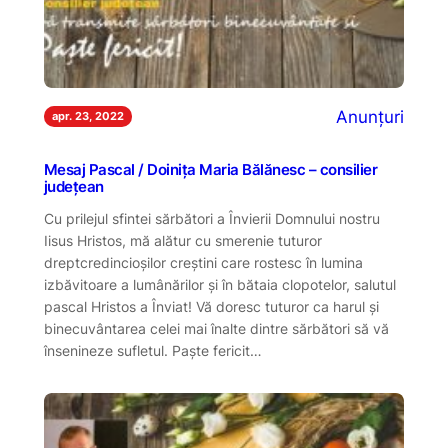
Anunțuri
apr. 23, 2022
Mesaj Pascal / Doinița Maria Bălănesc – consilier
județean
Cu prilejul sfintei sărbători a Învierii Domnului nostru
Iisus Hristos, mă alătur cu smerenie tuturor
dreptcredincioşilor creştini care rostesc în lumina
izbăvitoare a lumânărilor și în bătaia clopotelor, salutul
pascal Hristos a Înviat! Vă doresc tuturor ca harul și
binecuvântarea celei mai înalte dintre sărbători să vă
însenineze sufletul. Paște fericit…