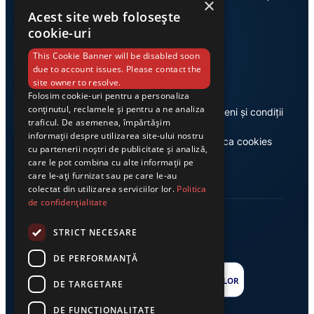
×
Acest site web folosește
cookie-uri
Link-uri utile
This Cookie Banner will be disabled soon
due to account issues. Please contact the
site owner to resolve.
Folosim cookie-uri pentru a personaliza
conținutul, reclamele și pentru a ne analiza
Despre noi
Termeni și condiții
traficul. De asemenea, împărtășim
informații despre utilizarea site-ului nostru
Casa de editură Exclusiv
Politica cookies
cu partenerii noștri de publicitate și analiză,
care le pot combina cu alte informații pe
care le-ați furnizat sau pe care le-au
colectat din utilizarea serviciilor lor.
Politica
de confidențialitate
STRICT NECESARE
DE PERFORMANȚĂ
DE TARGETARE
DE FUNCŢIONALITATE