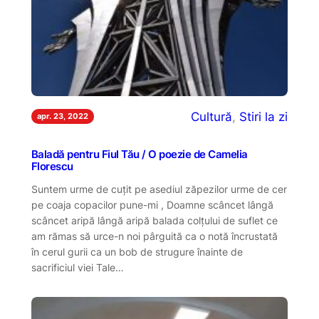
Cultură
, 
Stiri la zi
apr. 23, 2022
Baladă pentru Fiul Tău / O poezie de Camelia
Florescu
Suntem urme de cuțit pe asediul zăpezilor urme de cer
pe coaja copacilor pune-mi , Doamne scâncet lângă
scâncet aripă lângă aripă balada colțului de suflet ce
am rămas să urce-n noi pârguită ca o notă încrustată
în cerul gurii ca un bob de strugure înainte de
sacrificiul viei Tale…