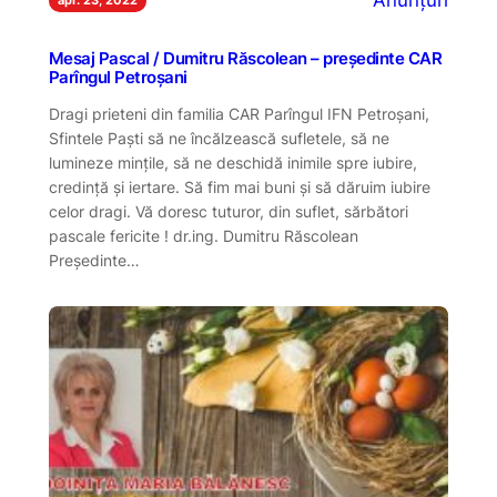
Anunțuri
Mesaj Pascal / Dumitru Răscolean – președinte CAR
Parîngul Petroșani
Dragi prieteni din familia CAR Parîngul IFN Petroșani,
Sfintele Paști să ne încălzească sufletele, să ne
lumineze mințile, să ne deschidă inimile spre iubire,
credință și iertare. Să fim mai buni și să dăruim iubire
celor dragi. Vă doresc tuturor, din suflet, sărbători
pascale fericite ! dr.ing. Dumitru Răscolean
Președinte…