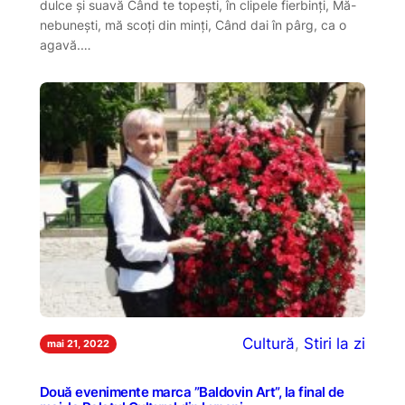
dulce și suavă Când te topești, în clipele fierbinți, Mă-
nebunești, mă scoți din minți, Când dai în pârg, ca o
agavă.…
Cultură
, 
Stiri la zi
mai 21, 2022
Două evenimente marca ”Baldovin Art”, la final de