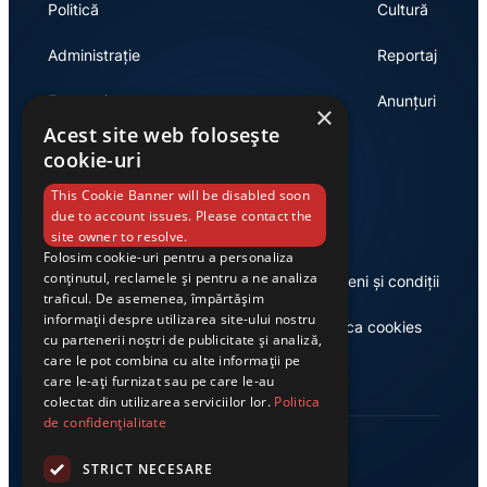
Politică
Cultură
Administrație
Reportaj
Economie
Anunțuri
×
Acest site web folosește
cookie-uri
Link-uri utile
This Cookie Banner will be disabled soon
due to account issues. Please contact the
site owner to resolve.
Folosim cookie-uri pentru a personaliza
conținutul, reclamele și pentru a ne analiza
Despre noi
Termeni și condiții
traficul. De asemenea, împărtășim
informații despre utilizarea site-ului nostru
Casa de editură Exclusiv
Politica cookies
cu partenerii noștri de publicitate și analiză,
care le pot combina cu alte informații pe
care le-ați furnizat sau pe care le-au
colectat din utilizarea serviciilor lor.
Politica
de confidențialitate
STRICT NECESARE