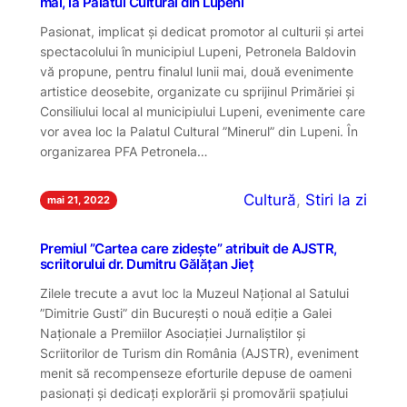
mai, la Palatul Cultural din Lupeni
Pasionat, implicat și dedicat promotor al culturii și artei
spectacolului în municipiul Lupeni, Petronela Baldovin
vă propune, pentru finalul lunii mai, două evenimente
artistice deosebite, organizate cu sprijinul Primăriei și
Consiliului local al municipiului Lupeni, evenimente care
vor avea loc la Palatul Cultural ”Minerul” din Lupeni. În
organizarea PFA Petronela…
Cultură
, 
Stiri la zi
mai 21, 2022
Premiul ”Cartea care zidește” atribuit de AJSTR,
scriitorului dr. Dumitru Gălățan Jieț
Zilele trecute a avut loc la Muzeul Național al Satului
”Dimitrie Gusti” din București o nouă ediție a Galei
Naționale a Premiilor Asociației Jurnaliștilor și
Scriitorilor de Turism din România (AJSTR), eveniment
menit să recompenseze eforturile depuse de oameni
pasionați și dedicați explorării și promovării spațiului