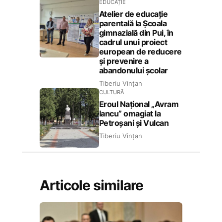
EDUCAȚIE
Atelier de educație
parentală la Școala
gimnazială din Pui, în
cadrul unui proiect
european de reducere
și prevenire a
abandonului școlar
Tiberiu Vințan
CULTURĂ
Eroul Național „Avram
Iancu” omagiat la
Petroșani și Vulcan
Tiberiu Vințan
Articole similare