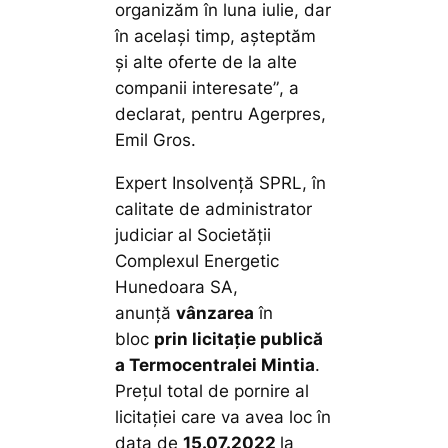
organizăm în luna iulie, dar
în același timp, așteptăm
și alte oferte de la alte
companii interesate”
, a
declarat, pentru Agerpres,
Emil Gros.
Expert Insolvență SPRL, în
calitate de administrator
judiciar al Societății
Complexul Energetic
Hunedoara SA,
anunță
vânzarea
în
bloc
prin licitație publică
a Termocentralei Mintia
.
Prețul total de pornire al
licitației care va avea loc în
data de
15.07.2022
la