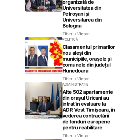
organizată de
Universitatea din
Petroșani și
Universitarea din
Bologna
Tiberiu Vințan
POLITICĂ
Clasamentul primarilor
nou aleși din
municipiile, orașele și
comunele din județul
Hunedoara
Tiberiu Vințan
ADMINISTRAȚIE
Alte 502 apartamente
din orașul Uricani au
intrat în evaluare la
ADR Vest Timișoara, în
vederea contractării
de fonduri europene
pentru reabilitare
Tiberiu Vințan