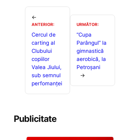
e
l
s
s
ta
b
A
e
je
←
o
p
n
ANTERIOR:
URMĂTOR:
a
o
p
g
Cercul de
”Cupa
z
carting al
Parângul” la
k
er
ă
Clubului
gimnastică
copiilor
aerobică, la
Valea Jiului,
Petroșani
sub semnul
→
perfomanței
Publicitate