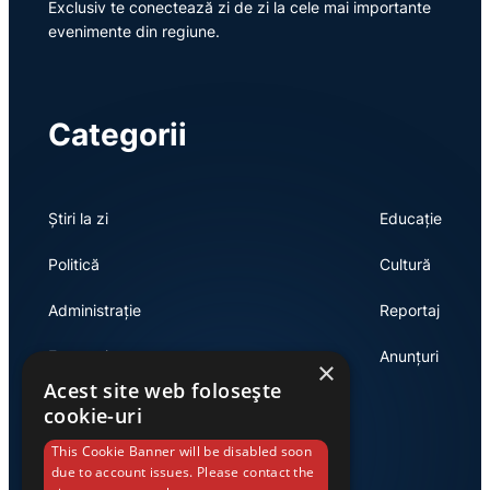
Exclusiv te conectează zi de zi la cele mai importante
evenimente din regiune.
Categorii
Știri la zi
Educație
Politică
Cultură
Administrație
Reportaj
Economie
Anunțuri
×
Acest site web folosește
cookie-uri
Link-uri utile
This Cookie Banner will be disabled soon
due to account issues. Please contact the