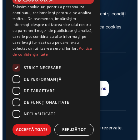
site owner to resolve.
Folosim cookie-uri pentru a personaliza
conținutul, reclamele și pentru a ne analiza
Despre noi
Termeni și condiții
traficul. De asemenea, împărtășim
informații despre utilizarea site-ului nostru
Casa de editură Exclusiv
Politica cookies
cu partenerii noștri de publicitate și analiză,
care le pot combina cu alte informații pe
care le-ați furnizat sau pe care le-au
colectat din utilizarea serviciilor lor.
Politica
de confidențialitate
STRICT NECESARE
DE PERFORMANȚĂ
DE TARGETARE
DE FUNCŢIONALITATE
NECLASIFICATE
© 2026 Ziarul Exclusiv – Toate drepturile rezervate.
ACCEPTĂ TOATE
REFUZĂ TOT
Powered by {
AW
}