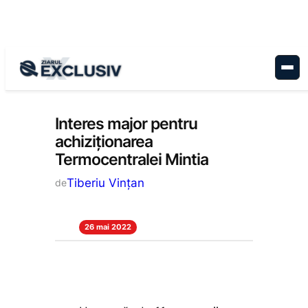
Sari
la
conținut
Economie
, 
Stiri la zi
Interes major pentru
achiziționarea
Termocentralei Mintia
Tiberiu Vințan
de
26 mai 2022