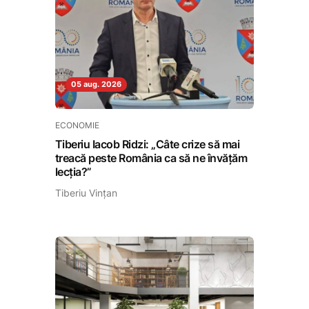
05 aug. 2026
ECONOMIE
Tiberiu Iacob Ridzi: „Câte crize să mai
treacă peste România ca să ne învățăm
lecția?”
Tiberiu Vințan