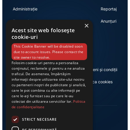
Administrație
Reportaj
Economie
Anunțuri
×
Acest site web folosește
cookie-uri
Link-uri utile
This Cookie Banner will be disabled soon
due to account issues. Please contact the
site owner to resolve.
Folosim cookie-uri pentru a personaliza
conținutul, reclamele și pentru a ne analiza
Despre noi
Termeni și condiții
traficul. De asemenea, împărtășim
informații despre utilizarea site-ului nostru
Casa de editură Exclusiv
Politica cookies
cu partenerii noștri de publicitate și analiză,
care le pot combina cu alte informații pe
care le-ați furnizat sau pe care le-au
colectat din utilizarea serviciilor lor.
Politica
de confidențialitate
STRICT NECESARE