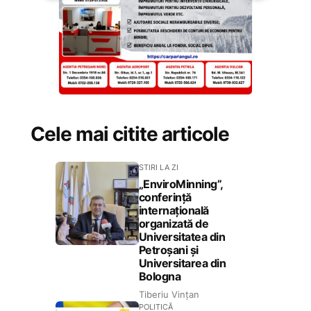
Cele mai citite articole
STIRI LA ZI
„EnviroMinning”,
conferință
internațională
organizată de
Universitatea din
Petroșani și
Universitarea din
Bologna
Tiberiu Vințan
POLITICĂ