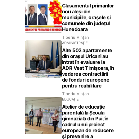
Clasamentul primarilor
nou aleși din
municipiile, orașele și
comunele din județul
Hunedoara
Tiberiu Vințan
ADMINISTRAȚIE
Alte 502 apartamente
din orașul Uricani au
intrat în evaluare la
ADR Vest Timișoara, în
vederea contractării
de fonduri europene
pentru reabilitare
Tiberiu Vințan
EDUCAȚIE
Atelier de educație
parentală la Școala
gimnazială din Pui, în
cadrul unui proiect
european de reducere
și prevenire a