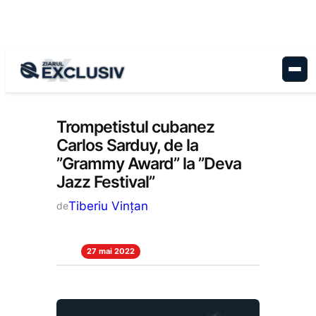
Sari
la
conținut
Cultură
, 
Stiri la zi
Trompetistul cubanez
Carlos Sarduy, de la
”Grammy Award” la ”Deva
Jazz Festival”
Tiberiu Vințan
de
27 mai 2022