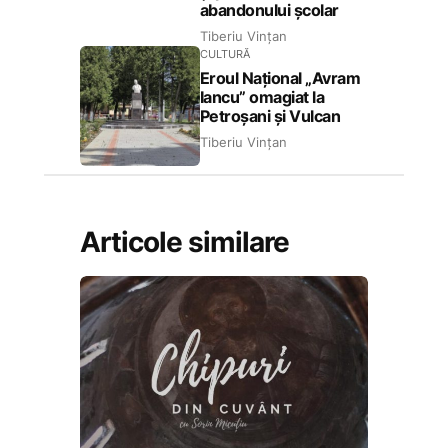
abandonului școlar
Tiberiu Vințan
CULTURĂ
Eroul Național „Avram
Iancu” omagiat la
Petroșani și Vulcan
Tiberiu Vințan
Articole similare