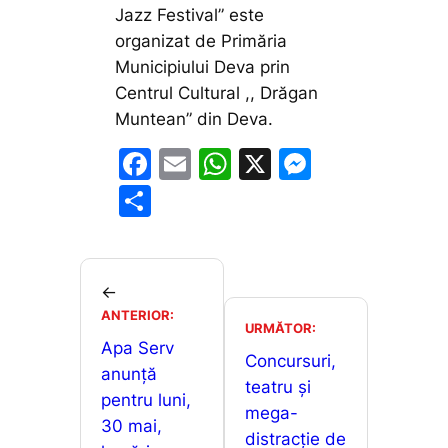
Jazz Festival” este
organizat de Primăria
Municipiului Deva prin
Centrul Cultural ,, Drăgan
Muntean” din Deva.
F
E
W
X
M
a
m
h
e
P
c
ai
at
s
ar
e
l
s
s
ta
b
A
e
je
←
o
p
n
ANTERIOR:
a
URMĂTOR:
o
p
g
Apa Serv
z
Concursuri,
anunță
k
er
ă
teatru și
pentru luni,
mega-
30 mai,
distracție de