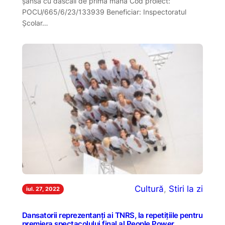
șansă cu dascăli de prima mână Cod proiect:
POCU/665/6/23/133939 Beneficiar: Inspectoratul
Școlar…
Cultură
, 
Stiri la zi
iul. 27, 2022
Dansatorii reprezentanți ai TNRS, la repetițiile pentru
premiera spectacolului final al People Power