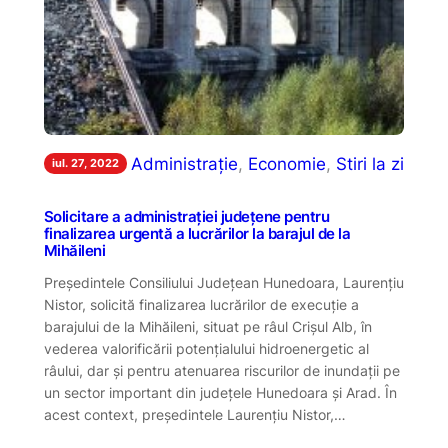
Administrație
, 
Economie
, 
Stiri la zi
iul. 27, 2022
Solicitare a administrației județene pentru
finalizarea urgentă a lucrărilor la barajul de la
Mihăileni
Președintele Consiliului Județean Hunedoara, Laurențiu
Nistor, solicită finalizarea lucrărilor de execuție a
barajului de la Mihăileni, situat pe râul Crișul Alb, în
vederea valorificării potențialului hidroenergetic al
râului, dar și pentru atenuarea riscurilor de inundații pe
un sector important din județele Hunedoara și Arad. În
acest context, președintele Laurențiu Nistor,…