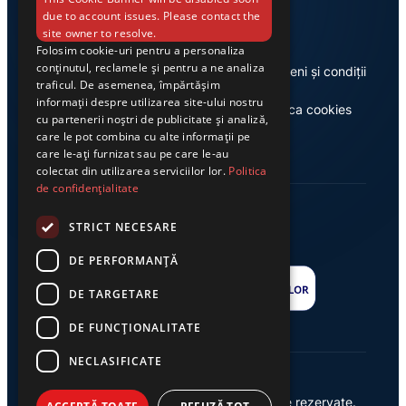
Link-uri utile
due to account issues. Please contact the
site owner to resolve.
Folosim cookie-uri pentru a personaliza
conținutul, reclamele și pentru a ne analiza
Despre noi
Termeni și condiții
traficul. De asemenea, împărtășim
informații despre utilizarea site-ului nostru
Casa de editură Exclusiv
Politica cookies
cu partenerii noștri de publicitate și analiză,
care le pot combina cu alte informații pe
care le-ați furnizat sau pe care le-au
colectat din utilizarea serviciilor lor.
Politica
de confidențialitate
STRICT NECESARE
DE PERFORMANȚĂ
DE TARGETARE
DE FUNCŢIONALITATE
NECLASIFICATE
© 2026 Ziarul Exclusiv – Toate drepturile rezervate.