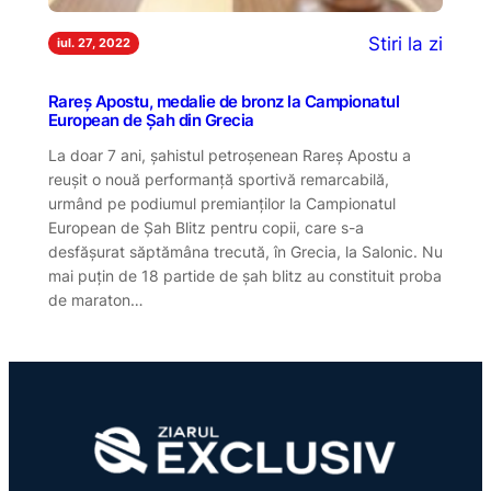
Stiri la zi
iul. 27, 2022
Rareș Apostu, medalie de bronz la Campionatul
European de Șah din Grecia
La doar 7 ani, șahistul petroșenean Rareș Apostu a
reușit o nouă performanță sportivă remarcabilă,
urmând pe podiumul premianților la Campionatul
European de Șah Blitz pentru copii, care s-a
desfășurat săptămâna trecută, în Grecia, la Salonic. Nu
mai puțin de 18 partide de șah blitz au constituit proba
de maraton…