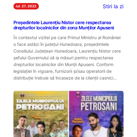
Stiri la zi
iul. 27, 2022
Președintele Laurențiu Nistor cere respectarea
drepturilor localnicilor din zona Munților Apuseni
În contextul vizitei pe care Primul Ministru al României
o face astăzi în județul Hunedoara, președintele
Consiliului Județean Hunedoara, Laurențiu Nistor cere
șefului Guvernului să ia măsuri pentru respectarea
drepturilor localnicilor din Munții Apuseni. Conform
legislației în vigoare, furnizorii și/sau operatorii de
distribuție trebuie să încaseze de la clienții casnici…